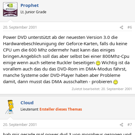
Prophet
Lt. Junior Grade
20. September 2001
#6
Power DVD unterstützt ab der neuesten Version 3.0 die
Hardwarebeschleunigung der Geforce-Karten, falls du keine
CPU um die 600 Mhz odermehr hast kann das einiges
bringen.Angeblich soll das aber selbst bei einer 800Mhz-Cpu
einige wenn auch seltene Ruckler beseitigen
Wichtig ist da
vorallem auch das du das DVD-Rom im DMA-Modus fährst,
manche Systeme oder DVD-Player haben aber Probleme
damit, dann musst das DMA ausschalten - probieren
Zuletzt bearbeitet:
20. September 2001
Cloud
Lieutenant
Ersteller dieses Themas
20. September 2001
#7
hab mir gerade mal power dvd 3 von morpheus gezogen und