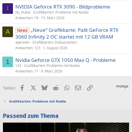
NVIDIA Geforce RTX 3090 - Bildprobleme
I
Its_Hubiii
Grafikkarten: Probleme mit Nvidia
Antworten
18
15. März 2026
„Neue“ Grafikkarte: Palit GeForce RTX
News
A
3060 Infinity 2 OC startet mit 12 GB VRAM
apensler
Grafikkarten: Diskussionen
Antworten
123
1. August 2026
Nvidia Geforce GTX 1050 Max Q - Probleme
1
132
Grafikkarten: Probleme mit Nvidia
Antworten
17
9. März 2026
Facebook
X (Twitter)
Bluesky
Reddit
WhatsApp
E-Mail
Link
Teilen:
Grafikkarten: Probleme mit Nvidia
Passend zum Thema