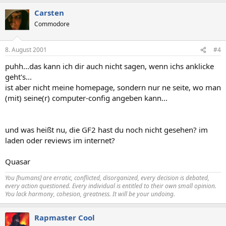
Carsten
Commodore
8. August 2001
#4
puhh...das kann ich dir auch nicht sagen, wenn ichs anklicke
geht's...
ist aber nicht meine homepage, sondern nur ne seite, wo man
(mit) seine(r) computer-config angeben kann...
und was heißt nu, die GF2 hast du noch nicht gesehen? im
laden oder reviews im internet?
Quasar
You [humans] are erratic, conflicted, disorganized, every decision is debated,
every action questioned. Every individual is entitled to their own small opinion.
You lack harmony, cohesion, greatness. It will be your undoing.
Rapmaster Cool