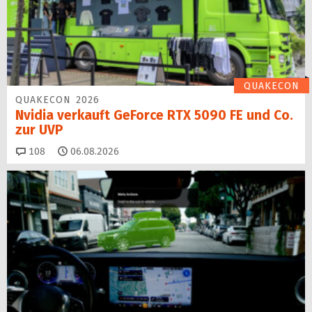
QUAKECON
QUAKECON 2026
Nvidia verkauft GeForce RTX 5090 FE und Co.
zur UVP
Kommentare
108
06.08.2026