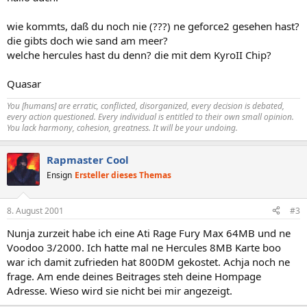
wie kommts, daß du noch nie (???) ne geforce2 gesehen hast?
die gibts doch wie sand am meer?
welche hercules hast du denn? die mit dem KyroII Chip?
Quasar
You [humans] are erratic, conflicted, disorganized, every decision is debated,
every action questioned. Every individual is entitled to their own small opinion.
You lack harmony, cohesion, greatness. It will be your undoing.
Rapmaster Cool
Ensign
Ersteller dieses Themas
8. August 2001
#3
Nunja zurzeit habe ich eine Ati Rage Fury Max 64MB und ne
Voodoo 3/2000. Ich hatte mal ne Hercules 8MB Karte boo
war ich damit zufrieden hat 800DM gekostet. Achja noch ne
frage. Am ende deines Beitrages steh deine Hompage
Adresse. Wieso wird sie nicht bei mir angezeigt.