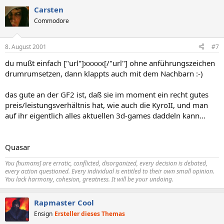
Carsten
Commodore
8. August 2001
#7
du mußt einfach ["url"]xxxxx[/"url"] ohne anführungszeichen
drumrumsetzen, dann klappts auch mit dem Nachbarn :-)
das gute an der GF2 ist, daß sie im moment ein recht gutes
preis/leistungsverhältnis hat, wie auch die KyroII, und man
auf ihr eigentlich alles aktuellen 3d-games daddeln kann...
Quasar
You [humans] are erratic, conflicted, disorganized, every decision is debated,
every action questioned. Every individual is entitled to their own small opinion.
You lack harmony, cohesion, greatness. It will be your undoing.
Rapmaster Cool
Ensign
Ersteller dieses Themas