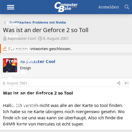
Hauptmenü
Anmelden
Grafikkarten: Probleme mit Nvidia
Ticker
Was ist an der Geforce 2 so Toll
Tests
E
E
Rapmaster Cool
8. August 2001
r
r
Downloads
s
Für weitere Antworten geschlossen.
s
t
t
e
e
Preisvergleich
Rapmaster Cool
l
l
Ensign
l
l
Forum
e
t
r
a
8. August 2001
#1
Aktuelles
m
Was ist an der Geforce 2 so Tool
Empfohlene Inhalte
Hallo. Ich versteh nicht was alle an der Karte so tool finden.
Neue Beiträge
Ich habe so ne Karte übrigens noch niergenswo gesehn. Wo
Neueste Aktivitäten
finde ich sie und was kann sie überhaupt. Also ich finde die
64MB Karte von Hercules ist echt super.
Leserartikel