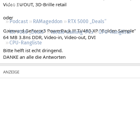
Video IN/OUT, 3D-Brille retail
Regeln
oder
Podcast
RAMageddon
RTX 5000 „Deals“
Gainward GeForce3 PowerPack !!! Ti/480 XP "Golden Sample"
RX 9000 „Deals“
Ideale Gaming-PCs
GPU-Rangliste
64 MB 3.8ns DDR, Video-in, Video-out, DVI
CPU-Rangliste
Bitte helft ist echt dringend.
DANKE an alle die Antworten