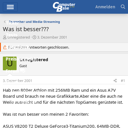
Hauptmenü
Anmelden
Fernseher und Media-Streaming
Ticker
Was ist besser???
Tests
E
E
Unregistered
3. Dezember 2001
r
r
Downloads
s
Für weitere Antworten geschlossen.
s
t
t
e
e
Preisvergleich
Unregistered
U
l
l
Gast
l
l
Forum
e
t
r
a
3. Dezember 2001
#1
Aktuelles
m
Hab nen 800er Athlon mit 256MB Ram und ein Asus A7V
Empfohlene Inhalte
Board und brauch ne neue Grafikkarte.Aber eine die auch ne
Weile ausreicht und für die nächsten TopGames gerüstete ist.
Neue Beiträge
Neueste Aktivitäten
Was ist nun besser von meinen 2 Favoriten:
Leserartikel
ASUS V8200 T2 Deluxe GeForce3-Titanium200, 64MB-DDR,