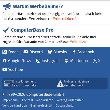
Warum Werbebanner?
ComputerBase berichtet unabhängig und verkauft deshalb keine
Inhalte, sondern Werbebanner.
Mehr erfahren!
ComputerBase Pro
ComputerBase Pro ist die werbefreie, schnelle, flexible und
zugleich faire Variante von ComputerBase.
Mehr dazu!
Feeds
Discord
Bluesky
Facebook
Google News
Instagram
Mastodon
X
YouTube
Einstellungen und
Probleme mit einem
Layout-Umschalter
Werbebanner?
© 1999–2026 ComputerBase GmbH
Impressum
Kontakt
Mediadaten
Vertrag widerrufen
Vertrag kündigen
Barrierefreiheit
Datenschutz