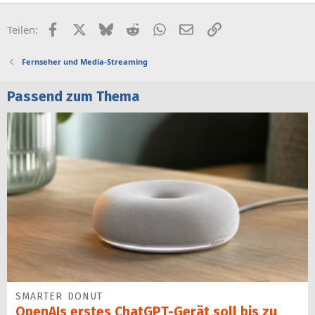
Facebook
X (Twitter)
Bluesky
Reddit
WhatsApp
E-Mail
Link
Teilen:
Fernseher und Media-Streaming
Passend zum Thema
SMARTER DONUT
OpenAIs erstes ChatGPT-Gerät soll bis zu