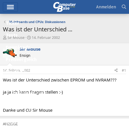
Hauptmenü
Anmelden
Mainboards und CPUs: Diskussionen
Ticker
Was ist der Unterschied ...
Tests
E
E
Sir Mouse
14. Februar 2002
r
r
Downloads
s
s
Sir Mouse
t
t
Ensign
e
e
Preisvergleich
l
l
l
l
14. Februar 2002
#1
Forum
e
t
r
a
Was ist der Unterschied zwischen EPROM und NVRAM???
Aktuelles
m
ja ja ich kann Fragen stellen :-)
Empfohlene Inhalte
Neue Beiträge
Danke und CU Sir Mouse
Neueste Aktivitäten
Leserartikel