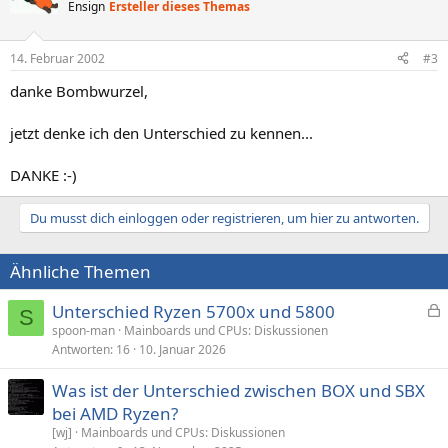
Ensign
Ersteller dieses Themas
14. Februar 2002
#3
danke Bombwurzel,
jetzt denke ich den Unterschied zu kennen...
DANKE :-)
Du musst dich einloggen oder registrieren, um hier zu antworten.
Ähnliche Themen
Unterschied Ryzen 5700x und 5800
S
e
spoon-man
Mainboards und CPUs: Diskussionen
Antworten
16
10. Januar 2026
s
p
Was ist der Unterschied zwischen BOX und SBX
e
bei AMD Ryzen?
r
[wj]
Mainboards und CPUs: Diskussionen
r