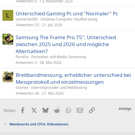
Antworten
6
13. November 2025
t
Unterschied Gaming Pc und "Normaler" Pc
L
Leonardo382
Desktop-Computer: Kaufberatung
Antworten
52
21. Juli 2026
Samsung The Frame Pro 75": Unterschied
zwischen 2025 und 2026 und mögliche
Alternativen?
Parafox
Fernseher und Media-Streaming
Antworten
2
28. Mai 2026
Breitbandmessung, erheblicher unterschied bei
Messprotokoll und einzelmessungen
shortex
Internetprovider und Webhosting
Antworten
46
27. Mai 2026
Facebook
X (Twitter)
Bluesky
Reddit
WhatsApp
E-Mail
Link
Teilen:
Mainboards und CPUs: Diskussionen