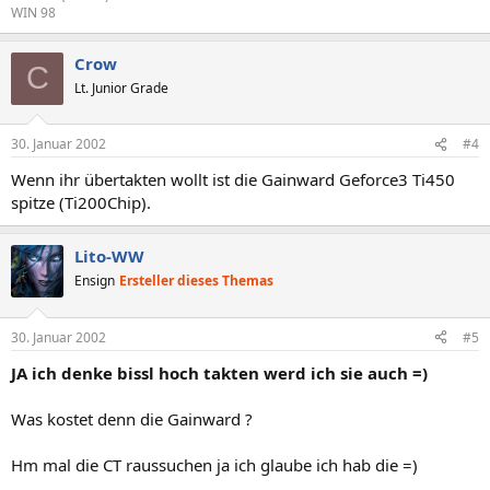
WIN 98
Crow
C
Lt. Junior Grade
30. Januar 2002
#4
Wenn ihr übertakten wollt ist die Gainward Geforce3 Ti450
spitze (Ti200Chip).
Lito-WW
Ensign
Ersteller dieses Themas
30. Januar 2002
#5
JA ich denke bissl hoch takten werd ich sie auch =)
Was kostet denn die Gainward ?
Hm mal die CT raussuchen ja ich glaube ich hab die =)