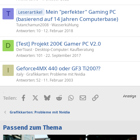
Mein "perfekter" Gaming PC
Leserartikel
T
(basierend auf 14 Jahren Computerbase)
Tutanchamun2008
Wasserkühlung
Antworten
10
12. Februar 2018
[Test] Projekt 200€ Gamer PC V2.0
D
DerToast
Desktop-Computer: Kaufberatung
Antworten
101
22. September 2017
Geforce4MX 440 oder GF3 Ti200??
I
italy
Grafikkarten: Probleme mit Nvidia
Antworten
52
11. Februar 2003
Facebook
X (Twitter)
Bluesky
Reddit
WhatsApp
E-Mail
Link
Teilen:
Grafikkarten: Probleme mit Nvidia
Passend zum Thema