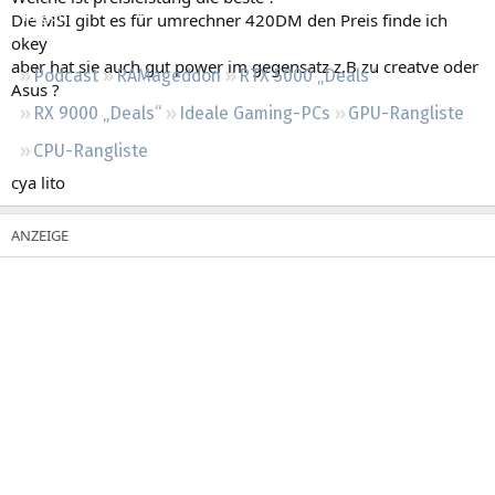
Regeln
Die MSI gibt es für umrechner 420DM den Preis finde ich
okey
aber hat sie auch gut power im gegensatz z.B zu creatve oder
Podcast
RAMageddon
RTX 5000 „Deals“
Asus ?
RX 9000 „Deals“
Ideale Gaming-PCs
GPU-Rangliste
CPU-Rangliste
cya lito