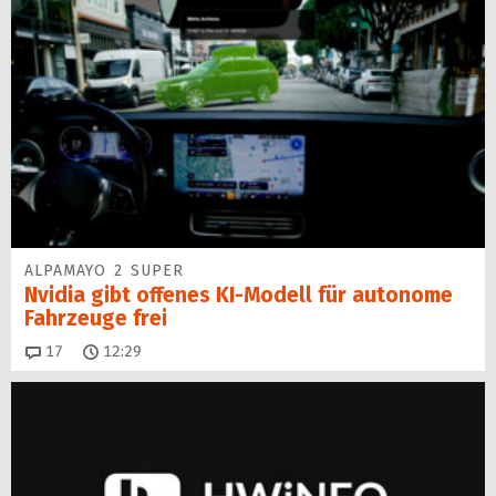
ALPAMAYO 2 SUPER
Nvidia gibt offenes KI-Modell für autonome
Fahrzeuge frei
Kommentare
17
12:29