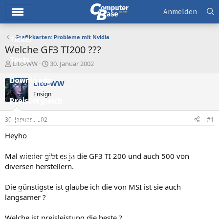
Hauptmenü
Anmelden
Grafikkarten: Probleme mit Nvidia
Ticker
Welche GF3 TI200 ???
Tests
E
E
Lito-WW
30. Januar 2002
r
r
Downloads
s
s
Lito-WW
t
t
Ensign
e
e
Preisvergleich
l
l
l
l
30. Januar 2002
#1
Forum
e
t
r
a
Heyho
Aktuelles
m
Mal wieder gibt es ja die GF3 TI 200 und auch 500 von
Empfohlene Inhalte
diversen herstellern.
Neue Beiträge
Die günstigste ist glaube ich die von MSI ist sie auch
Neueste Aktivitäten
langsamer ?
Leserartikel
Welche ist preisleistung die beste ?