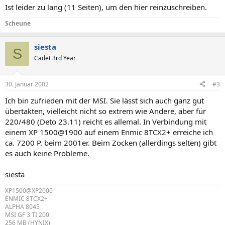
Ist leider zu lang (11 Seiten), um den hier reinzuschreiben.
Scheune
siesta
S
Cadet 3rd Year
30. Januar 2002
#3
Ich bin zufrieden mit der MSI. Sie lässt sich auch ganz gut
übertakten, vielleicht nicht so extrem wie Andere, aber für
220/480 (Deto 23.11) reicht es allemal. In Verbindung mit
einem XP 1500@1900 auf einem Enmic 8TCX2+ erreiche ich
ca. 7200 P. beim 2001er. Beim Zocken (allerdings selten) gibt
es auch keine Probleme.
siesta
XP1500@XP2000
ENMIC 8TCX2+
ALPHA 8045
MSI GF 3 TI 200
256 MB (HYNIX)