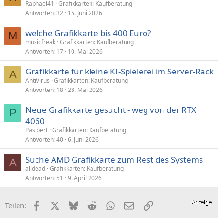
Raphael41
Grafikkarten: Kaufberatung
Antworten
32
15. Juni 2026
welche Grafikkarte bis 400 Euro?
M
musicfreak
Grafikkarten: Kaufberatung
Antworten
17
10. Mai 2026
Grafikkarte für kleine KI-Spielerei im Server-Rack
A
AntiVirus
Grafikkarten: Kaufberatung
Antworten
18
28. Mai 2026
Neue Grafikkarte gesucht - weg von der RTX
P
4060
Pasibert
Grafikkarten: Kaufberatung
Antworten
40
6. Juni 2026
Suche AMD Grafikkarte zum Rest des Systems
A
alldead
Grafikkarten: Kaufberatung
Antworten
51
9. April 2026
Facebook
X (Twitter)
Bluesky
Reddit
WhatsApp
E-Mail
Link
Teilen: