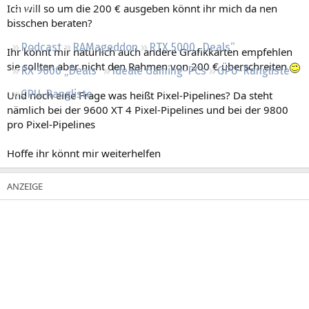
Ich will so um die 200 € ausgeben könnt ihr mich da nen
Regeln
bisschen beraten?
Podcast
RAMageddon
RTX 5000 „Deals“
Ihr könnt mir natürlich auch andere Grafikkarten empfehlen
sie sollten aber nicht den Rahmen von 200 € überschreiten
RX 9000 „Deals“
Ideale Gaming-PCs
GPU-Rangliste
CPU-Rangliste
Und noch eine Frage was heißt Pixel-Pipelines? Da steht
nämlich bei der 9600 XT 4 Pixel-Pipelines und bei der 9800
pro Pixel-Pipelines
Hoffe ihr könnt mir weiterhelfen