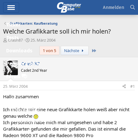
Hauptmenü
Anmelden
Grafikkarten: Kaufberatung
Ticker
Welche Grafikkarte soll ich mir holen?
Tests
E
E
Crash87
25. März 2004
r
r
Letzte
Downloads
1 von 5
Nächste
s
s
t
t
e
e
Crash87
Preisvergleich
l
l
Cadet 2nd Year
l
l
Forum
e
t
r
a
25. März 2004
#1
Aktuelles
m
Hallo zusammen
Empfohlene Inhalte
Ich möchte mir eine neue Grafikkarte holen weiß aber nicht
Neue Beiträge
genau welche
Neueste Aktivitäten
Ich persönlich habe mich mal umgesehen und habe 2
Grafikkarten gefunden die mir gefallen. Das ist einmal die
Leserartikel
Radeon 9600 XT und die Radeon 9800 Pro