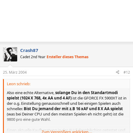
Crash87
Cadet 2nd Year
Ersteller dieses Themas
25. März 2004
#12
Leon schrieb:
Also eine echte Alternative,
solange Du in den Standartmodi
spielst (1024 X 768, 4x AA und 4 AF)
ist die GFORCE FX 5900XT ist in
der o.g. Einstellung genausoschnell und bei einigen Spielen auch
schneller.
Bist Du jemand der mit z.B 16 xAF und 8 X AA spielst
(was bei Deiner CPU und den meisten Spielen eh nicht geht) ist die
9800 pro eine gute Wahl.
Einen aktuelle Kaufberatung in der ALLE Graphikchips getestet und
Zum Vergrößern anklicken....