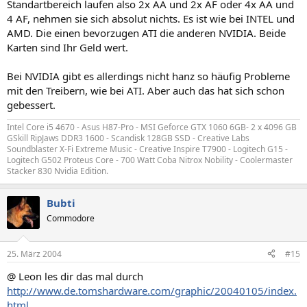
Standartbereich laufen also 2x AA und 2x AF oder 4x AA und
4 AF, nehmen sie sich absolut nichts. Es ist wie bei INTEL und
AMD. Die einen bevorzugen ATI die anderen NVIDIA. Beide
Karten sind Ihr Geld wert.
Bei NVIDIA gibt es allerdings nicht hanz so häufig Probleme
mit den Treibern, wie bei ATI. Aber auch das hat sich schon
gebessert.
Intel Core i5 4670 - Asus H87-Pro - MSI Geforce GTX 1060 6GB- 2 x 4096 GB
GSkill RipJaws DDR3 1600 - Scandisk 128GB SSD - Creative Labs
Soundblaster X-Fi Extreme Music - Creative Inspire T7900 - Logitech G15 -
Logitech G502 Proteus Core - 700 Watt Coba Nitrox Nobility - Coolermaster
Stacker 830 Nvidia Edition.
Bubti
Commodore
25. März 2004
#15
@ Leon les dir das mal durch
http://www.de.tomshardware.com/graphic/20040105/index.
html