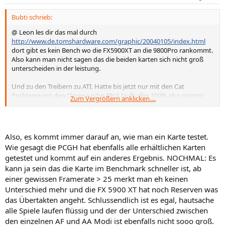
Bubti schrieb:
@ Leon les dir das mal durch
http://www.de.tomshardware.com/graphic/20040105/index.html
dort gibt es kein Bench wo die FX5900XT an die 9800Pro rankommt.
Also kann man nicht sagen das die beiden karten sich nicht groß
unterscheiden in der leistung.
Und zu den Treibern zu ATI. Hatte bis jetzt nur mit den Cat
Probleme mit den Omega oder DNA läuft alles 100% also stimmt
Zum Vergrößern anklicken....
das mit den treibern auch nicht.
Mit ner 9800Pro wird er 100% nichts falsch machen.
Also, es kommt immer darauf an, wie man ein Karte testet.
P.S kauf dir aber bloß keine Powercolor die haben große Probleme
Wie gesagt die PCGH hat ebenfalls alle erhältlichen Karten
mit der Haltbarkeit der Lüfter.
getestet und kommt auf ein anderes Ergebnis. NOCHMAL: Es
kann ja sein das die Karte im Benchmark schneller ist, ab
einer gewissen Framerate > 25 merkt man eh keinen
Unterschied mehr und die FX 5900 XT hat noch Reserven was
das Übertakten angeht. Schlussendlich ist es egal, hautsache
alle Spiele laufen flüssig und der der Unterschied zwischen
den einzelnen AF und AA Modi ist ebenfalls nicht sooo groß.