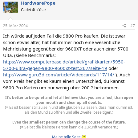
HardwarePope
Cadet 4th Year
25. März 2004
#7
Ich würde auf jeden Fall die 9800 Pro kaufen. Die ist zwar
schon etwas älter, hat hat immer noch eine wesentliche
Mehrleistung gegenüber der 9600XT oder auch einer 5700
Ulta. (siehe Benchmarks:
https://www.computerbase.de/artikel/grafikkarten/5950-
5700-ultra-gegen-9800-9600xt-test.267/seite-19
oder
http://www.guru3d.com/article/Videocards/117/14/
). Auch
vom Preis her gibt es kaum einen Unterschied, du kannst
9800 Pro Karten um nur wenig über 200 ? bekommen.
It’s better to be quiet and let all believe that you are a fool, than open
your mouth and clear up all doubts.
(= Es ist besser still zu sein und alle glauben zu lassen, dass man dumm ist,
als den Mund zu öffnen und alle Zweifel beseitigen.)
Even the smallest person can change the course of the future.
(= Selbst die kleinste Person kann die Zukunft verändern.)
Meine tolle Seite