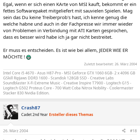
Egal, wenn er sich einen KArte von MSI kauft, bekommt er ein
fettes Softwarepaket mitgeliefert mit sauvielen Spielen. Mag
sein das Du keine Treiberprob's hast, ich kenne genug die
welche habne und auch in der Fachpresse wir immer wieder
von Problemen in Verbindung mit ATI Karten gesprochen,
dass es besser wird habe ich ja gar nicht bestreitet.
Er muss es entscheiden. Es ist wie bei allem, JEDER WIE ER
MÖCHTE !
Zuletzt bearbeitet:
26. März 2004
Intel Core i5 4670 - Asus H87-Pro - MSI Geforce GTX 1060 6GB- 2 x 4096 GB
GSkill RipJaws DDR3 1600 - Scandisk 128GB SSD - Creative Labs
Soundblaster X-Fi Extreme Music - Creative Inspire T7900 - Logitech G15 -
Logitech G502 Proteus Core - 700 Watt Coba Nitrox Nobility - Coolermaster
Stacker 830 Nvidia Edition.
Crash87
Cadet 2nd Year
Ersteller dieses Themas
26. März 2004
#18