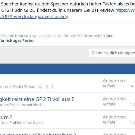
 Speicher kannst du den Speicher natürlich höher Takten als es be
. GF2Ti udn GF2U findest du in unserem GeF2TI Review
https://w
st.38/#overclocking#overclocking
nsteam freut sich, wenn Leser selbst formulierte News
einschicken
.
für richtiges Posten
Du musst dich einloggen
Antworten
Aufrufe
4.
her und Media-Streaming
2
3
it reizt eine GF 2 Ti voll aus ?
Antworten
Aufrufe
1.
arten: Probleme mit Nvidia
arum ?
Antworten
Aufrufe
1.
arten: Probleme mit Nvidia
Antworten