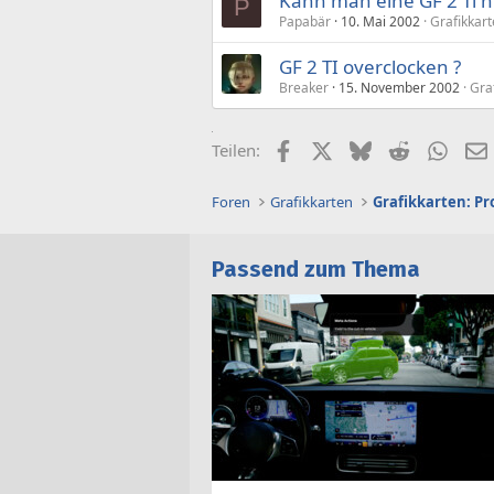
Kann man eine GF 2 Ti nu
P
Papabär
10. Mai 2002
Grafikkart
GF 2 TI overclocken ?
Breaker
15. November 2002
Gra
Facebook
X (Twitter)
Bluesky
Reddit
What
Teilen:
Foren
Grafikkarten
Grafikkarten: Pr
Passend zum Thema