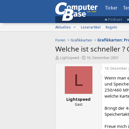
Ticker
Te
Podcast
Aktuelles
Leserartikel
Regeln
Foren
Grafikkarten
Grafikkarten: Pr
Welche ist schneller ? 
E
E
Lightspeed
18. Dezember 2001
r
r
s
s
18. Dezember 
t
t
L
Wenn man ei
e
e
l
l
und Speiche
l
l
250/460 Mhz
e
t
welche Kart
Lightspeed
r
a
m
Gast
Bringt der 4
Speichertakt
Freue mich 