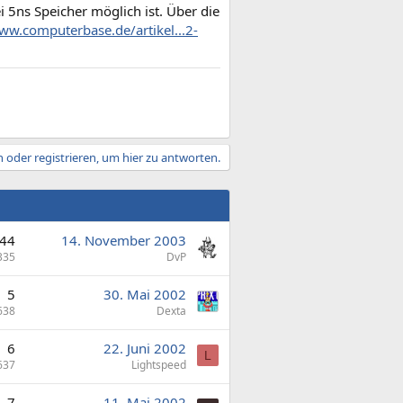
i 5ns Speicher möglich ist. Über die
ww.computerbase.de/artikel...2-
 oder registrieren, um hier zu antworten.
44
14. November 2003
335
DvP
5
30. Mai 2002
638
Dexta
6
22. Juni 2002
L
637
Lightspeed
7
11. Mai 2002