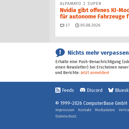
ALPAMAYO 2 SUPER
Nvidia gibt offenes KI-Mod
für autonome Fahrzeuge f
Kommentare
17
05.08.2026
Nichts mehr verpassen
Erhalte eine Push-Benachrichtigung (od
einen Newsletter) bei Erscheinen neuer
und Berichte:
Jetzt anmelden!
Feeds
Discord
Bluesk
© 1999–2026 ComputerBase GmbH
Impressum
Kontakt
Mediadaten
Vertr
Datenschutz