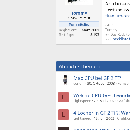
Also bei 4ns
Leistung zw
Tommy
titanium-te
Chef-Optimist
Teammitglied
Gruß
Tommy
Registriert
März 2001
»»
Das Redaktio
Beiträge
8.193
»»
Checkliste 
Ähnliche Themen
Max CPU bei GF 2 TI?
venom
30. Oktober 2003
Fernse
Welche CPU-Geschwindigke
L
Lightspeed
29. Mai 2002
Grafikk
4 Löcher in GF 2 Ti ?! W
L
Lightspeed
18. Juni 2002
Grafikk