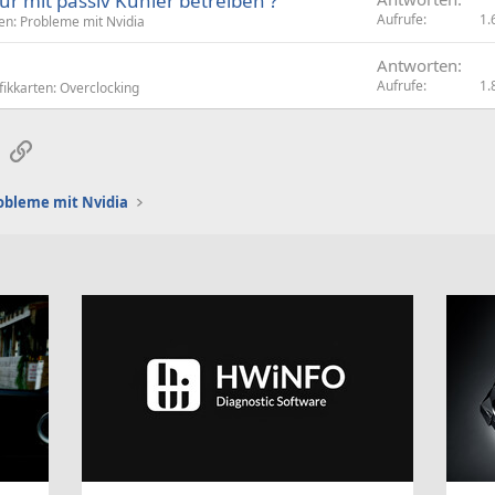
r mit passiv Kühler betreiben ?
Aufrufe
1.
en: Probleme mit Nvidia
Antworten
Aufrufe
1.
fikkarten: Overclocking
sApp
E-Mail
Link
obleme mit Nvidia