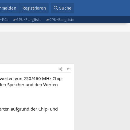
nmelden
Registrieren
Suche
g-PCs
GPU-Rangliste
CPU-Rangliste
#1
rdwerten von 250/460 MHz Chip-
llen Speicher und den Werten
Karten aufgrund der Chip- und