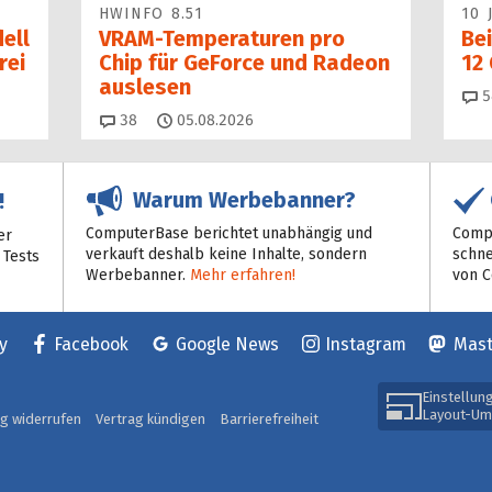
HWINFO 8.51
10 
ell
VRAM-Temperaturen pro
Bei
rei
Chip für GeForce und Radeon
12
auslesen
5
Kommentare
38
05.08.2026
Warum Werbebanner?
!
ComputerBase berichtet unabhängig und
Compu
er
verkauft deshalb keine Inhalte, sondern
schne
 Tests
Werbebanner.
Mehr erfahren!
von 
y
Facebook
Google News
Instagram
Mas
Einstellun
Layout-Um
ag widerrufen
Vertrag kündigen
Barrierefreiheit