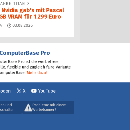
JAHRE TITAN X
 Nvidia gab's mit Pascal
 GB VRAM für 1.299 Euro
Kommentare
4
03.08.2026
ComputerBase Pro
terBase Pro ist die werbefreie,
lle, flexible und zugleich faire Variante
ComputerBase.
Mehr dazu!
todon
X
YouTube
gen und
Probleme mit einem
schalter
Werbebanner?