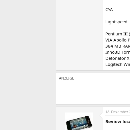
CYA
Lightspeed
Pentium III
VIA Apollo 
384 MB RA
Inno3D Torn
Detonator X
Logitech W
18. Dezember 
Review lese