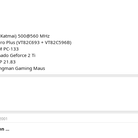
 (Katmai) 500@560 MHz
Pro Plus (VT82C693 + VT82C596B)
M PC-133
ado Geforce 2 Ti
P 21.83
ingman Gaming Maus
2001
n ...