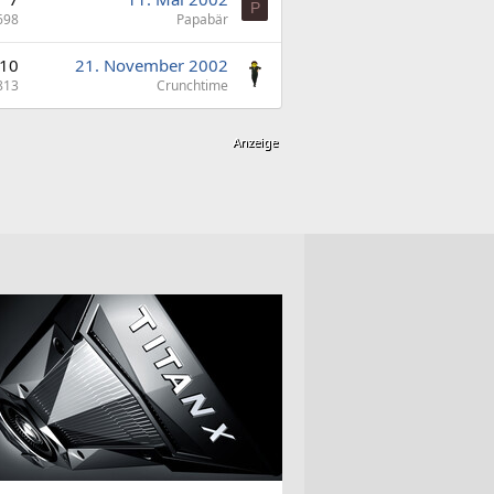
P
698
Papabär
10
21. November 2002
813
Crunchtime