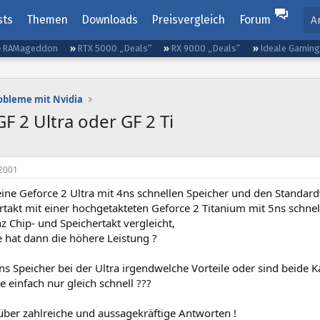
sts
Themen
Downloads
Preisvergleich
Forum
A
RAMageddon
RTX 5000 „Deals“
RX 9000 „Deals“
Ideale Gamin
obleme mit Nvidia
GF 2 Ultra oder GF 2 Ti
2001
ne Geforce 2 Ultra mit 4ns schnellen Speicher und den Standa
rtakt mit einer hochgetakteten Geforce 2 Titanium mit 5ns schne
 Chip- und Speichertakt vergleicht,
e hat dann die höhere Leistung ?
ns Speicher bei der Ultra irgendwelche Vorteile oder sind beide 
e einfach nur gleich schnell ???
über zahlreiche und aussagekräftige Antworten !