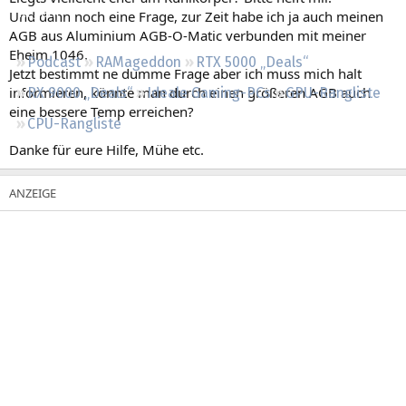
Regeln
Und dann noch eine Frage, zur Zeit habe ich ja auch meinen
AGB aus Aluminium AGB-O-Matic verbunden mit meiner
Eheim 1046.
Podcast
RAMageddon
RTX 5000 „Deals“
Jetzt bestimmt ne dumme Frage aber ich muss mich halt
informieren, könnte man durch einen größeren AGB auch
RX 9000 „Deals“
Ideale Gaming-PCs
GPU-Rangliste
eine bessere Temp erreichen?
CPU-Rangliste
Danke für eure Hilfe, Mühe etc.