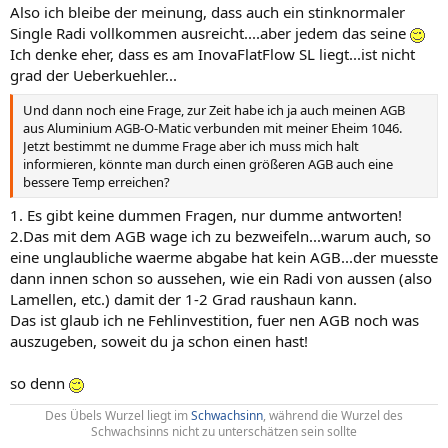
Also ich bleibe der meinung, dass auch ein stinknormaler
Single Radi vollkommen ausreicht....aber jedem das seine
Ich denke eher, dass es am InovaFlatFlow SL liegt...ist nicht
grad der Ueberkuehler...
Und dann noch eine Frage, zur Zeit habe ich ja auch meinen AGB
aus Aluminium AGB-O-Matic verbunden mit meiner Eheim 1046.
Jetzt bestimmt ne dumme Frage aber ich muss mich halt
informieren, könnte man durch einen größeren AGB auch eine
bessere Temp erreichen?
1. Es gibt keine dummen Fragen, nur dumme antworten!
2.Das mit dem AGB wage ich zu bezweifeln...warum auch, so
eine unglaubliche waerme abgabe hat kein AGB...der muesste
dann innen schon so aussehen, wie ein Radi von aussen (also
Lamellen, etc.) damit der 1-2 Grad raushaun kann.
Das ist glaub ich ne Fehlinvestition, fuer nen AGB noch was
auszugeben, soweit du ja schon einen hast!
so denn
Des Übels Wurzel liegt im
Schwachsinn
, während die Wurzel des
Schwachsinns nicht zu unterschätzen sein sollte​