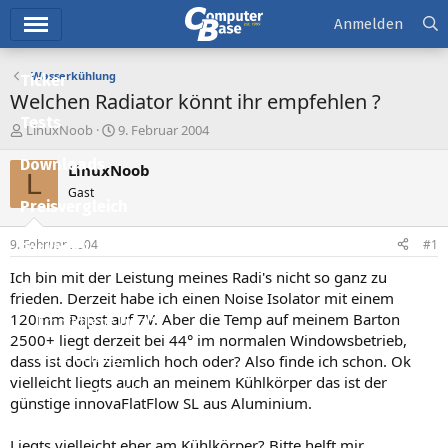
Hauptmenü
Anmelden
Wasserkühlung
Ticker
Welchen Radiator könnt ihr empfehlen ?
Tests
E
E
LinuxNoob
9. Februar 2004
r
r
Downloads
s
s
LinuxNoob
L
t
t
Gast
e
e
Preisvergleich
l
l
l
l
9. Februar 2004
#1
Forum
e
t
r
a
Ich bin mit der Leistung meines Radi's nicht so ganz zu
Aktuelles
m
frieden. Derzeit habe ich einen Noise Isolator mit einem
120mm Papst auf 7V. Aber die Temp auf meinem Barton
Empfohlene Inhalte
2500+ liegt derzeit bei 44° im normalen Windowsbetrieb,
Neue Beiträge
dass ist doch ziemlich hoch oder? Also finde ich schon. Ok
vielleicht liegts auch an meinem Kühlkörper das ist der
Neueste Aktivitäten
günstige innovaFlatFlow SL aus Aluminium.
Leserartikel
Liegts vielleicht eher am Kühlkörper? Bitte helft mir.