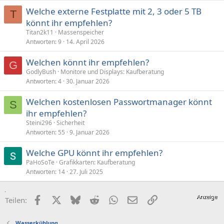
Welche externe Festplatte mit 2, 3 oder 5 TB
T
könnt ihr empfehlen?
Titan2k11
Massenspeicher
Antworten
9
14. April 2026
Welchen könnt ihr empfehlen?
G
GodlyBush
Monitore und Displays: Kaufberatung
Antworten
4
30. Januar 2026
Welchen kostenlosen Passwortmanager könnt
S
ihr empfehlen?
Steini296
Sicherheit
Antworten
55
9. Januar 2026
Welche GPU könnt ihr empfehlen?
PaHoSoTe
Grafikkarten: Kaufberatung
Antworten
14
27. Juli 2025
Facebook
X (Twitter)
Bluesky
Reddit
WhatsApp
E-Mail
Link
Teilen:
Wasserkühlung