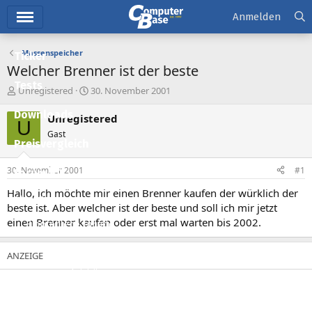
Hauptmenü
Anmelden
Massenspeicher
Ticker
Welcher Brenner ist der beste
Tests
E
E
Unregistered
30. November 2001
r
r
Downloads
s
s
Unregistered
U
t
t
Gast
e
e
Preisvergleich
l
l
l
l
30. November 2001
#1
Forum
e
t
r
a
Hallo, ich möchte mir einen Brenner kaufen der würklich der
Aktuelles
m
beste ist. Aber welcher ist der beste und soll ich mir jetzt
einen Brenner kaufen oder erst mal warten bis 2002.
Empfohlene Inhalte
Neue Beiträge
Neueste Aktivitäten
Leserartikel