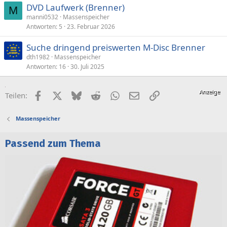
DVD Laufwerk (Brenner)
M
manni0532
Massenspeicher
Antworten
5
23. Februar 2026
Suche dringend preiswerten M-Disc Brenner
dth1982
Massenspeicher
Antworten
16
30. Juli 2025
Facebook
X (Twitter)
Bluesky
Reddit
WhatsApp
E-Mail
Link
Teilen:
Massenspeicher
Passend zum Thema