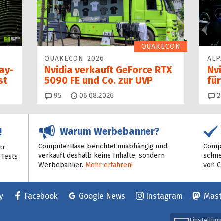
QUAKECON
QUAKECON 2026
ALP
Day-
Nvidia verkauft GeForce RTX
Nvi
st
5090 FE und Co. zur UVP
fü
Kommentare
95
06.08.2026
2
Warum Werbebanner?
!
ComputerBase berichtet unabhängig und
Compu
er
verkauft deshalb keine Inhalte, sondern
schne
 Tests
Werbebanner.
Mehr erfahren!
von 
y
Facebook
Google News
Instagram
Mas
Einstellun