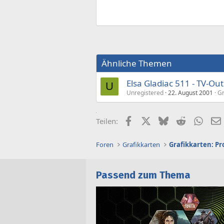
Ähnliche Themen
Elsa Gladiac 511 - TV-Ou
U
Unregistered
22. August 2001
Gr
Facebook
X (Twitter)
Bluesky
Reddit
What
Teilen:
Foren
Grafikkarten
Grafikkarten: Pr
Passend zum Thema