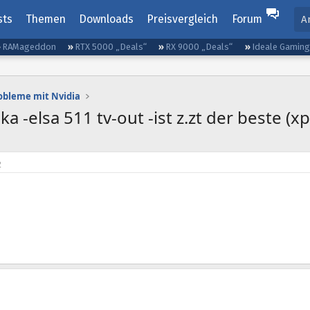
sts
Themen
Downloads
Preisvergleich
Forum
A
RAMageddon
RTX 5000 „Deals“
RX 9000 „Deals“
Ideale Gamin
obleme mit Nvidia
a -elsa 511 tv-out -ist z.zt der beste (xp
2