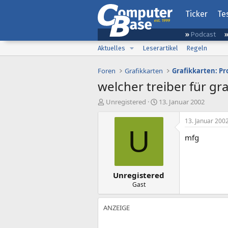
Ticker
Te
Podcast
Aktuelles
Leserartikel
Regeln
Foren
Grafikkarten
Grafikkarten: Pr
welcher treiber für grak
E
E
Unregistered
13. Januar 2002
r
r
s
s
13. Januar 200
t
t
U
mfg
e
e
l
l
l
l
e
t
Unregistered
r
a
m
Gast