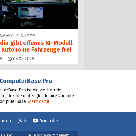
AMAYO 2 SUPER
dia gibt offenes KI-Modell
r autonome Fahrzeuge frei
Kommentare
5
05.08.2026
ComputerBase Pro
terBase Pro ist die werbefreie,
lle, flexible und zugleich faire Variante
ComputerBase.
Mehr dazu!
todon
X
YouTube
gen und
Probleme mit einem