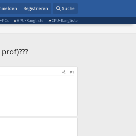
nmelden
Registrieren
Suche
g-PCs
GPU-Rangliste
CPU-Rangliste
 prof)???
#1