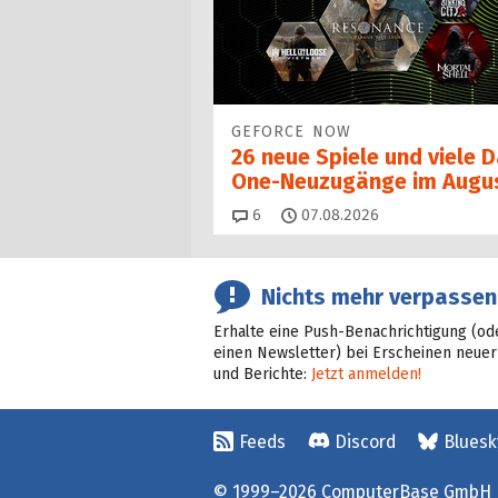
GEFORCE NOW
26 neue Spiele und viele 
One-Neuzugänge im Augu
Kommentare
6
07.08.2026
Nichts mehr verpassen
Erhalte eine Push-Benachrichtigung (od
einen Newsletter) bei Erscheinen neuer
und Berichte:
Jetzt anmelden!
Feeds
Discord
Bluesk
© 1999–2026 ComputerBase GmbH