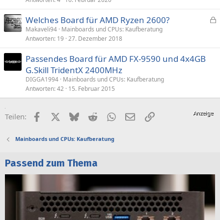
s
p
Welches Board für AMD Ryzen 2600?
e
e
Makaveli94
Mainboards und CPUs: Kaufberatung
r
Antworten
19
27. Dezember 2018
s
r
p
t
Passendes Board für AMD FX-9590 und 4x4GB
e
G.Skill TridentX 2400MHz
r
DIGGA1994
Mainboards und CPUs: Kaufberatung
r
Antworten
42
15. Februar 2015
t
Facebook
X (Twitter)
Bluesky
Reddit
WhatsApp
E-Mail
Link
Teilen:
Mainboards und CPUs: Kaufberatung
Passend zum Thema