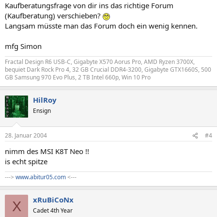
Kaufberatungsfrage von dir ins das richtige Forum
(Kaufberatung) verschieben?
Langsam müsste man das Forum doch ein wenig kennen.
mfg Simon
Fractal Design R6 USB-C, Gigabyte X570 Aorus Pro, AMD Ryzen 3700X,
bequiet Dark Rock Pro 4, 32 GB Crucial DDR4-3200, Gigabyte GTX1660S, 500
GB Samsung 970 Evo Plus, 2 TB Intel 660p, Win 10 Pro
HilRoy
Ensign
28. Januar 2004
#4
nimm des MSI K8T Neo !!
is echt spitze
--->
www.abitur05.com
<---
xRuBiCoNx
X
Cadet 4th Year