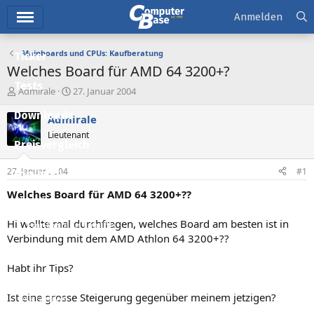
Hauptmenü
Anmelden
Mainboards und CPUs: Kaufberatung
Ticker
Welches Board für AMD 64 3200+?
Tests
E
E
Admirale
27. Januar 2004
r
r
Downloads
s
s
Admirale
t
t
Lieutenant
e
e
Preisvergleich
l
l
l
l
27. Januar 2004
#1
Forum
e
t
r
a
Welches Board für AMD 64 3200+??
Aktuelles
m
Hi wollte mal durchfragen, welches Board am besten ist in
Empfohlene Inhalte
Verbindung mit dem AMD Athlon 64 3200+??
Neue Beiträge
Habt ihr Tips?
Neueste Aktivitäten
Ist eine grosse Steigerung gegenüber meinem jetzigen?
Leserartikel