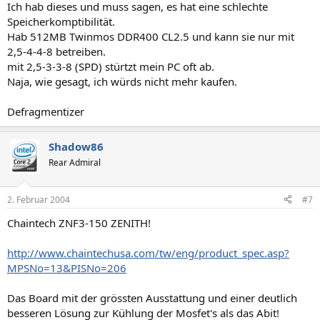
Ich hab dieses und muss sagen, es hat eine schlechte
Speicherkomptibilität.
Hab 512MB Twinmos DDR400 CL2.5 und kann sie nur mit
2,5-4-4-8 betreiben.
mit 2,5-3-3-8 (SPD) stürtzt mein PC oft ab.
Naja, wie gesagt, ich würds nicht mehr kaufen.
Defragmentizer
Shadow86
Rear Admiral
2. Februar 2004
#7
Chaintech ZNF3-150 ZENITH!
http://www.chaintechusa.com/tw/eng/product_spec.asp?
MPSNo=13&PISNo=206
Das Board mit der grössten Ausstattung und einer deutlich
besseren Lösung zur Kühlung der Mosfet's als das Abit!