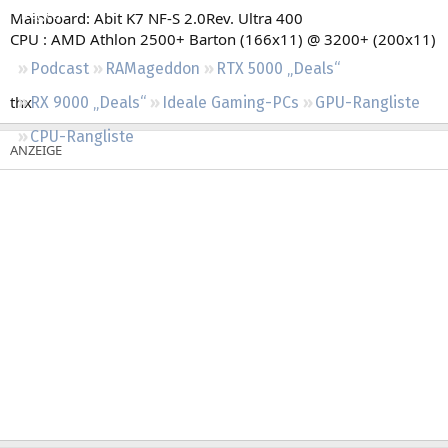
Regeln
Mainboard: Abit K7 NF-S 2.0Rev. Ultra 400
CPU : AMD Athlon 2500+ Barton (166x11) @ 3200+ (200x11)
Podcast
RAMageddon
RTX 5000 „Deals“
thx
RX 9000 „Deals“
Ideale Gaming-PCs
GPU-Rangliste
CPU-Rangliste