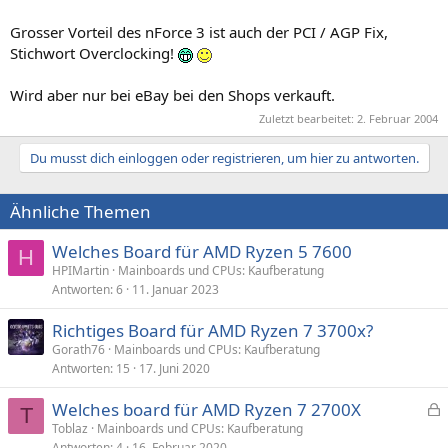
Grosser Vorteil des nForce 3 ist auch der PCI / AGP Fix,
Stichwort Overclocking!
Wird aber nur bei eBay bei den Shops verkauft.
Zuletzt bearbeitet:
2. Februar 2004
Du musst dich einloggen oder registrieren, um hier zu antworten.
Ähnliche Themen
Welches Board für AMD Ryzen 5 7600
H
HPIMartin
Mainboards und CPUs: Kaufberatung
Antworten
6
11. Januar 2023
Richtiges Board für AMD Ryzen 7 3700x?
Gorath76
Mainboards und CPUs: Kaufberatung
Antworten
15
17. Juni 2020
Welches board für AMD Ryzen 7 2700X
T
e
Toblaz
Mainboards und CPUs: Kaufberatung
Antworten
4
16. Februar 2020