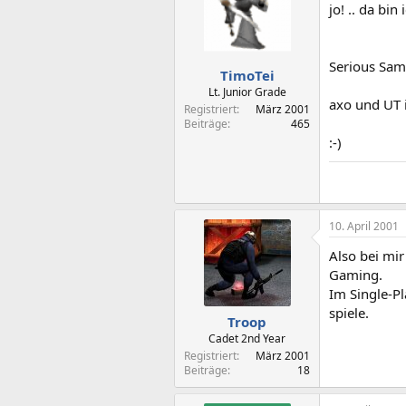
jo! .. da bi
Serious Sam
TimoTei
Lt. Junior Grade
axo und UT i
Registriert
März 2001
Beiträge
465
:-)
10. April 2001
Also bei mir
Gaming.
Im Single-Pl
spiele.
Troop
Cadet 2nd Year
Registriert
März 2001
Beiträge
18