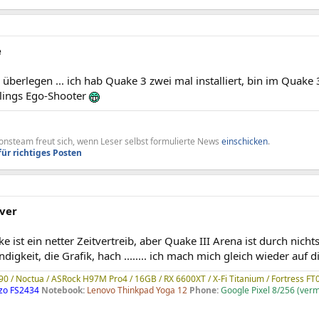
e
überlegen ... ich hab Quake 3 zwei mal installiert, bin im Quake
blings Ego-Shooter
nsteam freut sich, wenn Leser selbst formulierte News
einschicken
.
für richtiges Posten
ver
ke ist ein netter Zeitvertreib, aber Quake III Arena ist durch nic
digkeit, die Grafik, hach ........ ich mach mich gleich wieder auf
90 / Noctua / ASRock H97M Pro4 / 16GB / RX 6600XT / X-Fi Titanium / Fortress FT
izo FS2434
Notebook:
Lenovo Thinkpad Yoga 12
Phone:
Google Pixel 8/256 (ver