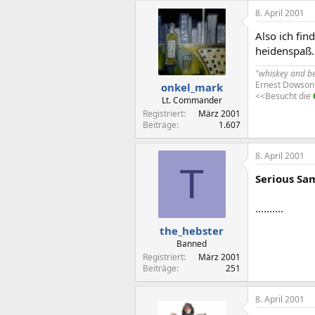
8. April 2001
Also ich fi
heidenspaß.
"whiskey and bee
Ernest Dowson
onkel_mark
<<Besucht die
Lt. Commander
Registriert
März 2001
Beiträge
1.607
8. April 2001
T
Serious Sa
..........
the_hebster
Banned
Registriert
März 2001
Beiträge
251
8. April 2001