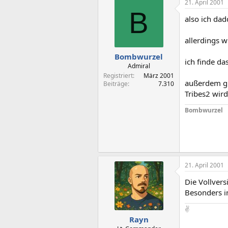
21. April 2001
B
also ich dad
allerdings w
Bombwurzel
ich finde da
Admiral
Registriert
März 2001
außerdem gi
Beiträge
7.310
Tribes2 wird
Bombwurzel
21. April 2001
Die Vollvers
Besonders i
✌️
Rayn