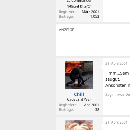
Lt. Commander
🎅Rätsel-Elite ’24
Registriert
März 2001
Beiträge
1.052
21. April 2001
Hmm...Sam i
saugut.
Ansonsten nu
Chill
Sag mir,was Du
Cadet 3rd Year
Registriert
Apr. 2001
Beiträge
32
21. April 2001