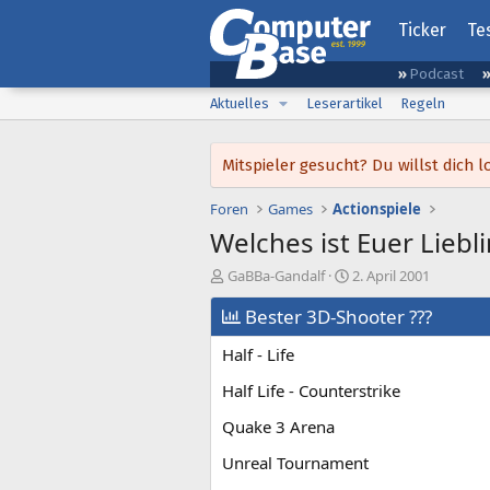
Ticker
Te
Podcast
Aktuelles
Leserartikel
Regeln
Mitspieler gesucht? Du willst dic
Foren
Games
Actionspiele
Welches ist Euer Liebl
E
E
GaBBa-Gandalf
2. April 2001
r
r
s
Bester 3D-Shooter ???
s
t
t
Half - Life
e
e
l
l
Half Life - Counterstrike
l
l
e
t
Quake 3 Arena
r
a
m
Unreal Tournament