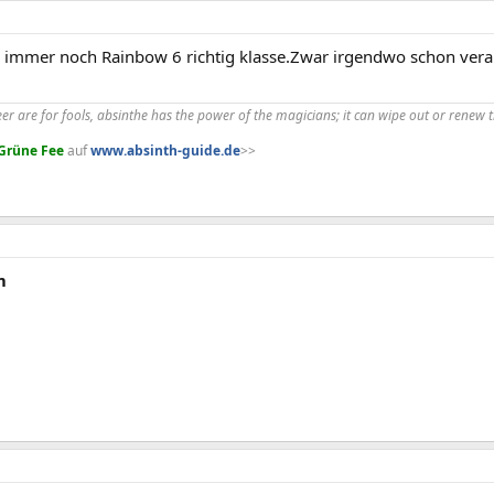
nd immer noch Rainbow 6 richtig klasse.Zwar irgendwo schon ver
r are for fools, absinthe has the power of the magicians; it can wipe out or renew th
Grüne Fee
auf
www.absinth-guide.de
>>
m