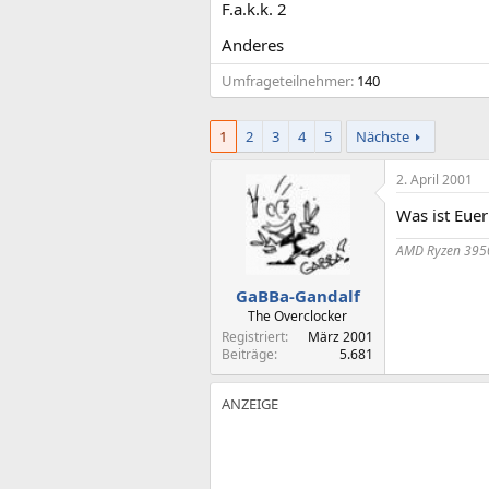
F.a.k.k. 2
Anderes
Umfrageteilnehmer
140
1
2
3
4
5
Nächste
2. April 2001
Was ist Euer
AMD Ryzen 3950
GaBBa-Gandalf
The Overclocker
Registriert
März 2001
Beiträge
5.681