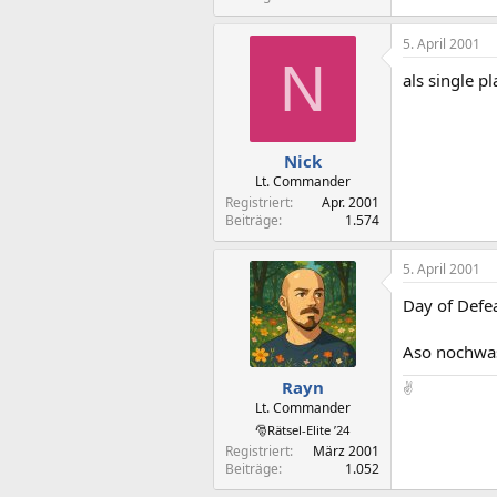
5. April 2001
N
als single p
Nick
Lt. Commander
Registriert
Apr. 2001
Beiträge
1.574
5. April 2001
Day of Defeat
Aso nochwas
Rayn
✌️
Lt. Commander
🎅Rätsel-Elite ’24
Registriert
März 2001
Beiträge
1.052