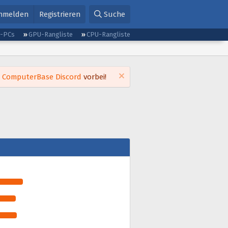
nmelden
Registrieren
Suche
g-PCs
GPU-Rangliste
CPU-Rangliste
m
ComputerBase Discord
vorbei!