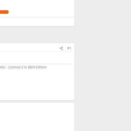
#1
Kü - Cosmos S in B&W Edition