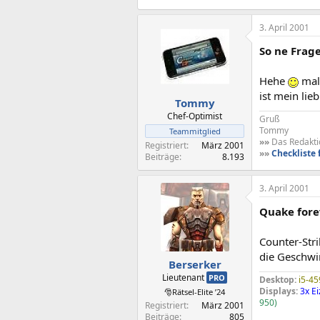
3. April 2001
So ne Frag
Hehe
mal 
ist mein lie
Tommy
Chef-Optimist
Gruß
Tommy
Teammitglied
»»
Das Redaktio
Registriert
März 2001
»»
Checkliste 
Beiträge
8.193
3. April 2001
Quake fore
Counter-Stri
die Geschwin
Berserker
Lieutenant
PRO
Desktop:
i5-45
Displays:
3x E
🎅Rätsel-Elite ’24
950)
Registriert
März 2001
Beiträge
805