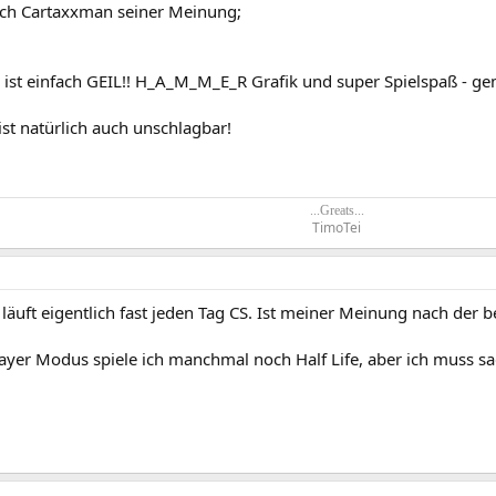
n ich Cartaxxman seiner Meinung;
 ist einfach GEIL!! H_A_M_M_E_R Grafik und super Spielspaß - ge
st natürlich auch unschlagbar!
...Greats...
TimoTei​
 läuft eigentlich fast jeden Tag CS. Ist meiner Meinung nach der b
ayer Modus spiele ich manchmal noch Half Life, aber ich muss sa