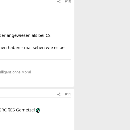
#10
der angewiesen als bei CS
hen haben - mal sehen wie es bei
elligenz ohne Moral
#11
g GROßES Gemetzel