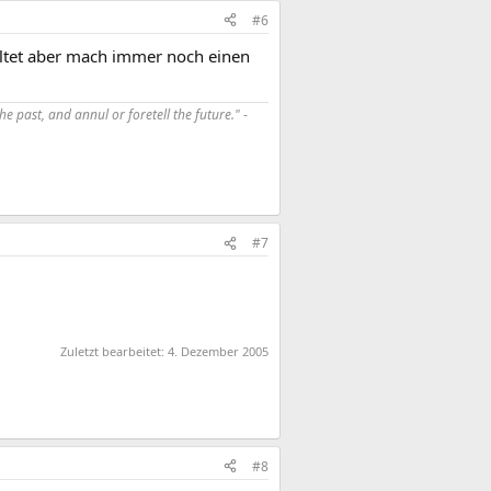
#6
altet aber mach immer noch einen
e past, and annul or foretell the future."
-
#7
Zuletzt bearbeitet:
4. Dezember 2005
#8