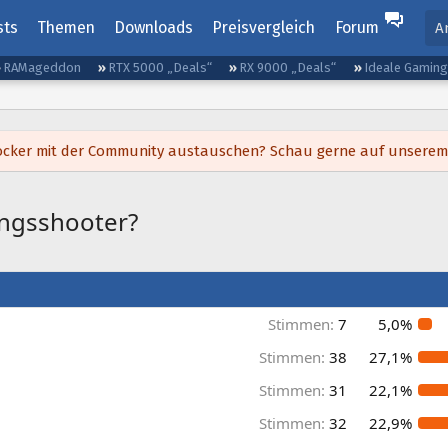
sts
Themen
Downloads
Preisvergleich
Forum
A
RAMageddon
RTX 5000 „Deals“
RX 9000 „Deals“
Ideale Gamin
h locker mit der Community austauschen? Schau gerne auf unsere
ingsshooter?
Stimmen:
7
5,0%
Stimmen:
38
27,1%
Stimmen:
31
22,1%
Stimmen:
32
22,9%