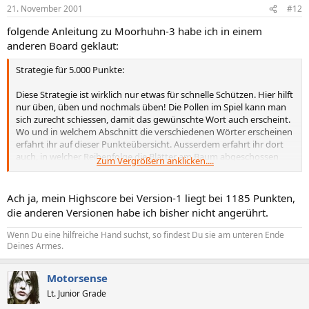
21. November 2001
#12
folgende Anleitung zu Moorhuhn-3 habe ich in einem
anderen Board geklaut:
Strategie für 5.000 Punkte:
Diese Strategie ist wirklich nur etwas für schnelle Schützen. Hier hilft
nur üben, üben und nochmals üben! Die Pollen im Spiel kann man
sich zurecht schiessen, damit das gewünschte Wort auch erscheint.
Wo und in welchem Abschnitt die verschiedenen Wörter erscheinen
erfahrt ihr auf dieser Punkteübersicht. Ausserdem erfahrt ihr dort
auch, in welcher Reihenfolge die Blätter am Baum abgeschossen
Zum Vergrößern anklicken....
werden müssen, um auch hier wieder das gewünschte Wort zu
erreichen. Am besten druckt ihr Euch diese Strategie aus, geht dann
zur Punkteübersicht und macht Euch die restlichen Notizen um
Ach ja, mein Highscore bei Version-1 liegt bei 1185 Punkten,
dann mit voller Kraft loslegen zu können.
die anderen Versionen habe ich bisher nicht angerührt.
Rinde vom Baum wegschiessen, wenn das Kreuz für den Schatz
Wenn Du eine hilfreiche Hand suchst, so findest Du sie am unteren Ende
nicht ganz links zu finden ist, abbrechen und neu beginnen!
Deines Armes.
Anticlock am Baum vorbereiten, also nur 6 Blätter schiessen. (Blatt
16-21) Das 7. Blatt löst Anticlock aus, dieses aber noch NICHT
Motorsense
abschiessen!
Alle Steine bis links zum Moos.
Lt. Junior Grade
Moos abschiessen.