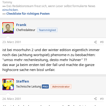
Tommy
»»
Das Redaktionsteam freut sich, wenn Leser selbst formulierte News
einschicken
.
»»
Checkliste für richtiges Posten
Frank
Chefredakteur
Teammitglied
23. März 2001
#8
ist bei moorhuhn 2 und der winter edition eigentlich immer
noch das (achtung wortspiel) phenome-n zu beobachten:
"umso mehr rechenlesitung, desto mehr hühner" ??
das war ja beim ersten teil der fall und machte die ganze
highscore sache nen bissl unfair.
Steffen
Technische Leitung
PRO
Administrator
24. März 2001
#9