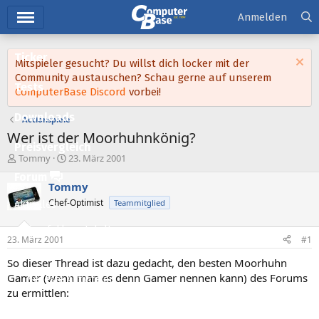
Hauptmenü
Anmelden
Ticker
Mitspieler gesucht? Du willst dich locker mit der
Community austauschen? Schau gerne auf unserem
Tests
ComputerBase Discord
vorbei!
Downloads
Actionspiele
Wer ist der Moorhuhnkönig?
Preisvergleich
E
E
Tommy
23. März 2001
r
r
Forum
s
s
Tommy
t
t
Chef-Optimist
Teammitglied
Aktuelles
e
e
l
l
Empfohlene Inhalte
l
l
23. März 2001
#1
e
t
Neue Beiträge
r
a
So dieser Thread ist dazu gedacht, den besten Moorhuhn
m
Gamer (wenn man es denn Gamer nennen kann) des Forums
Neueste Aktivitäten
zu ermittlen:
Leserartikel