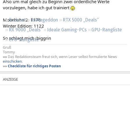
Also um mal gleich zu Beginn zwei ordentliche Werte
Regeln
vorzulegen, habe ich gut trainiert
Moorhuhn 2: 1176
Podcast
RAMageddon
RTX 5000 „Deals“
Winter Edition: 1122
RX 9000 „Deals“
Ideale Gaming-PCs
GPU-Rangliste
So schlagt mich :biggrin
CPU-Rangliste
Gruß
Tommy
»»
Das Redaktionsteam freut sich, wenn Leser selbst formulierte News
einschicken
.
»»
Checkliste für richtiges Posten