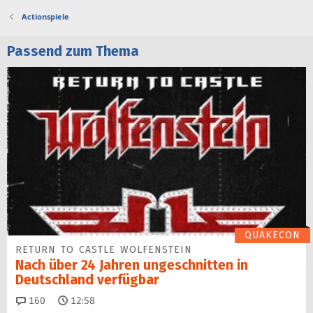
Actionspiele
Passend zum Thema
QUAKECON
RETURN TO CASTLE WOLFENSTEIN
Nach über 24 Jahren ungeschnitten in
Deutschland verfügbar
Kommentare
160
12:58