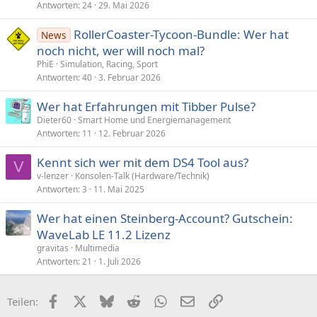
Antworten
24
29. Mai 2026
RollerCoaster-Tycoon-Bundle: Wer hat
News
noch nicht, wer will noch mal?
PhiE
Simulation, Racing, Sport
Antworten
40
3. Februar 2026
Wer hat Erfahrungen mit Tibber Pulse?
Dieter60
Smart Home und Energiemanagement
Antworten
11
12. Februar 2026
Kennt sich wer mit dem DS4 Tool aus?
V
v-lenzer
Konsolen-Talk (Hardware/Technik)
Antworten
3
11. Mai 2025
Wer hat einen Steinberg-Account? Gutschein:
WaveLab LE 11.2 Lizenz
gravitas
Multimedia
Antworten
21
1. Juli 2026
Facebook
X (Twitter)
Bluesky
Reddit
WhatsApp
E-Mail
Link
Teilen: