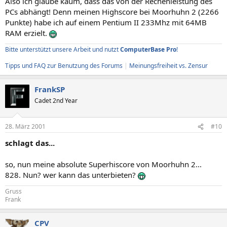
Also ich glaube kaum, dass das von der Rechenleistung des
PCs abhängt! Denn meinen Highscore bei Moorhuhn 2 (2266
Punkte) habe ich auf einem Pentium II 233Mhz mit 64MB
RAM erzielt.
Bitte unterstützt unsere Arbeit und nutzt
ComputerBase Pro
!
Tipps und FAQ zur Benutzung des Forums
|
Meinungsfreiheit vs. Zensur
FrankSP
Cadet 2nd Year
28. März 2001
#10
schlagt das...
so, nun meine absolute Superhiscore von Moorhuhn 2...
828. Nun? wer kann das unterbieten?
Gruss
Frank
CPV