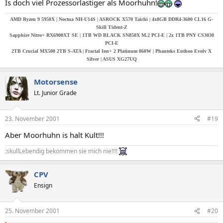
Is doch viel Prozessorlastiger als Moorhuhn!
AMD Ryzen 9 5950X | Noctua NH-U14S | ASROCK X570 Taichi | 4x8GB DDR4-3600 CL16 G-
Skill Tident-Z
Sapphire Nitro+ RX6900XT SE | 1TB WD BLACK SN850X M.2 PCI-E | 2x 1TB PNY CS3030
PCI-E
2TB Crucial MX500 2TB S-ATA |
Fractal Ion+ 2 Platinum 860W | Phanteks Enthoo Evolv X
Silver | ASUS XG27UQ
Motorsense
Lt. Junior Grade
23. November 2001
#19
Aber Moorhuhn is halt Kult!!!
:skullLebendig bekommen sie mich nie!!!!
CPV
Ensign
25. November 2001
#20