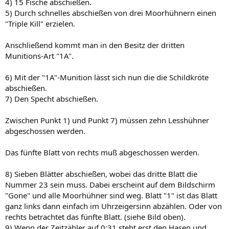
4) 15 Fische abschießen.
den Felsen (links oben) wird nun auch das Ruderboot versenkt.
5) Durch schnelles abschießen von drei Moorhühnern einen
Sofort 10-mal auf das Fischerboot schiessen bis es versinkt.
"Triple Kill" erzielen.
Bei 0:32 min. erst Hase dann Igel abknallen.
Nun sofort das letzte Blatt für Anticlock auslösen.
Anschließend kommt man in den Besitz der dritten
Wieder Hase, dann Igel, dann Hase erlegen.
Jetzt 7 Blätter am Baum für Time and more schiessen. (Blätter 12-15
Munitions-Art "1A".
und Blätter 1-3)
Jetzt 7 Blätter am Baum für Carpe Diem schiessen. (Blätter 24-27 und
6) Mit der "1A"-Munition lässt sich nun die die Schildkröte
Blätter 4-6)
abschießen.
Wieder Hase, Igel, Hase erlegen.
7) Den Specht abschießen.
Den Heißluftballon in dem Moment abschiessen, wenn der
Ballonfahrer Gas in den Ballon hineinpumpt. Zu erkennen an einer
Flamme im Ballon.
Zwischen Punkt 1) und Punkt 7) müssen zehn Lesshühner
Wieder Hase, Igel, Hase erlegen.
abgeschossen werden.
Nun nach rechts zum Haus und einmal drauf schiessen.
Aufsteigende 25-er Hühner mitnehmen.
Das fünfte Blatt von rechts muß abgeschossen werden.
Das Geisterhuhn erlegen und wenn möglich die Polle für Moremun
mitnehmen.
8) Sieben Blätter abschießen, wobei das dritte Blatt die
Bei 0:32 min. wieder Hase, Igel, Hase erlegen.
Den Heißluftballon wieder in dem Moment abschiessen wo die
Nummer 23 sein muss. Dabei erscheint auf dem Bildschirm
Flamme zu sehen ist.
"Gone" und alle Moorhühner sind weg. Blatt "1" ist das Blatt
Hase, Igel, Hase erlegen
ganz links dann einfach im Uhrzeigersinn abzählen. Oder von
Nun wieder nach rechts und die Polle für Moortime mitnehmen
rechts betrachtet das fünfte Blatt. (siehe Bild oben).
Bei 0:32 min. wieder Hase, Igel, Hase erlegen.
9) Wenn der Zeitzähler auf 0:31 steht erst den Hasen und
Nun den Ballon mitnehmen aber diesmal in dem Moment, wo