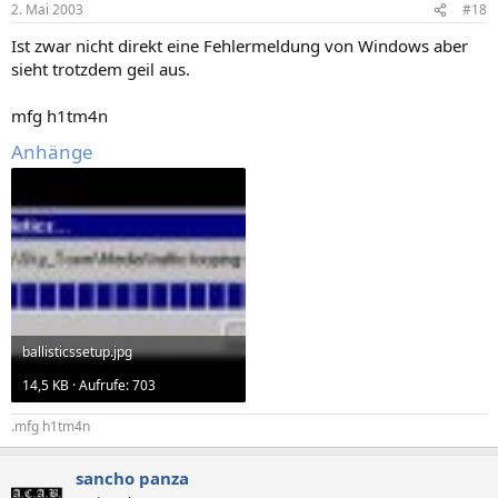
2. Mai 2003
#18
Ist zwar nicht direkt eine Fehlermeldung von Windows aber
sieht trotzdem geil aus.
mfg h1tm4n
Anhänge
ballisticssetup.jpg
14,5 KB · Aufrufe: 703
.mfg h1tm4n
sancho panza