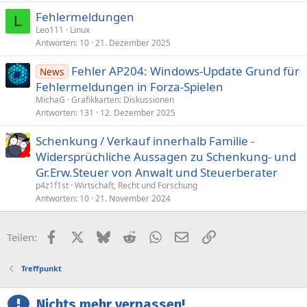
Fehlermeldungen
L
Leo111
Linux
Antworten
10
21. Dezember 2025
Fehler AP204: Windows-Update Grund für
News
Fehlermeldungen in Forza-Spielen
MichaG
Grafikkarten: Diskussionen
Antworten
131
12. Dezember 2025
Schenkung / Verkauf innerhalb Familie -
Widersprüchliche Aussagen zu Schenkung- und
Gr.Erw.Steuer von Anwalt und Steuerberater
p4z1f1st
Wirtschaft, Recht und Forschung
Antworten
10
21. November 2024
Facebook
X (Twitter)
Bluesky
Reddit
WhatsApp
E-Mail
Link
Teilen:
Treffpunkt
Nichts mehr verpassen!