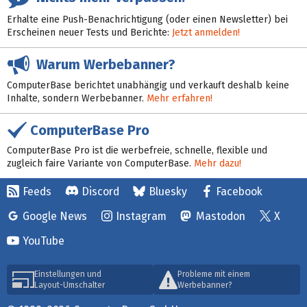
Erhalte eine Push-Benachrichtigung (oder einen Newsletter) bei
Erscheinen neuer Tests und Berichte:
Jetzt anmelden!
Warum Werbebanner?
ComputerBase berichtet unabhängig und verkauft deshalb keine
Inhalte, sondern Werbebanner.
Mehr erfahren!
ComputerBase Pro
ComputerBase Pro ist die werbefreie, schnelle, flexible und
zugleich faire Variante von ComputerBase.
Mehr dazu!
Feeds
Discord
Bluesky
Facebook
Google News
Instagram
Mastodon
X
YouTube
Einstellungen und
Probleme mit einem
Layout-Umschalter
Werbebanner?