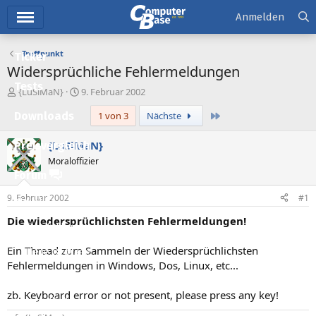
Hauptmenü
Anmelden
Treffpunkt
Ticker
Widersprüchliche Fehlermeldungen
Tests
E
E
{LuSiMaN}
9. Februar 2002
r
r
Letzte
Downloads
1 von 3
Nächste
s
s
t
t
e
e
{LuSiMaN}
Preisvergleich
l
l
Moraloffizier
l
l
Forum
e
t
r
a
9. Februar 2002
#1
Aktuelles
m
Die wiedersprüchlichsten Fehlermeldungen!
Empfohlene Inhalte
Ein Thread zum Sammeln der Wiedersprüchlichsten
Neue Beiträge
Fehlermeldungen in Windows, Dos, Linux, etc...
Neueste Aktivitäten
zb. Keyboard error or not present, please press any key!
Leserartikel