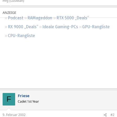
mfg {LuSiMan}
Regeln
Podcast
RAMageddon
RTX 5000 „Deals“
RX 9000 „Deals“
Ideale Gaming-PCs
GPU-Rangliste
CPU-Rangliste
Friese
F
Cadet 1st Year
9. Februar 2002
#2