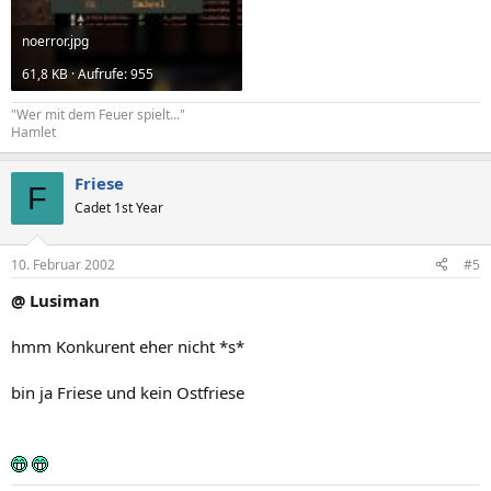
noerror.jpg
61,8 KB · Aufrufe: 955
"Wer mit dem Feuer spielt..."
Hamlet
Friese
F
Cadet 1st Year
10. Februar 2002
#5
@ Lusiman
hmm Konkurent eher nicht *s*
bin ja Friese und kein Ostfriese