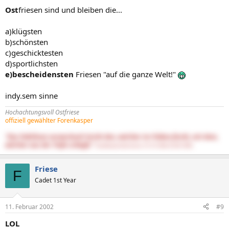
Ost
friesen sind und bleiben die...
a)klügsten
b)schönsten
c)geschicktesten
d)sportlichsten
e)bescheidensten
Friesen "auf die ganze Welt!"
indy.sem sinne
Hochachtungsvoll Ostfriese
offiziell gewählter Forenkasper
"Das Publikum verwechselt leicht den, welcher im Trüben fischt, mit dem,
welcher aus der Tiefe schöpft."
DasNietzscheEntchen (15.10.1844-25.08.1900)
Friese
F
Cadet 1st Year
11. Februar 2002
#9
LOL