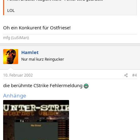
LOL
Oh ein Konkurent für Ostfriese!
mfg {LuSiMan}
Hamlet
Nur mal kurz Reingucker
10. Februar 2002
#4
die berühmte CStrike Fehlermeldung
Anhänge