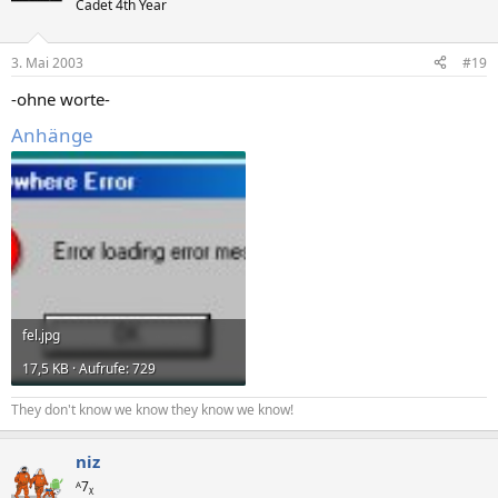
Cadet 4th Year
3. Mai 2003
#19
-ohne worte-
Anhänge
fel.jpg
17,5 KB · Aufrufe: 729
They don't know we know they know we know!
niz
ᴬ7ᵪ