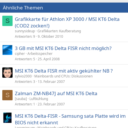
Ähnliche Themen
Grafikkarte für Athlon XP 3000 / MSI KT6 Delta
S
(COD2 zocken!)
sunnysideup
Grafikkarten: Kaufberatung
Antworten
9
9. Oktober 2010
3 GB mit MSI KT6 Delta FISR nicht möglich?
cipher
Arbeitsspeicher
Antworten
5
25. April 2008
MSI KT6 Delta FISR mit aktiv gekühlter NB ?
sylvio2000
Mainboards und CPUs: Diskussionen
Antworten
3
13. Februar 2007
Zalman ZM-NB47J auf MSI KT6 Delta
S
[sauba]
Luftkühlung
Antworten
1
23. Februar 2007
MSI KT6 Delta-FISR - Samsung sata Platte wird im
BIOS nicht erkannt
Loremipsum
Mainboards und CPUs: Kaufberatung