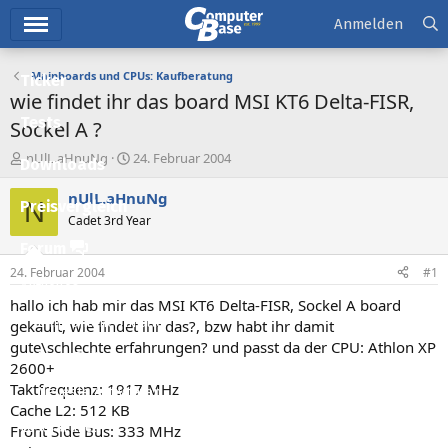
Hauptmenü
Anmelden
Mainboards und CPUs: Kaufberatung
Ticker
wie findet ihr das board MSI KT6 Delta-FISR,
Tests
Sockel A ?
E
E
nUlL.aHnuNg
24. Februar 2004
Downloads
r
r
s
s
nUlL.aHnuNg
N
Preisvergleich
t
t
Cadet 3rd Year
e
e
l
l
Forum
l
l
24. Februar 2004
#1
e
t
Aktuelles
r
a
hallo ich hab mir das MSI KT6 Delta-FISR, Sockel A board
m
Empfohlene Inhalte
gekauft, wie findet ihr das?, bzw habt ihr damit
gute\schlechte erfahrungen? und passt da der CPU: Athlon XP
Neue Beiträge
2600+
Taktfrequenz: 1917 MHz
Neueste Aktivitäten
Cache L2: 512 KB
Leserartikel
Front Side Bus: 333 MHz