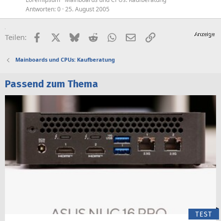
Antworten
0
25. August 2005
Facebook
X (Twitter)
Bluesky
Reddit
WhatsApp
E-Mail
Link
Teilen:
Mainboards und CPUs: Kaufberatung
Passend zum Thema
TEST