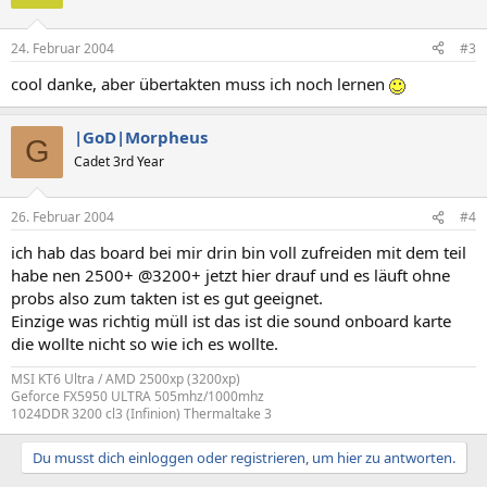
24. Februar 2004
#3
cool danke, aber übertakten muss ich noch lernen
|GoD|Morpheus
G
Cadet 3rd Year
26. Februar 2004
#4
ich hab das board bei mir drin bin voll zufreiden mit dem teil
habe nen 2500+ @3200+ jetzt hier drauf und es läuft ohne
probs also zum takten ist es gut geeignet.
Einzige was richtig müll ist das ist die sound onboard karte
die wollte nicht so wie ich es wollte.
MSI KT6 Ultra / AMD 2500xp (3200xp)
Geforce FX5950 ULTRA 505mhz/1000mhz
1024DDR 3200 cl3 (Infinion) Thermaltake 3
Du musst dich einloggen oder registrieren, um hier zu antworten.