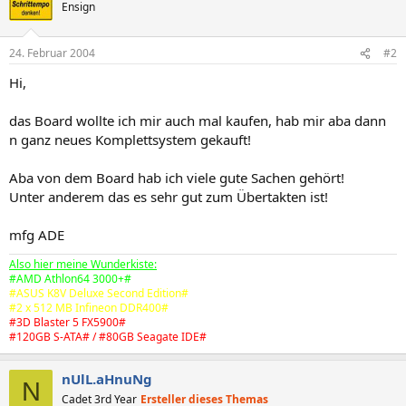
Ensign
24. Februar 2004
#2
Hi,
das Board wollte ich mir auch mal kaufen, hab mir aba dann
n ganz neues Komplettsystem gekauft!
Aba von dem Board hab ich viele gute Sachen gehört!
Unter anderem das es sehr gut zum Übertakten ist!
mfg ADE
Also hier meine Wunderkiste:
#AMD Athlon64 3000+#
#ASUS K8V Deluxe Second Edition#
#2 x 512 MB Infineon DDR400#
#3D Blaster 5 FX5900#
#120GB S-ATA# / #80GB Seagate IDE#
nUlL.aHnuNg
N
Cadet 3rd Year
Ersteller dieses Themas