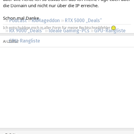
Regeln
die Domain und nicht nur über die IP erreiche.
Schon mal Danke
Podcast
RAMageddon
RTX 5000 „Deals“
Ich entschuldige mich in aller Form für meine Rechtschreibfehler
RX 9000 „Deals“
Ideale Gaming-PCs
GPU-Rangliste
CPU-Rangliste