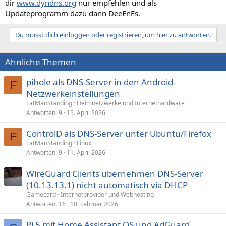
dir
www.dyndns.org
nur empfehlen und als
Updateprogramm dazu dann DeeEnEs.
Du musst dich einloggen oder registrieren, um hier zu antworten.
Ähnliche Themen
pihole als DNS-Server in den Android-
F
Netzwerkeinstellungen
FatManStanding
Heimnetzwerke und Internethardware
Antworten
9
15. April 2026
ControlD als DNS-Server unter Ubuntu/Firefox
F
FatManStanding
Linux
Antworten
9
11. April 2026
WireGuard Clients übernehmen DNS-Server
(10.13.13.1) nicht automatisch via DHCP
Gamecard
Internetprovider und Webhosting
Antworten
16
10. Februar 2026
Pi 5 mit Home Assistant OS und AdGuard