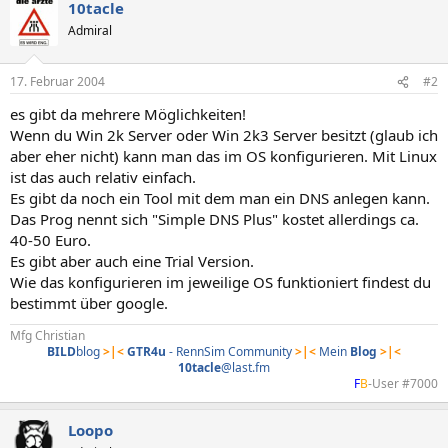
10tacle
Admiral
17. Februar 2004
#2
es gibt da mehrere Möglichkeiten!
Wenn du Win 2k Server oder Win 2k3 Server besitzt (glaub ich
aber eher nicht) kann man das im OS konfigurieren. Mit Linux
ist das auch relativ einfach.
Es gibt da noch ein Tool mit dem man ein DNS anlegen kann.
Das Prog nennt sich "Simple DNS Plus" kostet allerdings ca.
40-50 Euro.
Es gibt aber auch eine Trial Version.
Wie das konfigurieren im jeweilige OS funktioniert findest du
bestimmt über google.
Mfg Christian
BILD
blog
>|<
GTR4u
- RennSim Community
>|<
Mein
Blog
>|<
10tacle
@last.fm
F
B
-User #7000​
Loopo