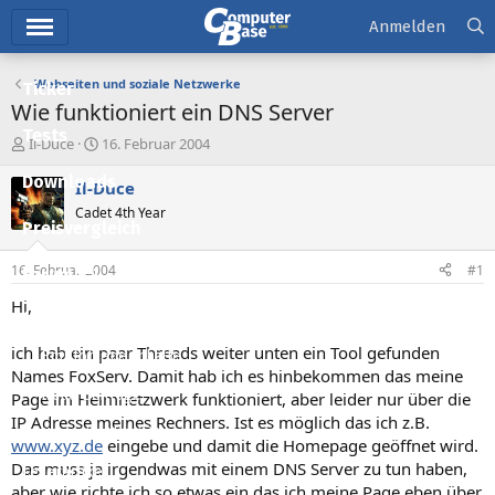
Hauptmenü
Anmelden
Webseiten und soziale Netzwerke
Ticker
Wie funktioniert ein DNS Server
Tests
E
E
Il-Duce
16. Februar 2004
r
r
Downloads
s
s
Il-Duce
t
t
Cadet 4th Year
e
e
Preisvergleich
l
l
l
l
16. Februar 2004
#1
Forum
e
t
r
a
Hi,
Aktuelles
m
ich hab ein paar Threads weiter unten ein Tool gefunden
Empfohlene Inhalte
Names FoxServ. Damit hab ich es hinbekommen das meine
Neue Beiträge
Page im Heimnetzwerk funktioniert, aber leider nur über die
IP Adresse meines Rechners. Ist es möglich das ich z.B.
Neueste Aktivitäten
www.xyz.de
eingebe und damit die Homepage geöffnet wird.
Das muss ja irgendwas mit einem DNS Server zu tun haben,
Leserartikel
aber wie richte ich so etwas ein das ich meine Page eben über