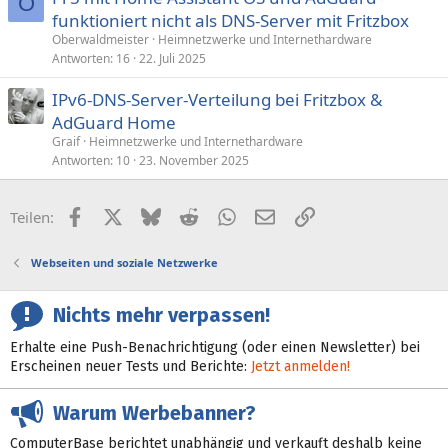
O
funktioniert nicht als DNS-Server mit Fritzbox
Oberwaldmeister
Heimnetzwerke und Internethardware
Antworten
16
22. Juli 2025
IPv6-DNS-Server-Verteilung bei Fritzbox &
AdGuard Home
Graif
Heimnetzwerke und Internethardware
Antworten
10
23. November 2025
Facebook
X (Twitter)
Bluesky
Reddit
WhatsApp
E-Mail
Link
Teilen:
Webseiten und soziale Netzwerke
Nichts mehr verpassen!
Erhalte eine Push-Benachrichtigung (oder einen Newsletter) bei
Erscheinen neuer Tests und Berichte:
Jetzt anmelden!
Warum Werbebanner?
ComputerBase berichtet unabhängig und verkauft deshalb keine