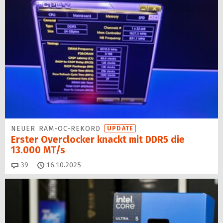
NEUER RAM-OC-REKORD
UPDATE
Erster Overclocker knackt mit DDR5 die
13.000 MT/s
Kommentare
39
16.10.2025