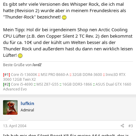
Es gibt sehr viele Versionen des Whisper Rock, die ich mal
hatte (Revision 2) wurde aber in meinem Freundeskreis als
"Thunder-Rock" bezeichnet!
Mein Tipp: Hol dir bei irgendeinem Shop nen Arctic Cooling
CPU Lüfter (z.B. den Copper Silent 2 TC Rev. 2) den bekommst
du für ca. 10€ und der kühlt um Welten besser als der
Thunder Rock und außerdem hast du dann nen wirklich leisen
Lüfter!
Beste Grüße von
lordZ
[
#1
]
Core i5-13600K
::
MSI PRO B660-A
::
32GB DDR4-3600
::
Inno3D RTX
3060 12GB Twin X2
[
#2
]
Core i5-4690
::
MSI Z87-G55
::
16GB DDR3-1866
::
ASUS Dual GTX 1660
Advanced Evo
lufkin
Admiral
13. April 2004
#3
Ich hab mir den Silent Boost K8 für meine A64 geholt. der is