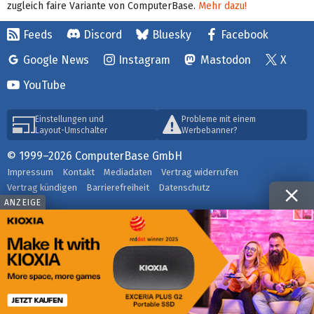
zugleich faire Variante von ComputerBase.
Mehr dazu!
Feeds
Discord
Bluesky
Facebook
Google News
Instagram
Mastodon
X
YouTube
Einstellungen und
Probleme mit einem
Layout-Umschalter
Werbebanner?
© 1999–2026 ComputerBase GmbH
Impressum
Kontakt
Mediadaten
Vertrag widerrufen
Vertrag kündigen
Barrierefreiheit
Datenschutz