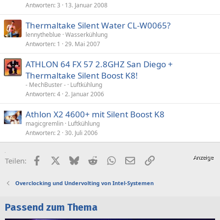
Antworten
3
13. Januar 2008
Thermaltake Silent Water CL-W0065?
lennytheblue
Wasserkühlung
Antworten
1
29. Mai 2007
ATHLON 64 FX 57 2.8GHZ San Diego +
Thermaltake Silent Boost K8!
- MechBuster -
Luftkühlung
Antworten
4
2. Januar 2006
Athlon X2 4600+ mit Silent Boost K8
magicgremlin
Luftkühlung
Antworten
2
30. Juli 2006
Facebook
X (Twitter)
Bluesky
Reddit
WhatsApp
E-Mail
Link
Teilen:
Overclocking und Undervolting von Intel-Systemen
Passend zum Thema