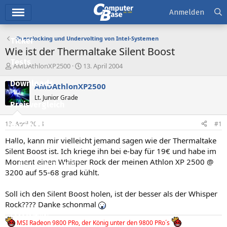
Hauptmenü
Anmelden
Overclocking und Undervolting von Intel-Systemen
Ticker
Wie ist der Thermaltake Silent Boost
Tests
E
E
AMDAthlonXP2500
13. April 2004
r
r
Downloads
s
s
AMDAthlonXP2500
t
t
Lt. Junior Grade
e
e
Preisvergleich
l
l
l
l
13. April 2004
#1
Forum
e
t
r
a
Hallo, kann mir vielleicht jemand sagen wie der Thermaltake
Aktuelles
m
Silent Boost ist. Ich kriege ihn bei e-bay für 19€ und habe im
Moment einen Whisper Rock der meinen Athlon XP 2500 @
Empfohlene Inhalte
3200 auf 55-68 grad kühlt.
Neue Beiträge
Soll ich den Silent Boost holen, ist der besser als der Whisper
Neueste Aktivitäten
Rock???? Danke schonmal
Leserartikel
MSI Radeon 9800 PRo, der König unter den 9800 PRo´s