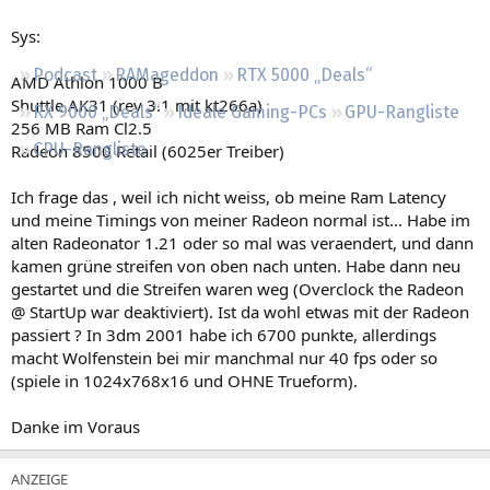
Regeln
Sys:
Podcast
RAMageddon
RTX 5000 „Deals“
AMD Athlon 1000 B
Shuttle AK31 (rev 3.1 mit kt266a)
RX 9000 „Deals“
Ideale Gaming-PCs
GPU-Rangliste
256 MB Ram Cl2.5
CPU-Rangliste
Radeon 8500 Retail (6025er Treiber)
Ich frage das , weil ich nicht weiss, ob meine Ram Latency
und meine Timings von meiner Radeon normal ist... Habe im
alten Radeonator 1.21 oder so mal was veraendert, und dann
kamen grüne streifen von oben nach unten. Habe dann neu
gestartet und die Streifen waren weg (Overclock the Radeon
@ StartUp war deaktiviert). Ist da wohl etwas mit der Radeon
passiert ? In 3dm 2001 habe ich 6700 punkte, allerdings
macht Wolfenstein bei mir manchmal nur 40 fps oder so
(spiele in 1024x768x16 und OHNE Trueform).
Danke im Voraus