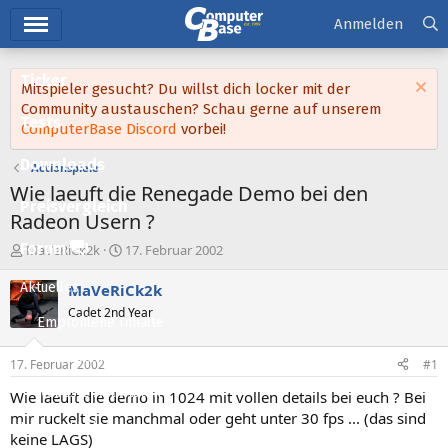
Hauptmenü
Anmelden
Ticker
Mitspieler gesucht? Du willst dich locker mit der
Community austauschen? Schau gerne auf unserem
Tests
ComputerBase Discord
vorbei!
Downloads
Actionspiele
Wie laeuft die Renegade Demo bei den
Preisvergleich
Radeon Usern ?
Forum
E
E
MaVeRiCk2k
17. Februar 2002
r
r
s
s
Aktuelles
MaVeRiCk2k
t
t
Cadet 2nd Year
e
e
Empfohlene Inhalte
l
l
l
l
Neue Beiträge
17. Februar 2002
#1
e
t
Neueste Aktivitäten
r
a
Wie laeuft die demo in 1024 mit vollen details bei euch ? Bei
m
mir ruckelt sie manchmal oder geht unter 30 fps ... (das sind
Leserartikel
keine LAGS)