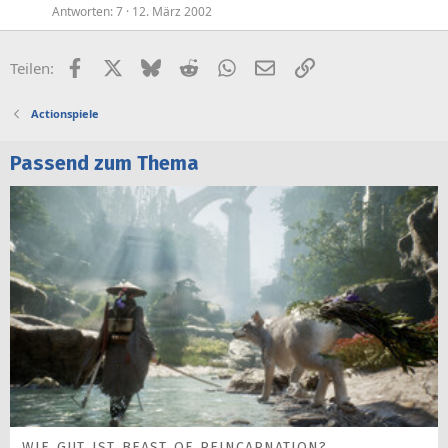
Antworten
7
12. März 2002
Facebook
X (Twitter)
Bluesky
Reddit
WhatsApp
E-Mail
Link
Teilen:
Actionspiele
Passend zum Thema
WIE GUT IST BEAST OF REINCARNATION?