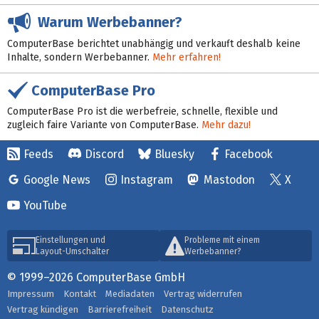
Warum Werbebanner?
ComputerBase berichtet unabhängig und verkauft deshalb keine
Inhalte, sondern Werbebanner.
Mehr erfahren!
ComputerBase Pro
ComputerBase Pro ist die werbefreie, schnelle, flexible und
zugleich faire Variante von ComputerBase.
Mehr dazu!
Feeds
Discord
Bluesky
Facebook
Google News
Instagram
Mastodon
X
YouTube
Einstellungen und
Probleme mit einem
Layout-Umschalter
Werbebanner?
© 1999–2026 ComputerBase GmbH
Impressum
Kontakt
Mediadaten
Vertrag widerrufen
Vertrag kündigen
Barrierefreiheit
Datenschutz