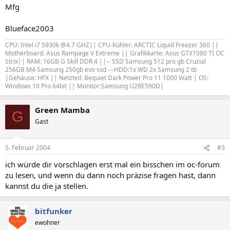
Mfg
Blueface2003
CPU: Intel i7 5930k @4.7 GHZ|| CPU-Kühler: ARCTIC Liquid Freezer 360 ||
Motherboard: Asus Rampage V Extreme || Grafikkarte: Asus GTX1080 TI OC
Strix|| RAM: 16GB G Skill DDR 4 ||-- SSD Samsung 512 pro gb Cruzial
256GB M4 Samsung 250gb evo ssd ---HDD:1x WD 2x Samsung 2 tb
|Gehäuse: HFX || Netzteil: Bequiet Dark Power Pro 11 1000 Watt | OS:
Windows 10 Pro 64bit || Monitor:Samsung U28E590D|
Green Mamba
G
Gast
5. Februar 2004
#3
ich würde dir vorschlagen erst mal ein bisschen im oc-forum
zu lesen, und wenn du dann noch präzise fragen hast, dann
kannst du die ja stellen.
bitfunker
ewohner