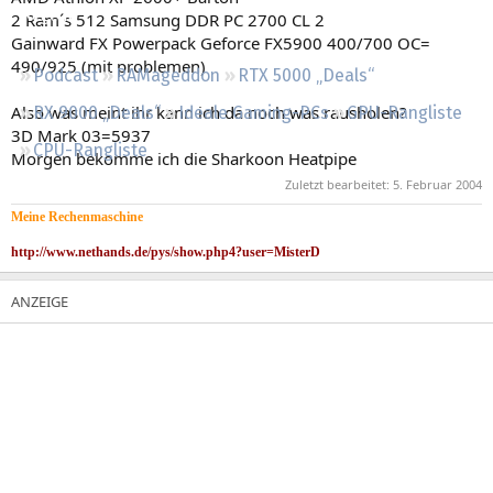
Regeln
2 Ram´s 512 Samsung DDR PC 2700 CL 2
Gainward FX Powerpack Geforce FX5900 400/700 OC=
490/925 (mit problemen)
Podcast
RAMageddon
RTX 5000 „Deals“
Also was meint ihr kann ich da noch was rausholen?
RX 9000 „Deals“
Ideale Gaming-PCs
GPU-Rangliste
3D Mark 03=5937
CPU-Rangliste
Morgen bekomme ich die Sharkoon Heatpipe
Zuletzt bearbeitet:
5. Februar 2004
Meine Rechenmaschine
http://www.nethands.de/pys/show.php4?user=MisterD