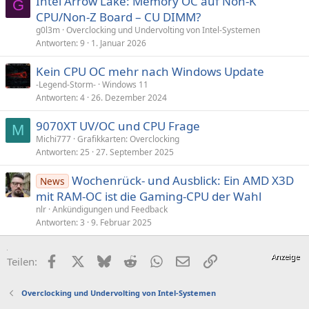
Intel Arrow Lake: Memory OC auf Non-K
G
CPU/Non-Z Board – CU DIMM?
g0l3m
Overclocking und Undervolting von Intel-Systemen
Antworten
9
1. Januar 2026
Kein CPU OC mehr nach Windows Update
-Legend-Storm-
Windows 11
Antworten
4
26. Dezember 2024
9070XT UV/OC und CPU Frage
M
Michi777
Grafikkarten: Overclocking
Antworten
25
27. September 2025
Wochenrück- und Ausblick: Ein AMD X3D
News
mit RAM-OC ist die Gaming-CPU der Wahl
nlr
Ankündigungen und Feedback
Antworten
3
9. Februar 2025
Facebook
X (Twitter)
Bluesky
Reddit
WhatsApp
E-Mail
Link
Teilen:
Overclocking und Undervolting von Intel-Systemen