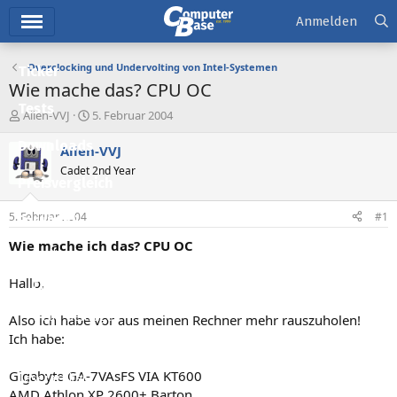
Hauptmenü
Anmelden
Overclocking und Undervolting von Intel-Systemen
Ticker
Wie mache das? CPU OC
Tests
E
E
Alien-VVJ
5. Februar 2004
r
r
Downloads
s
s
Alien-VVJ
t
t
Cadet 2nd Year
e
e
Preisvergleich
l
l
l
l
5. Februar 2004
#1
Forum
e
t
r
a
Wie mache ich das? CPU OC
Aktuelles
m
Hallo,
Empfohlene Inhalte
Neue Beiträge
Also ich habe vor aus meinen Rechner mehr rauszuholen!
Ich habe:
Neueste Aktivitäten
Gigabyte GA-7VAsFS VIA KT600
Leserartikel
AMD Athlon XP 2600+ Barton