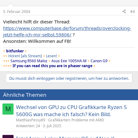
5. Februar 2004
#4
Vielleicht hilft dir dieser Thread:
https://www.computerbase.de/forum/threads/overclocking-
jetzt-helfe-ich-mir-selbst.59806/
?
Ansonsten: Willkommen auf FB!
+
bitfunker
+
++
Hören!
[als Stream]
+
Lesen!
+
+++
Samsung R560 Maloz
+
Asus Eee 1005HA-M
+
Canon G9
+
++++
If you can read this you are in phaser range
+
Du musst dich einloggen oder registrieren, um hier zu antworten.
Ähnliche Themen
Wechsel von GPU zu CPU Grafikkarte Ryzen 5
M
5600G was mache ich falsch? Kein Bild.
MatthiasPessy89
Grafikkarten: Probleme mit AMD
Antworten
24
3. Juli 2025