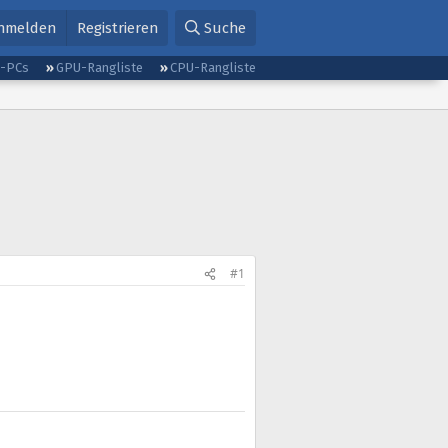
nmelden
Registrieren
Suche
g-PCs
GPU-Rangliste
CPU-Rangliste
#1