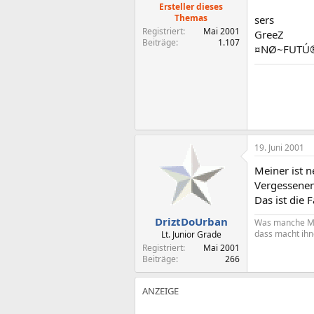
Ersteller dieses
Themas
sers
Registriert
Mai 2001
GreeZ
Beiträge
1.107
¤NØ~FUTÚ
19. Juni 2001
Meiner ist 
Vergessenen
Das ist die 
DriztDoUrban
Was manche Me
dass macht ihn
Lt. Junior Grade
Registriert
Mai 2001
Beiträge
266