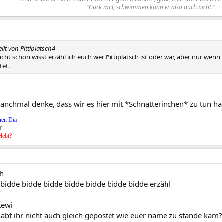
"Guck mal, schwimmen kann er also auch nicht."
ellt von Pittiplatsch4
 nicht schon wisst erzähl ich euch wer Pittiplatsch ist oder war, aber nur we
tet.
anchmal denke, dass wir es hier mit *Schnatterinchen* zu tun ha
uen Dia
r
elebt?
ch
 bidde bidde bidde bidde bidde bidde bidde erzähl
tewi
abt ihr nicht auch gleich gepostet wie euer name zu stande kam?