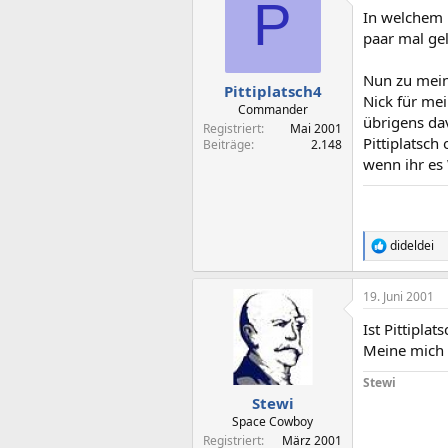
P
In welchem 
paar mal ge
Nun zu mein
Pittiplatsch4
Nick für me
Commander
übrigens dav
Registriert
Mai 2001
Pittiplatsch 
Beiträge
2.148
wenn ihr es 
dideldei
R
e
a
19. Juni 2001
k
t
Ist Pittipla
i
o
Meine mich 
n
e
Stewi
n
Stewi
:
Space Cowboy
Registriert
März 2001