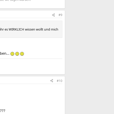
#9
nn ihr es WIRKLICH wissen wollt und mich
ben...
#10
???