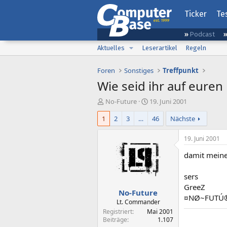
Ticker
Te
Podcast
Aktuelles
Leserartikel
Regeln
Foren
Sonstiges
Treffpunkt
Wie seid ihr auf eur
E
E
No-Future
19. Juni 2001
r
r
1
2
3
…
46
Nächste
s
s
t
t
e
e
19. Juni 2001
l
l
damit meine
l
l
e
t
r
a
sers
m
GreeZ
No-Future
¤NØ~FUTÚ
Lt. Commander
Registriert
Mai 2001
Beiträge
1.107