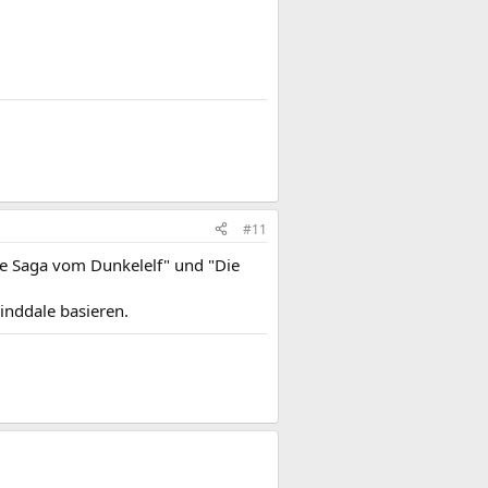
#11
e Saga vom Dunkelelf" und "Die
winddale basieren.