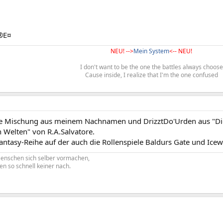
®E¤
NEU! -->
Mein System
<-- NEU!
I don't want to be the one the battles always choose
Cause inside, I realize that I'm the one confused
ne Mischung aus meinem Nachnamen und DrizztDo'Urden aus "Di
 Welten" von R.A.Salvatore.
Fantasy-Reihe auf der auch die Rollenspiele Baldurs Gate und Ice
nschen sich selber vormachen,
en so schnell keiner nach.