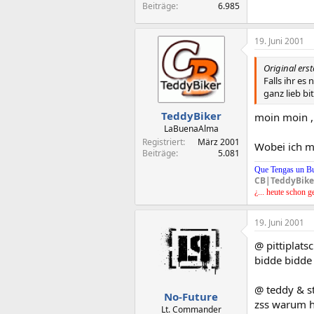
Beiträge
6.985
19. Juni 2001
Original erst
Falls ihr es
ganz lieb bit
TeddyBiker
moin moin ,
LaBuenaAlma
Registriert
März 2001
Wobei ich m
Beiträge
5.081
Que Tengas un B
CB|TeddyBike
¿... heute schon g
19. Juni 2001
@ pittiplats
bidde bidde
@ teddy & s
No-Future
zss warum h
Lt. Commander