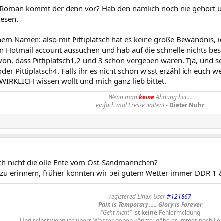
Roman kommt der denn vor? Hab den nämlich noch nie gehört un
lesen.
em Namen: also mit Pittiplatsch hat es keine große Bewandnis, 
in Hotmail account aussuchen und hab auf die schnelle nichts b
on, dass Pittiplatsch1,2 und 3 schon vergeben waren. Tja, und se
oder Pittiplatsch4. Falls ihr es nicht schon wisst erzähl ich euch we
WIRKLICH wissen wollt und mich ganz lieb bittet.
Wenn man
keine
Ahnung hat...
einfach mal Fresse halten!
-
Dieter Nuhr
tsch nicht die olle Ente vom Ost-Sandmännchen?
zu erinnern, früher konnten wir bei gutem Wetter immer DDR 1
registered Linux-User
#121867
Pain is Temporary ..... Glory is Forever
"Geht nicht"
ist
keine
Fehlermeldung
Und selbst wenn ich übers Wasser gehen könnte, gäbe es immer noch Le