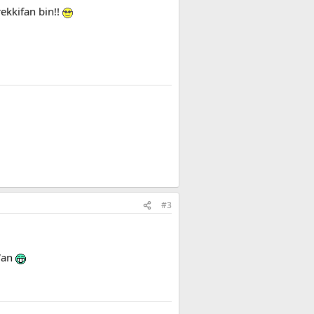
rekkifan bin!!
#3
Van