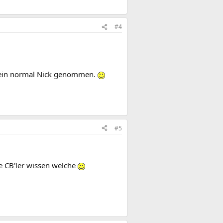
#4
mein normal Nick genommen.
#5
ie CB'ler wissen welche