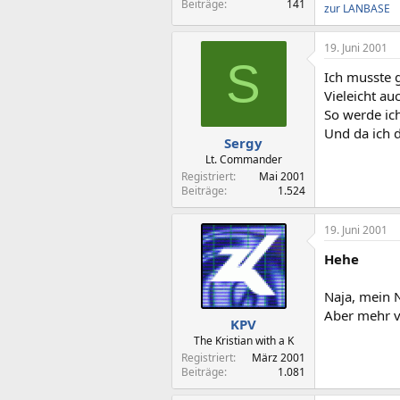
Beiträge
141
zur LANBASE
19. Juni 2001
S
Ich musste 
Vieleicht au
So werde ic
Und da ich 
Sergy
Lt. Commander
Registriert
Mai 2001
Beiträge
1.524
19. Juni 2001
Hehe
Naja, mein N
Aber mehr ve
KPV
The Kristian with a K
Registriert
März 2001
Beiträge
1.081