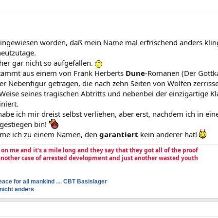
hingewiesen worden, daß mein Name mal erfrischend anders kling
eutzutage.
er gar nicht so aufgefallen.
tammt aus einem von Frank Herberts
Dune
-Romanen (Der Gottka
er Nebenfigur getragen, die nach zehn Seiten von Wölfen zerrissen
 Weise seines tragischen Abtritts und nebenbei der einzigartige
niert.
abe ich mir dreist selbst verliehen, aber erst, nachdem ich in 
fgestiegen bin!
me ich zu einem Namen, den
garantiert
kein anderer hat!
e on me and it's a mile long and they say that they got all of the proof
 another case of arrested development and just another wasted youth
eace for all mankind
....
CBT Basislager
nicht anders