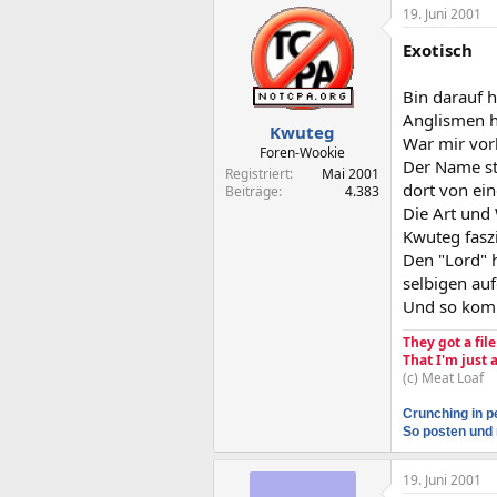
19. Juni 2001
Exotisch
Bin darauf 
Anglismen h
Kwuteg
War mir vorh
Foren-Wookie
Der Name s
Registriert
Mai 2001
dort von ein
Beiträge
4.383
Die Art und
Kwuteg faszi
Den "Lord" h
selbigen au
Und so kom
They got a fil
That I'm just
(c) Meat Loaf
Crunching in p
So posten und 
19. Juni 2001