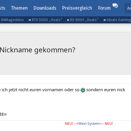
sts
Themen
Downloads
Preisvergleich
Forum
A
RAMageddon
RTX 5000 „Deals“
RX 9000 „Deals“
Ideale Gamin
en Nickname gekommen?
 ich jetzt nicht euren vornamen oder so
sondern euren nick
®E¤
NEU! -->
Mein System
<-- NEU!