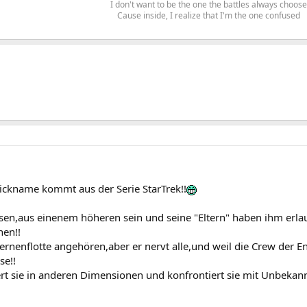
I don't want to be the one the battles always choose
Cause inside, I realize that I'm the one confused
ickname kommt aus der Serie StarTrek!!
sen,aus einenem höheren sein und seine "Eltern" haben ihm erlau
en!!
ternenflotte angehören,aber er nervt alle,und weil die Crew der En
se!!
ert sie in anderen Dimensionen und konfrontiert sie mit Unbekann