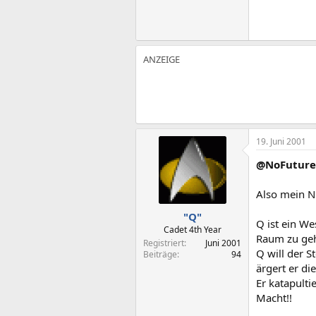
19. Juni 2001
@NoFuture
Also mein N
"Q"
Q ist ein We
Cadet 4th Year
Raum zu geh
Registriert
Juni 2001
Q will der S
Beiträge
94
ärgert er die
Er katapulti
Macht!!