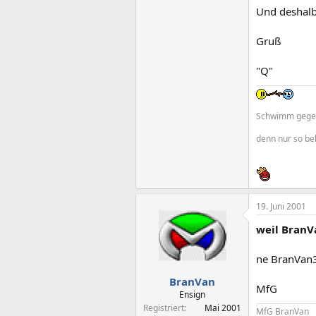
Und deshalb 
Gruß
"Q"
Schwimm gegen
denn nur so behä
19. Juni 2001
weil BranVa
ne BranVan3
BranVan
MfG
Ensign
Registriert
Mai 2001
MfG BranVan