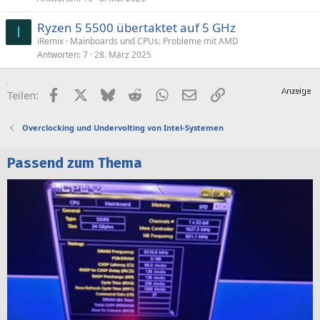
Ryzen 5 5500 übertaktet auf 5 GHz
I
iRemix
Mainboards und CPUs: Probleme mit AMD
Antworten
7
28. März 2025
Facebook
X (Twitter)
Bluesky
Reddit
WhatsApp
E-Mail
Link
Teilen:
Overclocking und Undervolting von Intel-Systemen
Passend zum Thema