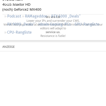
Regeln
40GB Maxtor HD
(noch) Geforce2 MX400
Podcast
RAMageddon
RTX 5000 „Deals“
We are CB.
Lower your IPs and surrender your CMS.
RX 9000 „Deals“
Ideale Gaming-PCs
GPU-Rangliste
We will add your editorial and technological distinctiveness to our own. Your
editors will adapt to
service us.
CPU-Rangliste
Resistance is futile!​