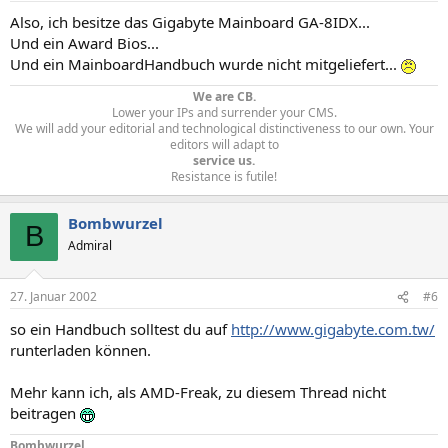
Also, ich besitze das Gigabyte Mainboard GA-8IDX...
Und ein Award Bios...
Und ein MainboardHandbuch wurde nicht mitgeliefert...
We are CB.
Lower your IPs and surrender your CMS.
We will add your editorial and technological distinctiveness to our own. Your
editors will adapt to
service us.
Resistance is futile!​
Bombwurzel
B
Admiral
27. Januar 2002
#6
so ein Handbuch solltest du auf
http://www.gigabyte.com.tw/
runterladen können.
Mehr kann ich, als AMD-Freak, zu diesem Thread nicht
beitragen
Bombwurzel