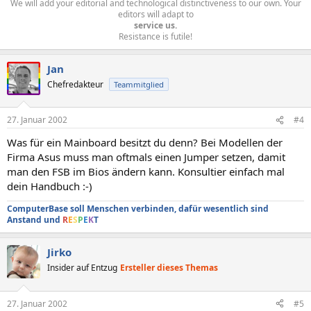
We will add your editorial and technological distinctiveness to our own. Your
editors will adapt to
service us.
Resistance is futile!​
Jan
Chefredakteur
Teammitglied
27. Januar 2002
#4
Was für ein Mainboard besitzt du denn? Bei Modellen der
Firma Asus muss man oftmals einen Jumper setzen, damit
man den FSB im Bios ändern kann. Konsultier einfach mal
dein Handbuch :-)
ComputerBase soll Menschen verbinden, dafür wesentlich sind
Anstand und
R
E
S
P
E
K
T
Jirko
Insider auf Entzug
Ersteller dieses Themas
27. Januar 2002
#5