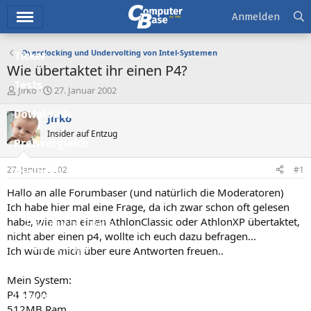
Hauptmenü
Anmelden
Overclocking und Undervolting von Intel-Systemen
Ticker
Wie übertaktet ihr einen P4?
Tests
E
E
Jirko
27. Januar 2002
r
r
Downloads
s
s
Jirko
t
t
Insider auf Entzug
e
e
Preisvergleich
l
l
l
l
27. Januar 2002
#1
Forum
e
t
r
a
Hallo an alle Forumbaser (und natürlich die Moderatoren)
Aktuelles
m
Ich habe hier mal eine Frage, da ich zwar schon oft gelesen
habe, wie man einen AthlonClassic oder AthlonXP übertaktet,
Empfohlene Inhalte
nicht aber einen p4, wollte ich euch dazu befragen...
Neue Beiträge
Ich würde mich über eure Antworten freuen..
Neueste Aktivitäten
Mein System:
P4 1700
Leserartikel
512MB Ram