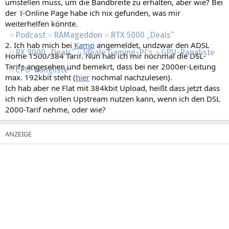
umstellen muss, um die Bandbreite zu erhalten, aber wie? Bei
Regeln
der T-Online Page habe ich nix gefunden, was mir
weiterhelfen könnte.
Podcast
RAMageddon
RTX 5000 „Deals“
2. Ich hab mich bei
Kamp
angemeldet, undzwar den ADSL
RX 9000 „Deals“
Ideale Gaming-PCs
GPU-Rangliste
Home 1500/384 Tarif. Nun hab ich mir nochmal die DSL-
Tarife angesehen und bemekrt, dass bei ner 2000er-Leitung
CPU-Rangliste
max. 192kbit steht (
hier
nochmal nachzulesen).
Ich hab aber ne Flat mit 384kbit Upload, heißt dass jetzt dass
ich nich den vollen Upstream nutzen kann, wenn ich den DSL
2000-Tarif nehme, oder wie?