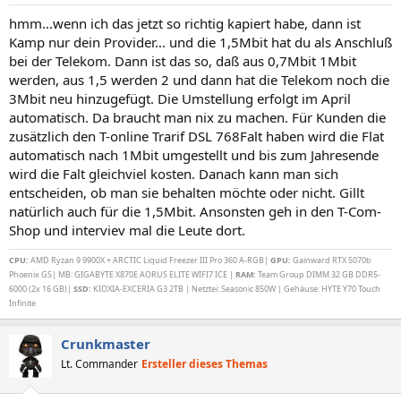
hmm...wenn ich das jetzt so richtig kapiert habe, dann ist
Kamp nur dein Provider... und die 1,5Mbit hat du als Anschluß
bei der Telekom. Dann ist das so, daß aus 0,7Mbit 1Mbit
werden, aus 1,5 werden 2 und dann hat die Telekom noch die
3Mbit neu hinzugefügt. Die Umstellung erfolgt im April
automatisch. Da braucht man nix zu machen. Für Kunden die
zusätzlich den T-online Trarif DSL 768Falt haben wird die Flat
automatisch nach 1Mbit umgestellt und bis zum Jahresende
wird die Falt gleichviel kosten. Danach kann man sich
entscheiden, ob man sie behalten möchte oder nicht. Gillt
natürlich auch für die 1,5Mbit. Ansonsten geh in den T-Com-
Shop und interviev mal die Leute dort.
CPU:
AMD Ryzan 9 9900X + ARCTIC Liquid Freezer III Pro 360 A-RGB|
GPU:
Gainward RTX 5070ti
Phoenix GS| MB: GIGABYTE X870E AORUS ELITE WIFI7 ICE |
RAM:
Team Group DIMM 32 GB DDR5-
6000 (2x 16 GB)|
SSD:
KIOXIA-EXCERIA G3 2TB | Netztei: Seasonic 850W | Gehäuse: HYTE Y70 Touch
Infinite
Crunkmaster
Lt. Commander
Ersteller dieses Themas