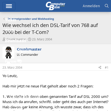
Hauptmenü
Anmelden
Internetprovider und Webhosting
Ticker
Wie wechsel ich den DSL-Tarif von 768 auf
Tests
2000 bei der T-Com?
E
E
Crunkmaster
23. März 2004
Downloads
r
r
s
s
Crunkmaster
Preisvergleich
t
t
Lt. Commander
e
e
l
l
Forum
l
l
23. März 2004
#1
e
t
Aktuelles
r
a
Yo Leutz,
m
Empfohlene Inhalte
Hab mir jetzt ne neue Flat geholt aber noch 2 Fragen:
Neue Beiträge
1. Wie stelle ich denn oben genannten Tarif auf DSL 2000 um?
Neueste Aktivitäten
Muss ich da anrufen, schriftl. oder geht des auch per Internet?
Leserartikel
Hab davon gar keine Ahnung, ich wusste zwar, dass ich des