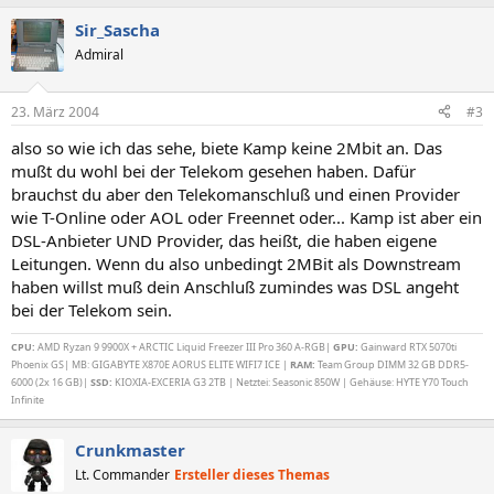
Sir_Sascha
Admiral
23. März 2004
#3
also so wie ich das sehe, biete Kamp keine 2Mbit an. Das
mußt du wohl bei der Telekom gesehen haben. Dafür
brauchst du aber den Telekomanschluß und einen Provider
wie T-Online oder AOL oder Freennet oder... Kamp ist aber ein
DSL-Anbieter UND Provider, das heißt, die haben eigene
Leitungen. Wenn du also unbedingt 2MBit als Downstream
haben willst muß dein Anschluß zumindes was DSL angeht
bei der Telekom sein.
CPU:
AMD Ryzan 9 9900X + ARCTIC Liquid Freezer III Pro 360 A-RGB|
GPU:
Gainward RTX 5070ti
Phoenix GS| MB: GIGABYTE X870E AORUS ELITE WIFI7 ICE |
RAM:
Team Group DIMM 32 GB DDR5-
6000 (2x 16 GB)|
SSD:
KIOXIA-EXCERIA G3 2TB | Netztei: Seasonic 850W | Gehäuse: HYTE Y70 Touch
Infinite
Crunkmaster
Lt. Commander
Ersteller dieses Themas