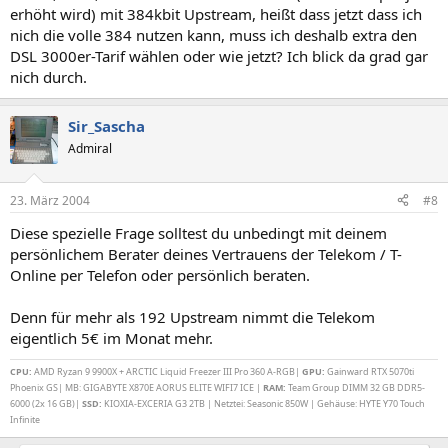
erhöht wird) mit 384kbit Upstream, heißt dass jetzt dass ich
nich die volle 384 nutzen kann, muss ich deshalb extra den
DSL 3000er-Tarif wählen oder wie jetzt? Ich blick da grad gar
nich durch.
Sir_Sascha
Admiral
23. März 2004
#8
Diese spezielle Frage solltest du unbedingt mit deinem
persönlichem Berater deines Vertrauens der Telekom / T-
Online per Telefon oder persönlich beraten.
Denn für mehr als 192 Upstream nimmt die Telekom
eigentlich 5€ im Monat mehr.
CPU:
AMD Ryzan 9 9900X + ARCTIC Liquid Freezer III Pro 360 A-RGB|
GPU:
Gainward RTX 5070ti
Phoenix GS| MB: GIGABYTE X870E AORUS ELITE WIFI7 ICE |
RAM:
Team Group DIMM 32 GB DDR5-
6000 (2x 16 GB)|
SSD:
KIOXIA-EXCERIA G3 2TB | Netztei: Seasonic 850W | Gehäuse: HYTE Y70 Touch
Infinite