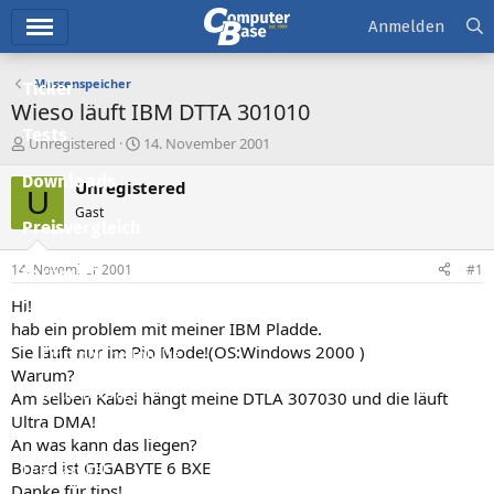
Hauptmenü
Anmelden
Massenspeicher
Ticker
Wieso läuft IBM DTTA 301010
Tests
E
E
Unregistered
14. November 2001
r
r
Downloads
s
s
Unregistered
U
t
t
Gast
e
e
Preisvergleich
l
l
l
l
14. November 2001
#1
Forum
e
t
r
a
Hi!
Aktuelles
m
hab ein problem mit meiner IBM Pladde.
Sie läuft nur im Pio Mode!(OS:Windows 2000 )
Empfohlene Inhalte
Warum?
Neue Beiträge
Am selben Kabel hängt meine DTLA 307030 und die läuft
Ultra DMA!
Neueste Aktivitäten
An was kann das liegen?
Board ist GIGABYTE 6 BXE
Leserartikel
Danke für tips!