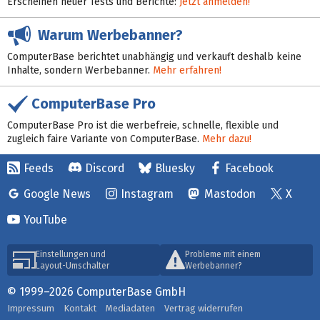
Erscheinen neuer Tests und Berichte:
Jetzt anmelden!
Warum Werbebanner?
ComputerBase berichtet unabhängig und verkauft deshalb keine
Inhalte, sondern Werbebanner.
Mehr erfahren!
ComputerBase Pro
ComputerBase Pro ist die werbefreie, schnelle, flexible und
zugleich faire Variante von ComputerBase.
Mehr dazu!
Feeds
Discord
Bluesky
Facebook
Google News
Instagram
Mastodon
X
YouTube
Einstellungen und
Probleme mit einem
Layout-Umschalter
Werbebanner?
© 1999–2026 ComputerBase GmbH
Impressum
Kontakt
Mediadaten
Vertrag widerrufen