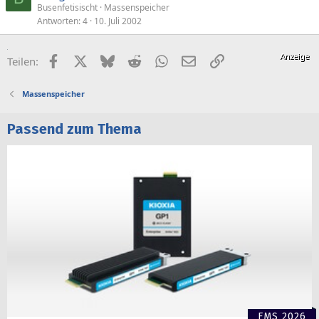
Busenfetisischt
Massenspeicher
Antworten
4
10. Juli 2002
Facebook
X (Twitter)
Bluesky
Reddit
WhatsApp
E-Mail
Link
Teilen:
Massenspeicher
Passend zum Thema
FMS 2026