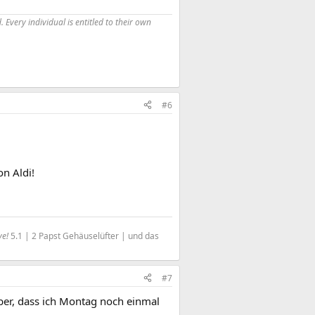
 Every individual is entitled to their own
#6
on Aldi!
ve!
5.1 | 2 Papst Gehäuselüfter | und das
#7
ber, dass ich Montag noch einmal