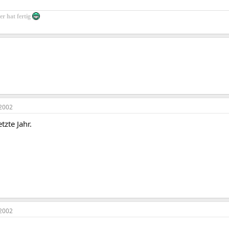
r hat fertig
2002
tzte Jahr.
2002