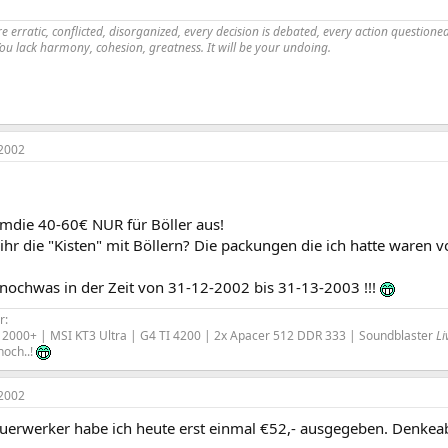
 erratic, conflicted, disorganized, every decision is debated, every action questioned.
You lack harmony, cohesion, greatness. It will be your undoing.
2002
umdie 40-60€ NUR für Böller aus!
hr die "Kisten" mit Böllern? Die packungen die ich hatte waren v
 nochwas in der Zeit von 31-12-2002 bis 31-13-2003 !!!
r:
2000+ | MSI KT3 Ultra | G4 TI 4200 | 2x Apacer 512 DDR 333 | Soundblaster
Li
noch..!
2002
uerwerker habe ich heute erst einmal €52,- ausgegeben. Denkea