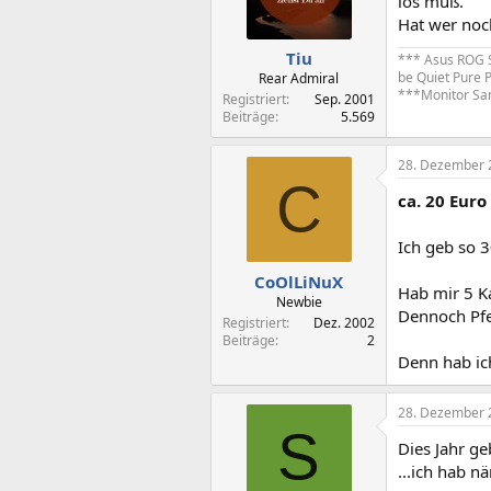
los muß.
Hat wer noc
Tiu
*** Asus ROG S
be Quiet Pure 
Rear Admiral
***Monitor S
Registriert
Sep. 2001
Beiträge
5.569
28. Dezember 
C
ca. 20 Euro
Ich geb so 3
CoOlLiNuX
Hab mir 5 K
Newbie
Dennoch Pfe
Registriert
Dez. 2002
Beiträge
2
Denn hab ic
28. Dezember 
S
Dies Jahr ge
...ich hab n