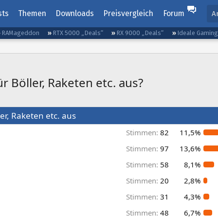
sts
Themen
Downloads
Preisvergleich
Forum
A
RAMageddon
RTX 5000 „Deals“
RX 9000 „Deals“
Ideale Gamin
ür Böller, Raketen etc. aus?
ler, Raketen etc. aus
Stimmen:
82
11,5%
Stimmen:
97
13,6%
Stimmen:
58
8,1%
Stimmen:
20
2,8%
Stimmen:
31
4,3%
Stimmen:
48
6,7%