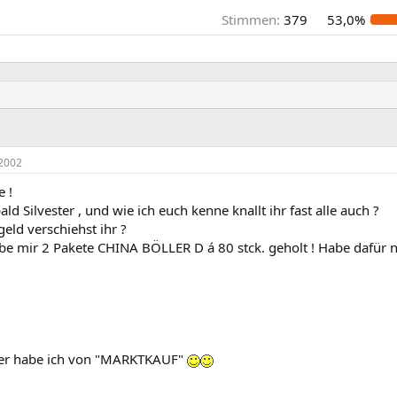
Stimmen:
379
53,0%
2002
 !
ald Silvester , und wie ich euch kenne knallt ihr fast alle auch ?
geld verschiehst ihr ?
habe mir 2 Pakete CHINA BÖLLER D á 80 stck. geholt ! Habe dafür 
ler habe ich von "MARKTKAUF"