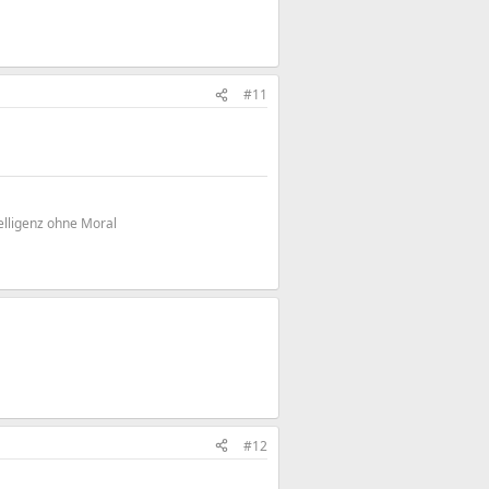
#11
elligenz ohne Moral
#12