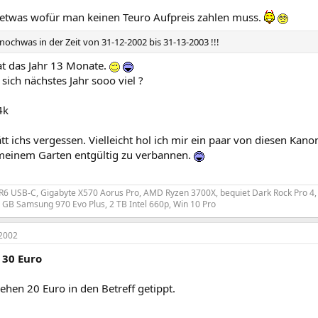
etwas wofür man keinen Teuro Aufpreis zahlen muss.
 nochwas in der Zeit von 31-12-2002 bis 31-13-2003 !!!
at das Jahr 13 Monate.
sich nächstes Jahr sooo viel ?
4k
hätt ichs vergessen. Vielleicht hol ich mir ein paar von diesen Ka
einem Garten entgültig zu verbannen.
 R6 USB-C, Gigabyte X570 Aorus Pro, AMD Ryzen 3700X, bequiet Dark Rock Pro 4
GB Samsung 970 Evo Plus, 2 TB Intel 660p, Win 10 Pro
2002
 30 Euro
hen 20 Euro in den Betreff getippt.