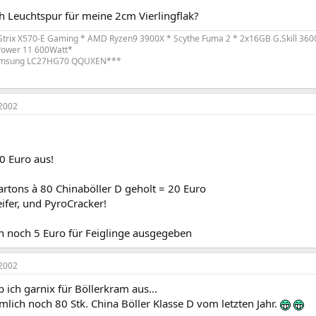
h Leuchtspur für meine 2cm Vierlingflak?
trix X570-E Gaming * AMD Ryzen9 3900X * Scythe Fuma 2 * 2x16GB G.Skill 360
Power 11 600Watt*
amsung LC27HG70 QQUXEN***
2002
0 Euro aus!
artons à 80 Chinaböller D geholt = 20 Euro
ifer, und PyroCracker!
h noch 5 Euro für Feiglinge ausgegeben
2002
b ich garnix für Böllerkram aus...
ämlich noch 80 Stk. China Böller Klasse D vom letzten Jahr.