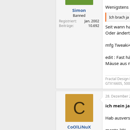
Wenigstens 
Simon
Banned
Ich brach ja
Registriert
Jan. 2002
Beiträge
10.692
Seit wann h
Oder ändert 
mfg Tweaki
edit : Fast 
Mäuse aus m
Fractal Design
GTX1660S, 500 
28. Dezember 
C
ich mein ja
Hab ausverse
CoOlLiNuX
mente 30!