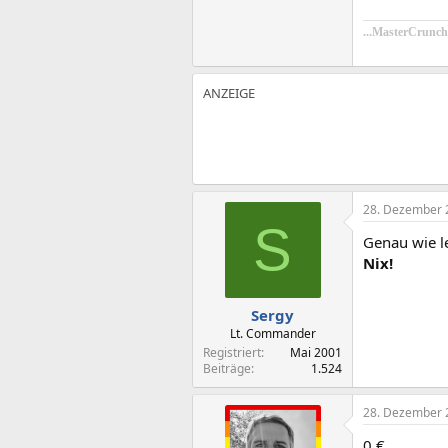
...MasterCrunche
28. Dezember 
S
Genau wie le
Nix!
Sergy
Lt. Commander
Registriert
Mai 2001
Beiträge
1.524
28. Dezember 
0 €.