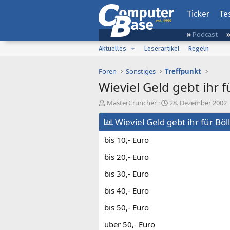
Ticker
Te
Podcast
Aktuelles
Leserartikel
Regeln
Foren
Sonstiges
Treffpunkt
Wieviel Geld gebt ihr f
E
E
MasterCruncher
28. Dezember 2002
r
r
s
Wieviel Geld gebt ihr für Böl
s
t
t
bis 10,- Euro
e
e
l
l
bis 20,- Euro
l
l
e
t
bis 30,- Euro
r
a
m
bis 40,- Euro
bis 50,- Euro
über 50,- Euro