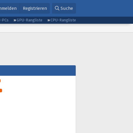
nmelden
Registrieren
Suche
g-PCs
GPU-Rangliste
CPU-Rangliste