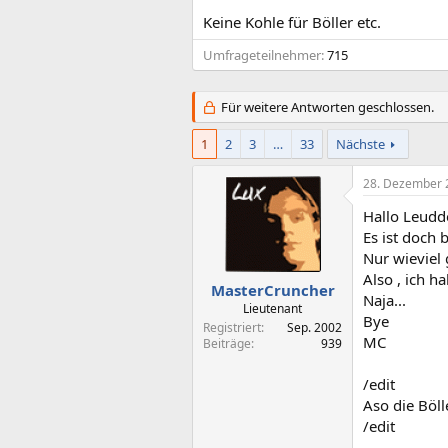
Keine Kohle für Böller etc.
Umfrageteilnehmer
715
Für weitere Antworten geschlossen.
1
2
3
…
33
Nächste
28. Dezember 
Hallo Leudde
Es ist doch b
Nur wieviel 
Also , ich 
MasterCruncher
Naja...
Lieutenant
Bye
Registriert
Sep. 2002
MC
Beiträge
939
/edit
Aso die Böl
/edit