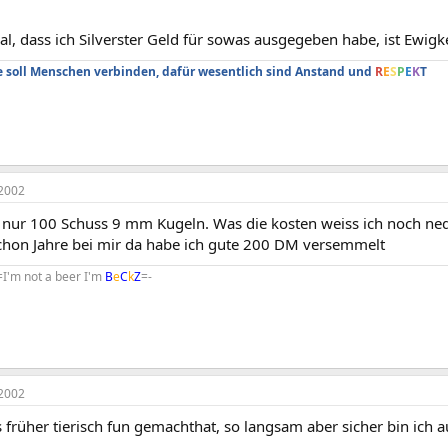
al, dass ich Silverster Geld für sowas ausgegeben habe, ist Ewigke
soll Menschen verbinden, dafür wesentlich sind Anstand und
R
E
S
P
E
K
T
2002
r nur 100 Schuss 9 mm Kugeln. Was die kosten weiss ich noch ned
chon Jahre bei mir da habe ich gute 200 DM versemmelt
=I'm not a beer I'm
B
e
C
k
Z
=-
2002
früher tierisch fun gemachthat, so langsam aber sicher bin ich au