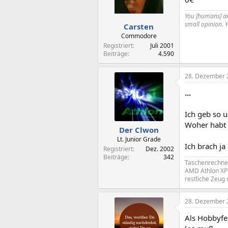
You [humans] are
small opinion. 
Carsten
Commodore
Registriert
Juli 2001
Beiträge
4.590
28. Dezember 
...
Ich geb so 
Woher habt i
Der Clwon
Lt. Junior Grade
Ich brach ja
Registriert
Dez. 2002
Beiträge
342
Taschenrechne
AMD Athlon XP 
restliche Zeug 
28. Dezember 
Als Hobbyfe