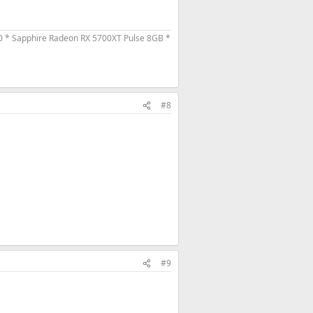
0 * Sapphire Radeon RX 5700XT Pulse 8GB *
#8
#9