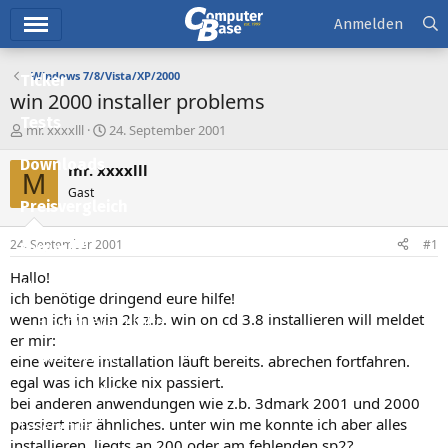
Hauptmenü
Anmelden
Windows 7/8/Vista/XP/2000
Ticker
win 2000 installer problems
Tests
E
E
mr. xxxxlll
24. September 2001
r
r
Downloads
s
s
mr. xxxxlll
M
t
t
Gast
e
e
Preisvergleich
l
l
l
l
24. September 2001
#1
Forum
e
t
r
a
Hallo!
Aktuelles
m
ich benötige dringend eure hilfe!
wenn ich in win 2k z.b. win on cd 3.8 installieren will meldet
Empfohlene Inhalte
er mir:
Neue Beiträge
eine weitere installation läuft bereits. abrechen fortfahren.
egal was ich klicke nix passiert.
Neueste Aktivitäten
bei anderen anwendungen wie z.b. 3dmark 2001 und 2000
passiert mir ähnliches. unter win me konnte ich aber alles
Leserartikel
installieren. liegts an 200 oder am fehlenden sp2?