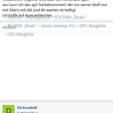
Regeln
wo kann ich das sp2 herbekommen? der ms server läuft nur
mit 5kb/s mit dsl und 8h warten ist heftig!
ich hoffe auf eure antworten.
Podcast
RAMageddon
RTX 5000 „Deals“
RX 9000 „Deals“
Ideale Gaming-PCs
GPU-Rangliste
CPU-Rangliste
DirkvadeR
D