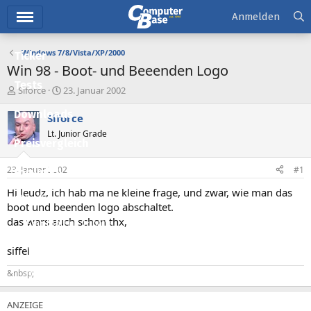
Hauptmenü
Anmelden
Windows 7/8/Vista/XP/2000
Ticker
Win 98 - Boot- und Beeenden Logo
Tests
E
E
Siforce
23. Januar 2002
r
r
Downloads
s
s
Siforce
t
t
Lt. Junior Grade
e
e
Preisvergleich
l
l
l
l
23. Januar 2002
#1
Forum
e
t
r
a
Hi leudz, ich hab ma ne kleine frage, und zwar, wie man das
Aktuelles
m
boot und beenden logo abschaltet.
das wars auch schon thx,
Empfohlene Inhalte
Neue Beiträge
siffel
Neueste Aktivitäten
&nbsp;
Leserartikel