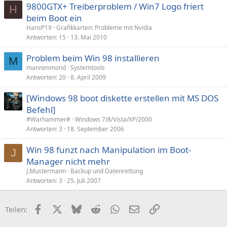
9800GTX+ Treiberproblem / Win7 Logo friert
H
beim Boot ein
HansP19
Grafikkarten: Probleme mit Nvidia
Antworten
15
13. Mai 2010
Problem beim Win 98 installieren
M
mannimmond
Systemtools
Antworten
20
8. April 2009
[Windows 98 boot diskette erstellen mit MS DOS
Befehl]
#Warhammer#
Windows 7/8/Vista/XP/2000
Antworten
3
18. September 2006
Win 98 funzt nach Manipulation im Boot-
J
Manager nicht mehr
J.Mustermann
Backup und Datenrettung
Antworten
3
25. Juli 2007
Facebook
X (Twitter)
Bluesky
Reddit
WhatsApp
E-Mail
Link
Teilen: