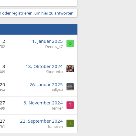
 oder registrieren, um hier zu antworten.
2
11. Januar 2025
D
782
Dennis_47
3
18. Oktober 2024
649
Skudrinka
20
26. Januar 2025
054
Bully49
27
6. November 2024
T
599
Terrier
27
22. September 2024
T
761
Tompsen