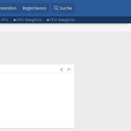
nmelden
Registrieren
Suche
g-PCs
GPU-Rangliste
CPU-Rangliste
#1