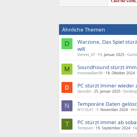
Close the world,
Ähnliche Themen
Warzone, Das Spiel stür
D
will
Dennis_47
11. Januar 2025
Gamin
Soundhound stürzt imm
M
moonwalker99
18. Oktober 2024
PC stürzt immer wieder 
danodin
25. Januar 2025
Deskto
Temporäre Daten gelösch
N
N1COL41
1. November 2024
Win
PC stürzt immer ab soba
T
Tompsen
19. September 2024
He