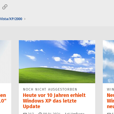
sApp
E-Mail
Link
Vista/XP/2000
NOCH NICHT AUSGESTORBEN
WI
ien
Heute vor 10 Jahren erhielt
Ne
.0“
Windows XP das letzte
Wi
Update
ne
Kommentare