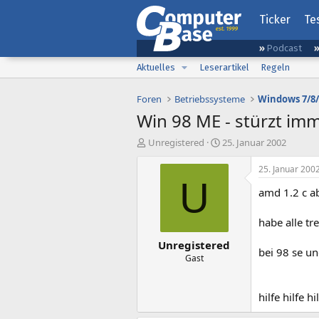
Ticker
Te
Podcast
Aktuelles
Leserartikel
Regeln
Foren
Betriebssysteme
Windows 7/8/
Win 98 ME - stürzt im
E
E
Unregistered
25. Januar 2002
r
r
s
s
25. Januar 200
t
t
U
amd 1.2 c ab
e
e
l
l
l
l
habe alle tr
e
t
Unregistered
r
a
bei 98 se un
m
Gast
hilfe hilfe hi