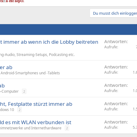
 tx
E
n eht nep
O.
Du musst dich einloggen
zt immer ab wenn ich die Lobby beitreten
Antworten
Aufrufe
g-Audio, Streaming-Setups, Podcasting etc.
er ab
Antworten
Aufrufe
1.
Android-Smartphones und -Tablets
ab
Antworten
Aufrufe
1.
p-Computer
2
t, Festplatte stürzt immer ab
Antworten
Aufrufe
1.
dows 10
2
ld es mit WLAN verbunden ist
Antworten
Aufrufe
5.
imnetzwerke und Internethardware
2