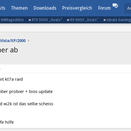
sts
Themen
Downloads
Preisvergleich
Forum
A
RAMageddon
RTX 5000 „Deals“
RX 9000 „Deals“
Ideale Gamin
Vista/XP/2000
mer ab
2
it kt7a raid
eiber probier + bios update
d w2k ist das selbe scheiss
lfe hilfe