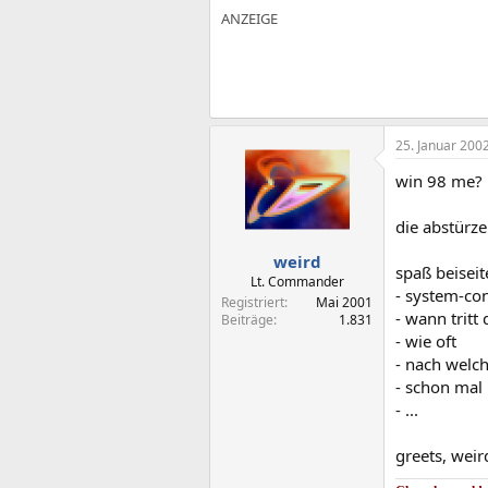
25. Januar 200
win 98 me? i
die abstürz
weird
spaß beiseit
Lt. Commander
- system-con
Registriert
Mai 2001
- wann tritt
Beiträge
1.831
- wie oft
- nach welch
- schon mal 
- ...
greets, weir