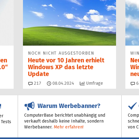
NOCH NICHT AUSGESTORBEN
WI
ien
Heute vor 10 Jahren erhielt
Ne
.0“
Windows XP das letzte
Wi
Update
ne
Kommentare
217
08.04.2024
Umfrage
6
Warum Werbebanner?
!
ComputerBase berichtet unabhängig und
Compu
er
verkauft deshalb keine Inhalte, sondern
schne
 Tests
Werbebanner.
Mehr erfahren!
von 