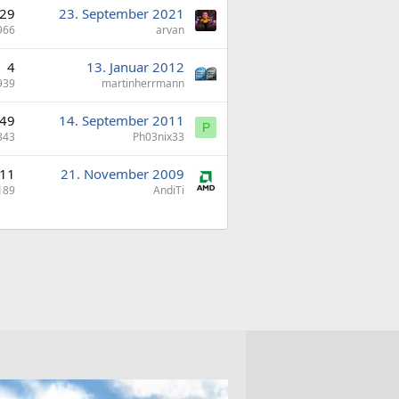
29
23. September 2021
966
arvan
4
13. Januar 2012
939
martinherrmann
49
14. September 2011
P
843
Ph03nix33
11
21. November 2009
189
AndiTi