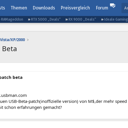
sts
Themen
Downloads
Preisvergleich
Forum
A
RAMageddon
RTX 5000 „Deals“
RX 9000 „Deals“
Ideale Gamin
Vista/XP/2000
 Beta
patch beta
w.usbman.com
uen USB-Beta-patch(inoffizielle version) von M$,der mehr speed 
it schon erfahrungen gemacht?