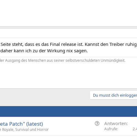
 Seite steht, dass es das Final release ist. Kannst den Treiber ruh
 daher kann ich zu der Wirkung nix sagen.
 der Ausgang des Menschen aus seiner selbstverschuldeten Unmündigkeit.
Du musst dich einloggen
F
ta Patch" (latest)
Antworten
r
Aufrufe
2.
e Royale, Survival und Horror
a