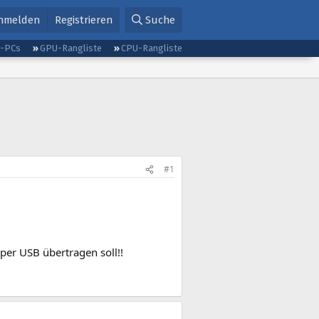
nmelden
Registrieren
Suche
g-PCs
GPU-Rangliste
CPU-Rangliste
#1
per USB übertragen soll!!