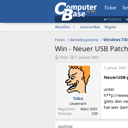
Ticker
Te
Podcast
Aktuelles
Leserartikel
Regeln
Foren
Betriebssysteme
Windows 7/8/
Win - Neuer USB Patch
E
E
Tobo
7. Januar 2002
r
r
s
s
7. Januar 2002
t
t
NeuerUSB-
e
e
l
l
l
l
unter
e
t
h**p://ww
Tobo
r
a
gibts den ne
m
Lieutenant
hat wer dam
Registriert
März 2001
Beiträge
539