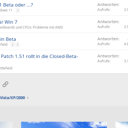
 Beta oder ...?
Antworten
g
Aufrufe
2.
dows 11
2
e
ür Win 7
Antworten
Aufrufe
2.
inboards und CPUs: Probleme mit AMD
 in Beta
Antworten
Aufrufe
4.
efield
2
3
 Patch 1.51 rollt in die Closed-Beta-
Antworten
Aufrufe
3.
ttlefield
sApp
E-Mail
Link
Vista/XP/2000