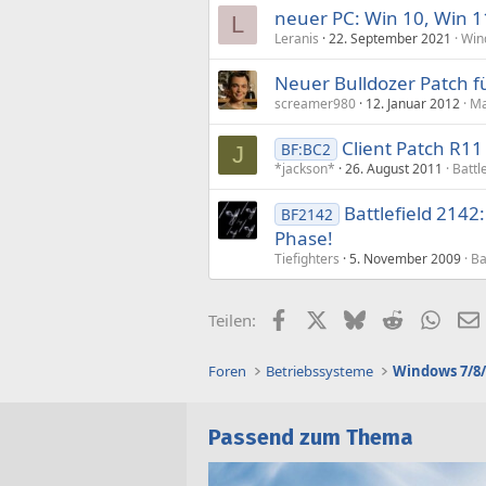
neuer PC: Win 10, Win 11
L
Leranis
22. September 2021
Win
Neuer Bulldozer Patch f
screamer980
12. Januar 2012
Ma
Client Patch R11
BF:BC2
J
*jackson*
26. August 2011
Battl
Battlefield 2142:
BF2142
Phase!
Tiefighters
5. November 2009
Ba
Facebook
X (Twitter)
Bluesky
Reddit
What
Teilen:
Foren
Betriebssysteme
Windows 7/8/
Passend zum Thema