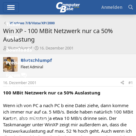
Hauptmenü
Anmelden
Windows 7/8/Vista/XP/2000
Ticker
Win XP - 100 MBit Netzwerk nur ca 50%
Tests
Auslastung
E
E
Blutschlumpf
16. Dezember 2001
Downloads
r
r
s
s
Blutschlumpf
Preisvergleich
t
t
Fleet Admiral
e
e
l
l
Forum
l
l
16. Dezember 2001
#1
e
t
Aktuelles
r
a
100 MBit Netzwerk nur ca 50% Auslastung
m
Empfohlene Inhalte
Wenn ich von PC a nach PC b eine Datei ziehe, dann komme
Neue Beiträge
ich immer nur auf ca. 5 MB/s. Beide haben natürlich 100 MBit
Karten, also müssten ja etwa 10 MB/s drinne sein. Der
Neueste Aktivitäten
Taskmanager unter WinXP zeigt mir außerdem an, dass die
Leserartikel
Netzwerkauslastung auf max. 52 % hoch geht. Auch wenn ich