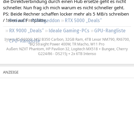
die Direktverbindung durch einen Hub ersetze geht es nicht
Regeln
schneller. Nun frag ich mich warum es nicht schneller geht.
PS: Beide Rechner schaffen locker mehr als 5 MB/s schreiben
/ lesen auf Festplatte.
Podcast
RAMageddon
RTX 5000 „Deals“
RX 9000 „Deals“
Ideale Gaming-PCs
GPU-Rangliste
Innen: R5-5600G, MSI B350 Carbon, 32GB Ram, 4TB Lexar NM790, RX6700,
CPU-Rangliste
BQ Straight Power 400W, TR Macho, W11 Pro
Außen: NZXT Phantom, HP Pavilion 32, Logitech MX518 + Bungee, Cherry
G224/86 - DS215j + 2x 6TB Intenso