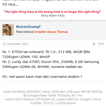
OS raus....
"The right thing done at the wrong time is no longer the right thing!"
-
Mary Baker Eddy
Blutschlumpf
Fleet Admiral
Ersteller dieses Themas
23. Dezember 2001
#10
Nr. 1: K7S5A lan onboard, Tb 1,4 , 512 MB, 46GB IBM
7200upm UDMA 100, WinXP
Nr. 2: Lucky star K7VAT, Duron 950, 256MB, 8 GB Samsung
5400upm UDMA 66, WinME, noname realtek lan
PS.: seit wann kann man den Username ändern ?
Innen: R5-5600G, MSI B350 Carbon, 32GB Ram, 4TB Lexar NM790, RX6700,
BQ Straight Power 400W, TR Macho, W11 Pro
Außen: NZXT Phantom, HP Pavilion 32, Logitech MX518 + Bungee, Cherry
G224/86 - DS215j + 2x 6TB Intenso