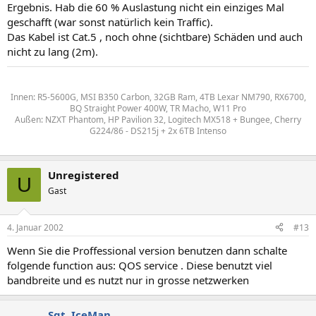
Ergebnis. Hab die 60 % Auslastung nicht ein einziges Mal
geschafft (war sonst natürlich kein Traffic).
Das Kabel ist Cat.5 , noch ohne (sichtbare) Schäden und auch
nicht zu lang (2m).
Innen: R5-5600G, MSI B350 Carbon, 32GB Ram, 4TB Lexar NM790, RX6700,
BQ Straight Power 400W, TR Macho, W11 Pro
Außen: NZXT Phantom, HP Pavilion 32, Logitech MX518 + Bungee, Cherry
G224/86 - DS215j + 2x 6TB Intenso
Unregistered
U
Gast
4. Januar 2002
#13
Wenn Sie die Proffessional version benutzen dann schalte
folgende function aus: QOS service . Diese benutzt viel
bandbreite und es nutzt nur in grosse netzwerken
Sgt. IceMan