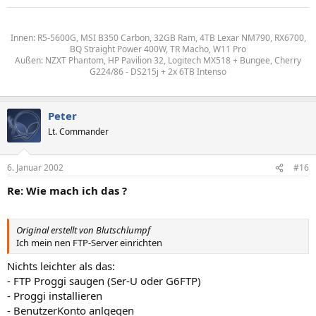
Innen: R5-5600G, MSI B350 Carbon, 32GB Ram, 4TB Lexar NM790, RX6700,
BQ Straight Power 400W, TR Macho, W11 Pro
Außen: NZXT Phantom, HP Pavilion 32, Logitech MX518 + Bungee, Cherry
G224/86 - DS215j + 2x 6TB Intenso
Peter
Lt. Commander
6. Januar 2002
#16
Re: Wie mach ich das ?
Original erstellt von Blutschlumpf
Ich mein nen FTP-Server einrichten
Nichts leichter als das:
- FTP Proggi saugen (Ser-U oder G6FTP)
- Proggi installieren
- BenutzerKonto anlgegen