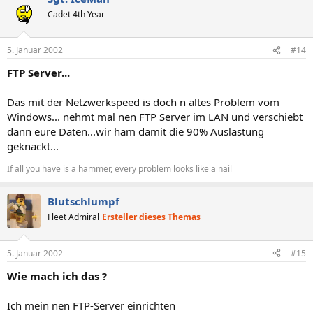
Cadet 4th Year
5. Januar 2002
#14
FTP Server...
Das mit der Netzwerkspeed is doch n altes Problem vom
Windows... nehmt mal nen FTP Server im LAN und verschiebt
dann eure Daten...wir ham damit die 90% Auslastung
geknackt...
If all you have is a hammer, every problem looks like a nail
Blutschlumpf
Fleet Admiral
Ersteller dieses Themas
5. Januar 2002
#15
Wie mach ich das ?
Ich mein nen FTP-Server einrichten