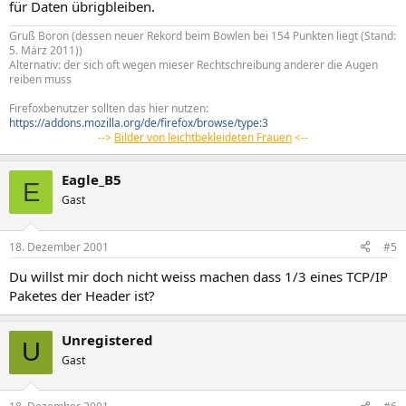
für Daten übrigbleiben.
Gruß Boron (dessen neuer Rekord beim Bowlen bei 154 Punkten liegt (Stand:
5. März 2011))
Alternativ: der sich oft wegen mieser Rechtschreibung anderer die Augen
reiben muss
Firefoxbenutzer sollten das hier nutzen:
https://addons.mozilla.org/de/firefox/browse/type:3
-->
Bilder von leichtbekleideten Frauen
<--
Eagle_B5
E
Gast
18. Dezember 2001
#5
Du willst mir doch nicht weiss machen dass 1/3 eines TCP/IP
Paketes der Header ist?
Unregistered
U
Gast