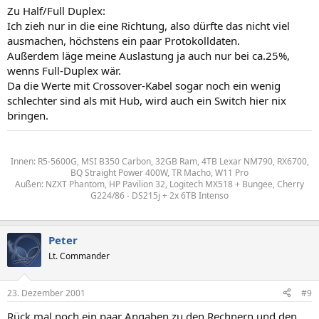
Zu Half/Full Duplex:
Ich zieh nur in die eine Richtung, also dürfte das nicht viel
ausmachen, höchstens ein paar Protokolldaten.
Außerdem läge meine Auslastung ja auch nur bei ca.25%,
wenns Full-Duplex wär.
Da die Werte mit Crossover-Kabel sogar noch ein wenig
schlechter sind als mit Hub, wird auch ein Switch hier nix
bringen.
Innen: R5-5600G, MSI B350 Carbon, 32GB Ram, 4TB Lexar NM790, RX6700,
BQ Straight Power 400W, TR Macho, W11 Pro
Außen: NZXT Phantom, HP Pavilion 32, Logitech MX518 + Bungee, Cherry
G224/86 - DS215j + 2x 6TB Intenso
Peter
Lt. Commander
23. Dezember 2001
#9
Rück mal noch ein paar Angaben zu den Rechnern und den