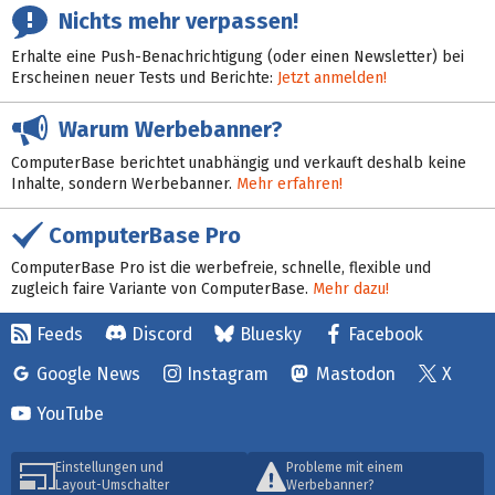
Nichts mehr verpassen!
Erhalte eine Push-Benachrichtigung (oder einen Newsletter) bei
Erscheinen neuer Tests und Berichte:
Jetzt anmelden!
Warum Werbebanner?
ComputerBase berichtet unabhängig und verkauft deshalb keine
Inhalte, sondern Werbebanner.
Mehr erfahren!
ComputerBase Pro
ComputerBase Pro ist die werbefreie, schnelle, flexible und
zugleich faire Variante von ComputerBase.
Mehr dazu!
Feeds
Discord
Bluesky
Facebook
Google News
Instagram
Mastodon
X
YouTube
Einstellungen und
Probleme mit einem
Layout-Umschalter
Werbebanner?