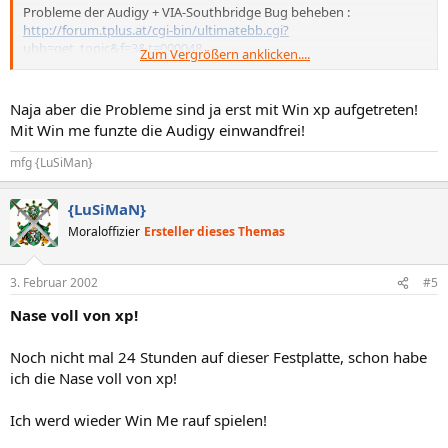
Probleme der Audigy + VIA-Southbridge Bug beheben :
http://forum.tplus.at/cgi-bin/ultimatebb.cgi?
ubb=get_topic&f=3&t=000048
Zum Vergrößern anklicken....
sonstige BIOS-Einstellungen und andere Tips zum stabilen Audigy-
Betrieb :
Naja aber die Probleme sind ja erst mit Win xp aufgetreten!
http://forum.tplus.at/cgi-bin/ultimatebb.cgi?
Mit Win me funzte die Audigy einwandfrei!
ubb=get_topic&f=3&t=000057
(Siehe dortigen Thread ganz unten)
mfg {LuSiMan}
{LuSiMaN}
Moraloffizier
Ersteller dieses Themas
3. Februar 2002
#5
Nase voll von xp!
Noch nicht mal 24 Stunden auf dieser Festplatte, schon habe
ich die Nase voll von xp!
Ich werd wieder Win Me rauf spielen!