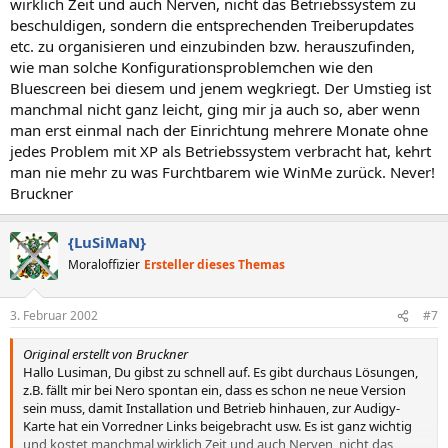
wirklich Zeit und auch Nerven, nicht das Betriebssystem zu
beschuldigen, sondern die entsprechenden Treiberupdates
etc. zu organisieren und einzubinden bzw. herauszufinden,
wie man solche Konfigurationsproblemchen wie den
Bluescreen bei diesem und jenem wegkriegt. Der Umstieg ist
manchmal nicht ganz leicht, ging mir ja auch so, aber wenn
man erst einmal nach der Einrichtung mehrere Monate ohne
jedes Problem mit XP als Betriebssystem verbracht hat, kehrt
man nie mehr zu was Furchtbarem wie WinMe zurück. Never!
Bruckner
{LuSiMaN}
Moraloffizier
Ersteller dieses Themas
3. Februar 2002
#7
Original erstellt von Bruckner
Hallo Lusiman, Du gibst zu schnell auf. Es gibt durchaus Lösungen,
z.B. fällt mir bei Nero spontan ein, dass es schon ne neue Version
sein muss, damit Installation und Betrieb hinhauen, zur Audigy-
Karte hat ein Vorredner Links beigebracht usw. Es ist ganz wichtig
und kostet manchmal wirklich Zeit und auch Nerven, nicht das