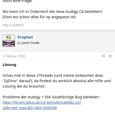
Noch eine Frage:
Wo kann ich in Österreich die neue Audigy Cd bestellen?
(Dort wo schon alles für xp angepasst ist)
mfg {LuSiMan}
Prophet
Lt. Junior Grade
3. Februar 2002
#3
Lösung
Schau mal in diese 2Threads (und meine Antworten álias
"DjDino" darauf), da findest du wirklich absolut alle Hilfe und
Lösung die du brauchst :
Probleme der Audigy + VIA-Southbridge Bug beheben :
http://forum.tplus.at/cgi-bin/ultimatebb.cgi?
ubb=get_topic&f=3&t=000048