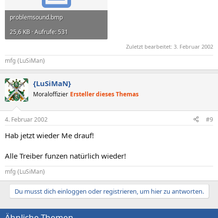
problemsound.bmp
25,6 KB · Aufrufe: 531
Zuletzt bearbeitet:
3. Februar 2002
mfg {LuSiMan}
{LuSiMaN}
Moraloffizier
Ersteller dieses Themas
4. Februar 2002
#9
Hab jetzt wieder Me drauf!
Alle Treiber funzen natürlich wieder!
mfg {LuSiMan}
Du musst dich einloggen oder registrieren, um hier zu antworten.
Ähnliche Themen