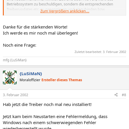
Betriebssystem zu beschuldigen, sondern die entsprechenden
Treiberupdates etc. zu organisieren und einzubinden bzw.
Zum Vergrößern anklicken....
herauszufinden, wie man solche Konfigurationsproblemchen wie
den Bluescreen bei diesem und jenem wegkriegt. Der Umstieg ist
manchmal nicht ganz leicht, ging mir ja auch so, aber wenn man
Danke für die stärkenden Worte!
erst einmal nach der Einrichtung mehrere Monate ohne jedes
Ich werde es mir noch mal überlegen!
Problem mit XP als Betriebssystem verbracht hat, kehrt man nie
mehr zu was Furchtbarem wie WinMe zurück. Never! Bruckner
Noch eine Frage:
Zuletzt bearbeitet:
3. Februar 2002
mfg {LuSiMan}
{LuSiMaN}
Moraloffizier
Ersteller dieses Themas
3. Februar 2002
#8
Hab jetzt die Treiber noch mal neu installiert!
Jetzt kam beim Neustarten eine Fehlermeldung, dass
Windows nach einem schwerwiegenden Fehler
wiederhergestellt wurde.