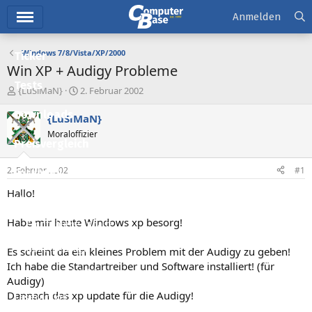
Hauptmenü
Anmelden
Windows 7/8/Vista/XP/2000
Ticker
Win XP + Audigy Probleme
Tests
E
E
{LuSiMaN}
2. Februar 2002
r
r
Downloads
s
s
{LuSiMaN}
t
t
Moraloffizier
e
e
Preisvergleich
l
l
l
l
2. Februar 2002
#1
Forum
e
t
r
a
Hallo!
Aktuelles
m
Habe mir heute Windows xp besorg!
Empfohlene Inhalte
Neue Beiträge
Es scheint da ein kleines Problem mit der Audigy zu geben!
Ich habe die Standartreiber und Software installiert! (für
Neueste Aktivitäten
Audigy)
Dannach das xp update für die Audigy!
Leserartikel