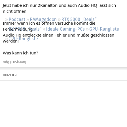
Regeln
Jetzt habe ich nur 2Kanalton und auch Audio HQ lässt sich
nicht öffnen!
Podcast
RAMageddon
RTX 5000 „Deals“
Immer wenn ich es öffnen versuche kommt die
Fehlermeldung:
RX 9000 „Deals“
Ideale Gaming-PCs
GPU-Rangliste
Audio Hq entdeckte einen Fehler und mußte geschlossen
CPU-Rangliste
werden!
Was kann ich tun?
mfg {LuSiMan}