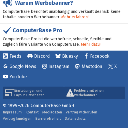
Warum Werbebanner?
ComputerBase berichtet unabhängig und verkauft deshalb keine
Inhalte, sondern Werbebanner.
Mehr erfahren!
ComputerBase Pro
ComputerBase Pro ist die werbefreie, schnelle, flexible und
zugleich faire Variante von ComputerBase.
Mehr dazu!
Feeds
Discord
Bluesky
Facebook
Google News
Instagram
Mastodon
X
YouTube
Einstellungen und
Probleme mit einem
Layout-Umschalter
Werbebanner?
© 1999–2026 ComputerBase GmbH
Impressum
Kontakt
Mediadaten
Vertrag widerrufen
Vertrag kündigen
Barrierefreiheit
Datenschutz