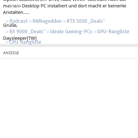
Regeln
meinem Desktop PC installiert und dort macht er keinerlei
Anstalten.....
Podcast
RAMageddon
RTX 5000 „Deals“
Grüße,
RX 9000 „Deals“
Ideale Gaming-PCs
GPU-Rangliste
Daysleeper[TW]
CPU-Rangliste