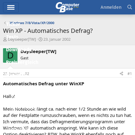
Hauptmenü
Anmelden
Windows 7/8/Vista/XP/2000
Ticker
Win XP - Automatisches Defrag?
Tests
E
E
Daysleeper[TW]
23. Januar 2002
r
r
Downloads
s
s
Daysleeper[TW]
D
t
t
Gast
e
e
Preisvergleich
l
l
l
l
23. Januar 2002
#1
Forum
e
t
r
a
Automatisches Defrag unter WinXP
Aktuelles
m
Hallo!
Empfohlene Inhalte
Neue Beiträge
Mein Notebook fängt ca. nach einer 1/2 Stunde an wie wild
auf der Festplatte rumzuschrauben, wenn es nichts zu tun hat.
Neueste Aktivitäten
Ich vermute, dass das Defragmentierungsprogramm unter
Windows XP automatisch anspringt. Wie kann ich diese
Leserartikel
Option deaktivieren? BTW, habe WinXP ebenfalls noch auf