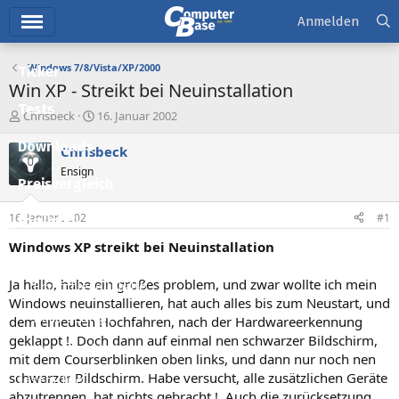
Hauptmenü
Anmelden
Windows 7/8/Vista/XP/2000
Ticker
Win XP - Streikt bei Neuinstallation
Tests
E
E
Chrisbeck
16. Januar 2002
r
r
Downloads
s
s
Chrisbeck
t
t
Ensign
e
e
Preisvergleich
l
l
l
l
16. Januar 2002
#1
Forum
e
t
r
a
Windows XP streikt bei Neuinstallation
Aktuelles
m
Ja hallo, habe ein großes problem, und zwar wollte ich mein
Empfohlene Inhalte
Windows neuinstallieren, hat auch alles bis zum Neustart, und
Neue Beiträge
dem erneuten Hochfahren, nach der Hardwareerkennung
geklappt !. Doch dann auf einmal nen schwarzer Bildschirm,
Neueste Aktivitäten
mit dem Courserblinken oben links, und dann nur noch nen
schwarzer Bildschirm. Habe versucht, alle zusätzlichen Geräte
Leserartikel
abzutrennen, hat nichts gebracht !. Auch die zurücksetzung