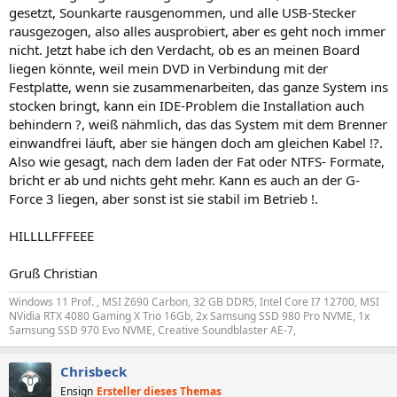
gesetzt, Sounkarte rausgenommen, und alle USB-Stecker
rausgezogen, also alles ausprobiert, aber es geht noch immer
nicht. Jetzt habe ich den Verdacht, ob es an meinen Board
liegen könnte, weil mein DVD in Verbindung mit der
Festplatte, wenn sie zusammenarbeiten, das ganze System ins
stocken bringt, kann ein IDE-Problem die Installation auch
behindern ?, weiß nähmlich, das das System mit dem Brenner
einwandfrei läuft, aber sie hängen doch am gleichen Kabel !?.
Also wie gesagt, nach dem laden der Fat oder NTFS- Formate,
bricht er ab und nichts geht mehr. Kann es auch an der G-
Force 3 liegen, aber sonst ist sie stabil im Betrieb !.
HILLLLFFFEEE
Gruß Christian
Windows 11 Prof. , MSI Z690 Carbon, 32 GB DDR5, Intel Core I7 12700, MSI
NVidia RTX 4080 Gaming X Trio 16Gb, 2x Samsung SSD 980 Pro NVME, 1x
Samsung SSD 970 Evo NVME, Creative Soundblaster AE-7,
Chrisbeck
Ensign
Ersteller dieses Themas