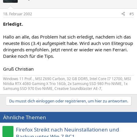
18. Februar 2002
#5
Erledigt.
Hallo an alle, das Problem hat sich erledigt, nachdem ich das
neueste Bios (3.4) aufgespielt habe. Wird auch von Elitegroup
dringends empfohlen. Jetzt rennt er wieder wie nen Ferrari.
Danke noch für die Tips.
Gruß Christian
Windows 11 Prof. , MSI Z690 Carbon, 32 GB DDR5, Intel Core I7 12700, MSI
NVidia RTX 4080 Gaming X Trio 16Gb, 2x Samsung SSD 980 Pro NVME, 1x
Samsung SSD 970 Evo NVME, Creative Soundblaster AE-7,
Du musst dich einloggen oder registrieren, um hier zu antworten.
Ähnliche Themen
Firefox Streikt nach Neuinstallationen und
Backup unter Win 7 RC1