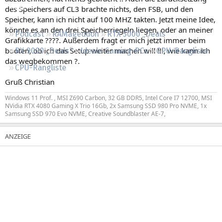
Regeln
des Speichers auf CL3 brachte nichts, den FSB, und den
Speicher, kann ich nicht auf 100 MHZ takten. Jetzt meine Idee,
könnte es an den drei Speicherriegeln liegen, oder an meiner
Podcast
RAMageddon
RTX 5000 „Deals“
Grafikkarte ????. Außerdem fragt er mich jetzt immer beim
booten, ob ich das Setup weiter machen will !!!, wie kann ich
RX 9000 „Deals“
Ideale Gaming-PCs
GPU-Rangliste
das wegbekommen ?.
CPU-Rangliste
Gruß Christian
Windows 11 Prof. , MSI Z690 Carbon, 32 GB DDR5, Intel Core I7 12700, MSI
NVidia RTX 4080 Gaming X Trio 16Gb, 2x Samsung SSD 980 Pro NVME, 1x
Samsung SSD 970 Evo NVME, Creative Soundblaster AE-7,