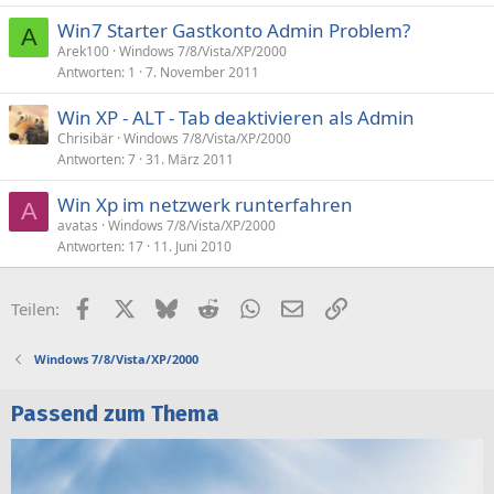
Win7 Starter Gastkonto Admin Problem?
A
Arek100
Windows 7/8/Vista/XP/2000
Antworten
1
7. November 2011
Win XP - ALT - Tab deaktivieren als Admin
Chrisibär
Windows 7/8/Vista/XP/2000
Antworten
7
31. März 2011
Win Xp im netzwerk runterfahren
A
avatas
Windows 7/8/Vista/XP/2000
Antworten
17
11. Juni 2010
Facebook
X (Twitter)
Bluesky
Reddit
WhatsApp
E-Mail
Link
Teilen:
Windows 7/8/Vista/XP/2000
Passend zum Thema