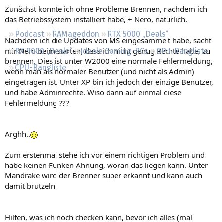
Regeln
Zunächst konnte ich ohne Probleme Brennen, nachdem ich
das Betriebssystem installiert habe, + Nero, natürlich.
Podcast
RAMageddon
RTX 5000 „Deals“
Nachdem ich die Updates von MS eingesammelt habe, sacht
mir Nero beim starten, dass ich nicht genug Rechte habe, zu
RX 9000 „Deals“
Ideale Gaming-PCs
GPU-Rangliste
brennen. Dies ist unter W2000 eine normale Fehlermeldung,
CPU-Rangliste
wenn man als normaler Benutzer (und nicht als Admin)
eingetragen ist. Unter XP bin ich jedoch der einzige Benutzer,
und habe Adminrechte. Wiso dann auf einmal diese
Fehlermeldung ???
Arghh..
Zum erstenmal stehe ich vor einem richtigen Problem und
habe keinen Funken Ahnung, woran das liegen kann. Unter
Mandrake wird der Brenner super erkannt und kann auch
damit brutzeln.
Hilfen, was ich noch checken kann, bevor ich alles (mal