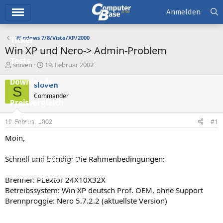
Hauptmenü
Anmelden
Windows 7/8/Vista/XP/2000
Ticker
Win XP und Nero-> Admin-Problem
Tests
E
E
sloven
19. Februar 2002
r
r
Downloads
s
s
sloven
S
t
t
Commander
e
e
Preisvergleich
l
l
l
l
19. Februar 2002
#1
Forum
e
t
r
a
Moin,
Aktuelles
m
Schnell und bündig: Die Rahmenbedingungen:
Empfohlene Inhalte
Neue Beiträge
Brenner: PLextor 24X10X32X
Betreibssystem: Win XP deutsch Prof. OEM, ohne Support
Neueste Aktivitäten
Brennproggie: Nero 5.7.2.2 (aktuellste Version)
Leserartikel