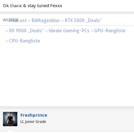
Regeln
Ok thanx & stay tuned Fexxx
Podcast
RAMageddon
RTX 5000 „Deals“
RX 9000 „Deals“
Ideale Gaming-PCs
GPU-Rangliste
CPU-Rangliste
Freshprince
Lt. Junior Grade