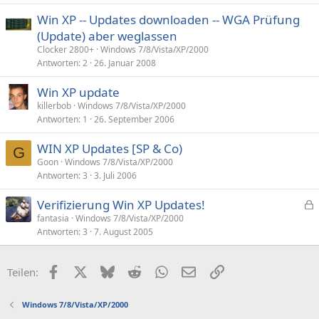
Win XP -- Updates downloaden -- WGA Prüfung
(Update) aber weglassen
Clocker 2800+
Windows 7/8/Vista/XP/2000
Antworten
2
26. Januar 2008
Win XP update
killerbob
Windows 7/8/Vista/XP/2000
Antworten
1
26. September 2006
WIN XP Updates [SP & Co)
G
Goon
Windows 7/8/Vista/XP/2000
Antworten
3
3. Juli 2006
Verifizierung Win XP Updates!
e
fantasia
Windows 7/8/Vista/XP/2000
Antworten
3
7. August 2005
s
p
e
Facebook
X (Twitter)
Bluesky
Reddit
WhatsApp
E-Mail
Link
Teilen:
r
r
Windows 7/8/Vista/XP/2000
t