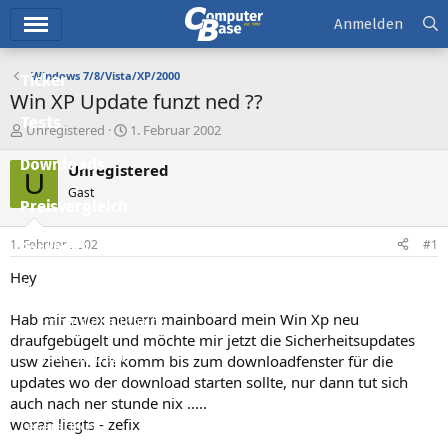
Hauptmenü
Anmelden
Windows 7/8/Vista/XP/2000
Ticker
Win XP Update funzt ned ??
Tests
E
E
Unregistered
1. Februar 2002
r
r
Downloads
s
s
Unregistered
U
t
t
Gast
e
e
Preisvergleich
l
l
l
l
1. Februar 2002
#1
Forum
e
t
r
a
Hey
Aktuelles
m
Hab mir zwex neuem mainboard mein Win Xp neu
Empfohlene Inhalte
draufgebügelt und möchte mir jetzt die Sicherheitsupdates
Neue Beiträge
usw ziehen. Ich komm bis zum downloadfenster für die
updates wo der download starten sollte, nur dann tut sich
Neueste Aktivitäten
auch nach ner stunde nix .....
woran liegts - zefix
Leserartikel