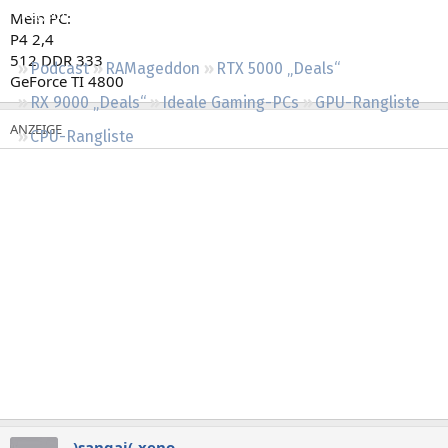
Regeln
Mein PC:
P4 2,4
512 DDR 333
Podcast
RAMageddon
RTX 5000 „Deals“
GeForce TI 4800
RX 9000 „Deals“
Ideale Gaming-PCs
GPU-Rangliste
CPU-Rangliste
-)sangai(-xeno