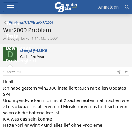
Hauptmenü
Anmelden
Windows 7/8/Vista/XP/2000
Ticker
Win2000 Problem
Tests
E
E
DeeJay-Luke
1. März 2004
r
r
Downloads
s
s
DeeJay-Luke
D
t
t
Cadet 3rd Year
e
e
Preisvergleich
l
l
l
l
1. März 2004
#1
Forum
e
t
r
a
Hi all
Aktuelles
m
Ich habe gestern Win2000 installiert (auch mit allen Updates
SP4)
Empfohlene Inhalte
Und irgendwie kann ich nicht 2 sachen aufeinmal machen wie
Neue Beiträge
z.b. Software installieren und Musik hören das hört sich denn
so an ob die batterie leer ist!
Neueste Aktivitäten
K.A was das sein könnte
Hatte vorher WinXP und alles lief ohne Probleme
Leserartikel