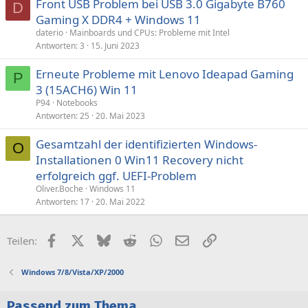
Front USB Problem bei USB 3.0 Gigabyte B760
D
Gaming X DDR4 + Windows 11
daterio
Mainboards und CPUs: Probleme mit Intel
Antworten
3
15. Juni 2023
Erneute Probleme mit Lenovo Ideapad Gaming
P
3 (15ACH6) Win 11
P94
Notebooks
Antworten
25
20. Mai 2023
Gesamtzahl der identifizierten Windows-
O
Installationen 0 Win11 Recovery nicht
erfolgreich ggf. UEFI-Problem
Oliver.Boche
Windows 11
Antworten
17
20. Mai 2022
Facebook
X (Twitter)
Bluesky
Reddit
WhatsApp
E-Mail
Link
Teilen:
Windows 7/8/Vista/XP/2000
Passend zum Thema