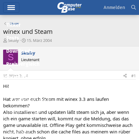
Hauptmenü
Anmelden
Linux
Ticker
winex und Steam
Tests
E
E
Skully
15. März 2004
r
r
Downloads
s
s
Skully
S
t
t
Lieutenant
e
e
Preisvergleich
l
l
l
l
15. März 2004
#1
Forum
e
t
r
a
Hi!
Aktuelles
m
Hat wer von euch Steam mit winex 3.3 ans laufen
Empfohlene Inhalte
bekommen?
Neue Beiträge
Also installieren und updaten läßt steam sich ja, aber wenn
ich ein game starten will, kommt nur die Meldung, das das
Neueste Aktivitäten
game unavailable ist. Offline Play geht kommischweise auch
nicht, hab auch schon die cache files aus meinem win rüber
Leserartikel
kopiert. ohne erfolg.