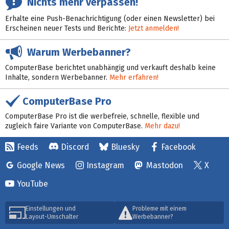
Nichts mehr verpassen!
Erhalte eine Push-Benachrichtigung (oder einen Newsletter) bei
Erscheinen neuer Tests und Berichte:
Jetzt anmelden!
Warum Werbebanner?
ComputerBase berichtet unabhängig und verkauft deshalb keine
Inhalte, sondern Werbebanner.
Mehr erfahren!
ComputerBase Pro
ComputerBase Pro ist die werbefreie, schnelle, flexible und
zugleich faire Variante von ComputerBase.
Mehr dazu!
Feeds
Discord
Bluesky
Facebook
Google News
Instagram
Mastodon
X
YouTube
Einstellungen und
Probleme mit einem
Layout-Umschalter
Werbebanner?