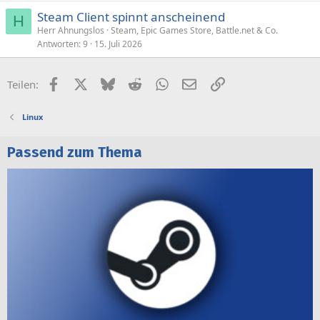
Steam Client spinnt anscheinend
H
Herr Ahnungslos
Steam, Epic Games Store, Battle.net & Co.
Antworten
9
15. Juli 2026
Facebook
X (Twitter)
Bluesky
Reddit
WhatsApp
E-Mail
Link
Teilen:
Linux
Passend zum Thema