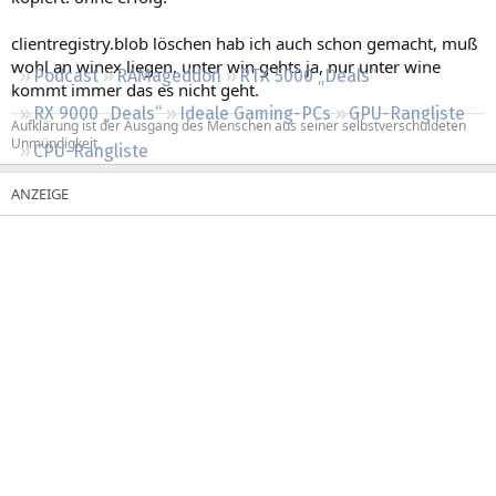
Regeln
clientregistry.blob löschen hab ich auch schon gemacht, muß
wohl an winex liegen, unter win gehts ja, nur unter wine
Podcast
RAMageddon
RTX 5000 „Deals“
kommt immer das es nicht geht.
RX 9000 „Deals“
Ideale Gaming-PCs
GPU-Rangliste
Aufklärung ist der Ausgang des Menschen aus seiner selbstverschuldeten
Unmündigkeit.
CPU-Rangliste