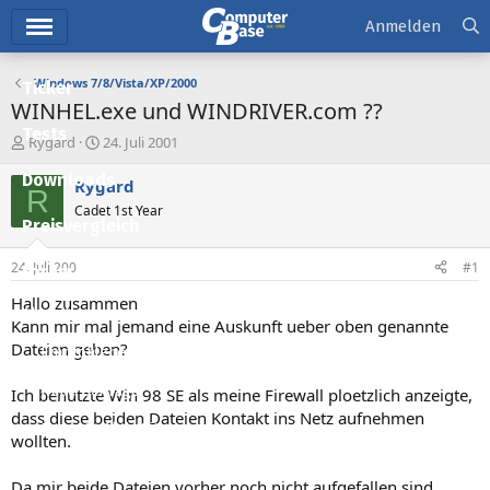
Hauptmenü
Anmelden
Windows 7/8/Vista/XP/2000
Ticker
WINHEL.exe und WINDRIVER.com ??
Tests
E
E
Rygard
24. Juli 2001
r
r
Downloads
s
s
Rygard
R
t
t
Cadet 1st Year
e
e
Preisvergleich
l
l
l
l
24. Juli 2001
#1
Forum
e
t
r
a
Hallo zusammen
Aktuelles
m
Kann mir mal jemand eine Auskunft ueber oben genannte
Dateien geben?
Empfohlene Inhalte
Neue Beiträge
Ich benutzte Win 98 SE als meine Firewall ploetzlich anzeigte,
dass diese beiden Dateien Kontakt ins Netz aufnehmen
Neueste Aktivitäten
wollten.
Leserartikel
Da mir beide Dateien vorher noch nicht aufgefallen sind