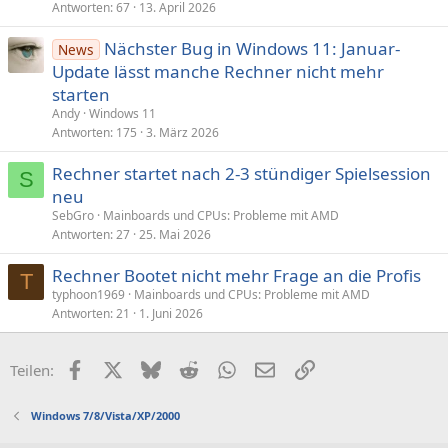
Antworten
67
13. April 2026
Nächster Bug in Windows 11: Januar-
News
Update lässt manche Rechner nicht mehr
starten
Andy
Windows 11
Antworten
175
3. März 2026
Rechner startet nach 2-3 stündiger Spielsession
S
neu
SebGro
Mainboards und CPUs: Probleme mit AMD
Antworten
27
25. Mai 2026
Rechner Bootet nicht mehr Frage an die Profis
T
typhoon1969
Mainboards und CPUs: Probleme mit AMD
Antworten
21
1. Juni 2026
Facebook
X (Twitter)
Bluesky
Reddit
WhatsApp
E-Mail
Link
Teilen:
Windows 7/8/Vista/XP/2000