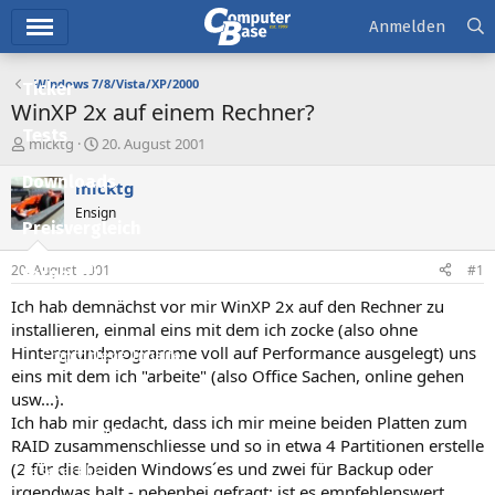
Hauptmenü
Anmelden
Windows 7/8/Vista/XP/2000
Ticker
WinXP 2x auf einem Rechner?
Tests
E
E
micktg
20. August 2001
r
r
Downloads
s
s
micktg
t
t
Ensign
e
e
Preisvergleich
l
l
l
l
20. August 2001
#1
Forum
e
t
r
a
Ich hab demnächst vor mir WinXP 2x auf den Rechner zu
Aktuelles
m
installieren, einmal eins mit dem ich zocke (also ohne
Hintergrundprogramme voll auf Performance ausgelegt) uns
Empfohlene Inhalte
eins mit dem ich "arbeite" (also Office Sachen, online gehen
Neue Beiträge
usw...).
Ich hab mir gedacht, dass ich mir meine beiden Platten zum
Neueste Aktivitäten
RAID zusammenschliesse und so in etwa 4 Partitionen erstelle
(2 für die beiden Windows´es und zwei für Backup oder
Leserartikel
irgendwas halt - nebenbei gefragt: ist es empfehlenswert