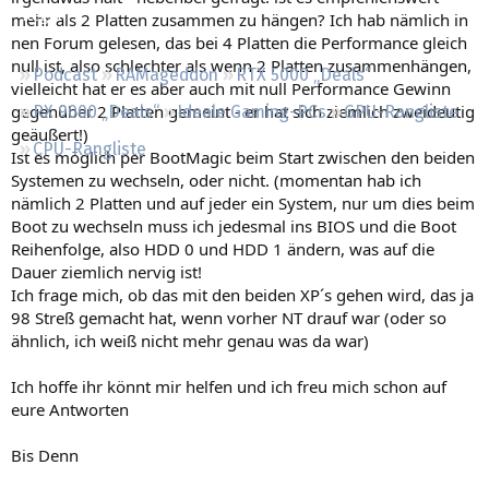
Regeln
mehr als 2 Platten zusammen zu hängen? Ich hab nämlich in
nen Forum gelesen, das bei 4 Platten die Performance gleich
null ist, also schlechter als wenn 2 Platten zusammenhängen,
Podcast
RAMageddon
RTX 5000 „Deals“
vielleicht hat er es aber auch mit null Performance Gewinn
gegenüber 2 Platten gemeint - er hat sich ziemlich zweideutig
RX 9000 „Deals“
Ideale Gaming-PCs
GPU-Rangliste
geäußert!)
CPU-Rangliste
Ist es möglich per BootMagic beim Start zwischen den beiden
Systemen zu wechseln, oder nicht. (momentan hab ich
nämlich 2 Platten und auf jeder ein System, nur um dies beim
Boot zu wechseln muss ich jedesmal ins BIOS und die Boot
Reihenfolge, also HDD 0 und HDD 1 ändern, was auf die
Dauer ziemlich nervig ist!
Ich frage mich, ob das mit den beiden XP´s gehen wird, das ja
98 Streß gemacht hat, wenn vorher NT drauf war (oder so
ähnlich, ich weiß nicht mehr genau was da war)
Ich hoffe ihr könnt mir helfen und ich freu mich schon auf
eure Antworten
Bis Denn