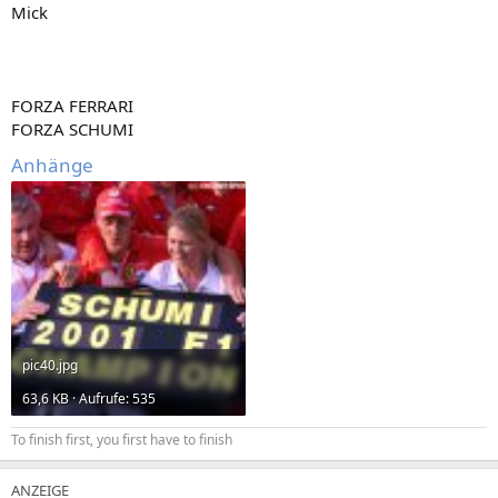
Mick
FORZA FERRARI
FORZA SCHUMI
Anhänge
pic40.jpg
63,6 KB · Aufrufe: 535
To finish first, you first have to finish