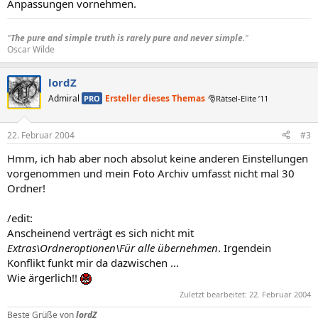
Anpassungen vornehmen.
"
The pure and simple truth is rarely pure and never simple.
"
Oscar Wilde​
lordZ
Admiral
Ersteller dieses Themas
PRO
🎅Rätsel-Elite ’11
22. Februar 2004
#3
Hmm, ich hab aber noch absolut keine anderen Einstellungen
vorgenommen und mein Foto Archiv umfasst nicht mal 30
Ordner!
/edit:
Anscheinend verträgt es sich nicht mit
Extras\Ordneroptionen\Für alle übernehmen
. Irgendein
Konflikt funkt mir da dazwischen ...
Wie ärgerlich!!
Zuletzt bearbeitet:
22. Februar 2004
Beste Grüße von
lordZ