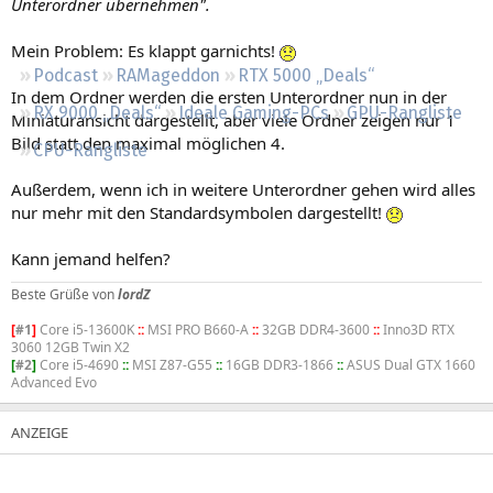
Unterordner übernehmen".
Regeln
Mein Problem: Es klappt garnichts!
Podcast
RAMageddon
RTX 5000 „Deals“
In dem Ordner werden die ersten Unterordner nun in der
RX 9000 „Deals“
Ideale Gaming-PCs
GPU-Rangliste
Miniaturansicht dargestellt, aber viele Ordner zeigen nur 1
Bild statt den maximal möglichen 4.
CPU-Rangliste
Außerdem, wenn ich in weitere Unterordner gehen wird alles
nur mehr mit den Standardsymbolen dargestellt!
Kann jemand helfen?
Beste Grüße von
lordZ
[
#1
]
Core i5-13600K
::
MSI PRO B660-A
::
32GB DDR4-3600
::
Inno3D RTX
3060 12GB Twin X2
[
#2
]
Core i5-4690
::
MSI Z87-G55
::
16GB DDR3-1866
::
ASUS Dual GTX 1660
Advanced Evo