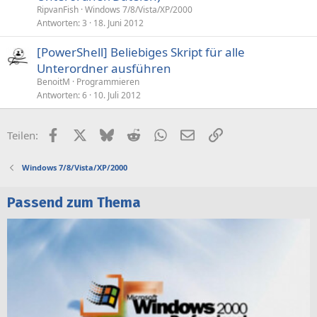
RipvanFish
Windows 7/8/Vista/XP/2000
Antworten
3
18. Juni 2012
[PowerShell] Beliebiges Skript für alle
Unterordner ausführen
BenoitM
Programmieren
Antworten
6
10. Juli 2012
Facebook
X (Twitter)
Bluesky
Reddit
WhatsApp
E-Mail
Link
Teilen:
Windows 7/8/Vista/XP/2000
Passend zum Thema