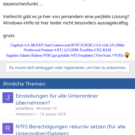
dazwischenfunkt ...
Vielleicht gibt es ja hier von jemandem eine
perfekte
Lösung?
Windows-Hilfe ist hier leider nicht besonders aussagekräftig.
gruss
|
|
|
|
Gigabyte GA-8KNXP
Intel Canterwood i875P
ICH5R
CSA-GbLAN
800er
|
Northwood Pentium 4 HT
2x512MB-TwinMos-CH5-RAM
|
|
Sapphire Atlantis Radeon 9700
gut gekühlte WD-Festplatten
ViewSonic VP181s
Du musst dich einloggen oder registrieren, um hier zu antworten.
Ähnliche Themen
Einstellungen für alle Unterordner
J
übernehmen?
JardelBenz
Windows 10
Antworten
1
18. Januar 2018
NTFS Berechtigungen rekursiv setzen (für alle
R
Unterordner/Dateien)