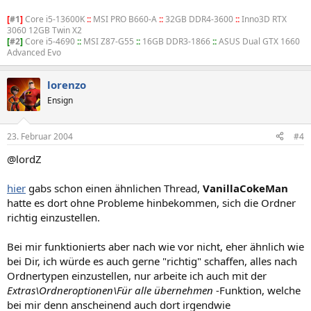
[
#1
]
Core i5-13600K
::
MSI PRO B660-A
::
32GB DDR4-3600
::
Inno3D RTX
3060 12GB Twin X2
[
#2
]
Core i5-4690
::
MSI Z87-G55
::
16GB DDR3-1866
::
ASUS Dual GTX 1660
Advanced Evo
lorenzo
Ensign
23. Februar 2004
#4
@lordZ
hier
gabs schon einen ähnlichen Thread,
VanillaCokeMan
hatte es dort ohne Probleme hinbekommen, sich die Ordner
richtig einzustellen.
Bei mir funktionierts aber nach wie vor nicht, eher ähnlich wie
bei Dir, ich würde es auch gerne "richtig" schaffen, alles nach
Ordnertypen einzustellen, nur arbeite ich auch mit der
Extras\Ordneroptionen\Für alle übernehmen
-Funktion, welche
bei mir denn anscheinend auch dort irgendwie