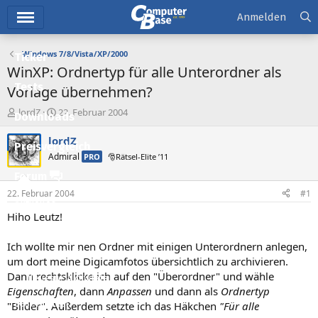
Hauptmenü
Anmelden
Windows 7/8/Vista/XP/2000
Ticker
WinXP: Ordnertyp für alle Unterordner als
Tests
Vorlage übernehmen?
E
E
lordZ
22. Februar 2004
Downloads
r
r
s
s
lordZ
Preisvergleich
t
t
Admiral
PRO
🎅Rätsel-Elite ’11
e
e
l
l
Forum
l
l
22. Februar 2004
#1
e
t
Aktuelles
r
a
Hiho Leutz!
m
Empfohlene Inhalte
Ich wollte mir nen Ordner mit einigen Unterordnern anlegen,
Neue Beiträge
um dort meine Digicamfotos übersichtlich zu archivieren.
Dann rechtsklicke ich auf den "Überordner" und wähle
Neueste Aktivitäten
Eigenschaften
, dann
Anpassen
und dann als
Ordnertyp
Leserartikel
"Bilder". Außerdem setzte ich das Häkchen
"Für alle