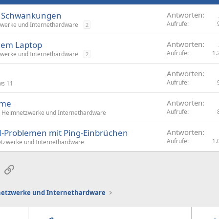
e Schwankungen
Antworten
Aufrufe
werke und Internethardware
2
uem Laptop
Antworten
Aufrufe
1.
werke und Internethardware
2
Antworten
Aufrufe
ws 11
eme
Antworten
Aufrufe
Heimnetzwerke und Internethardware
-Problemen mit Ping-Einbrüchen
Antworten
Aufrufe
1.
tzwerke und Internethardware
sApp
E-Mail
Link
etzwerke und Internethardware