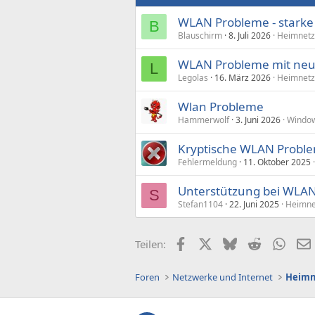
WLAN Probleme - stark
B
Blauschirm
8. Juli 2026
Heimnetz
WLAN Probleme mit ne
L
Legolas
16. März 2026
Heimnetz
Wlan Probleme
Hammerwolf
3. Juni 2026
Windo
Kryptische WLAN Probl
Fehlermeldung
11. Oktober 2025
Unterstützung bei WLAN
S
Stefan1104
22. Juni 2025
Heimne
Facebook
X (Twitter)
Bluesky
Reddit
What
Teilen:
Foren
Netzwerke und Internet
Heimn