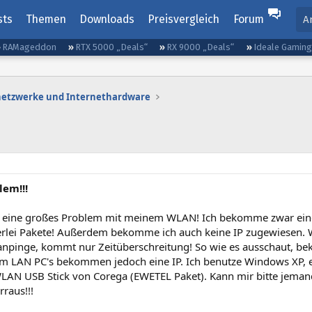
sts
Themen
Downloads
Preisvergleich
Forum
A
RAMageddon
RTX 5000 „Deals“
RX 9000 „Deals“
Ideale Gamin
etzwerke und Internethardware
em!!!
b eine großes Problem mit meinem WLAN! Ich bekomme zwar ein
erlei Pakete! Außerdem bekomme ich auch keine IP zugewiesen. W
anpinge, kommt nur Zeitüberschreitung! So wie es ausschaut, 
 im LAN PC's bekommen jedoch eine IP. Ich benutze Windows XP, e
LAN USB Stick von Corega (EWETEL Paket). Kann mir bitte jemand
raus!!!