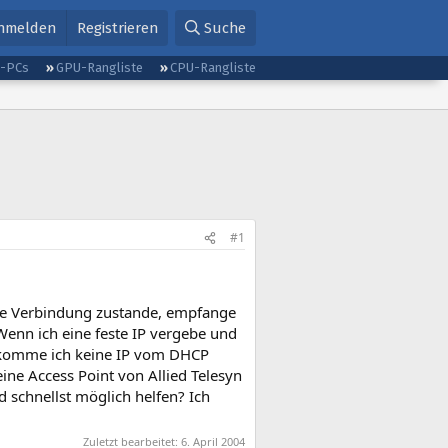
nmelden
Registrieren
Suche
g-PCs
GPU-Rangliste
CPU-Rangliste
#1
e Verbindung zustande, empfange
enn ich eine feste IP vergebe und
bekomme ich keine IP vom DHCP
ine Access Point von Allied Telesyn
 schnellst möglich helfen? Ich
Zuletzt bearbeitet:
6. April 2004