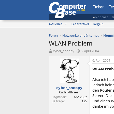
Ticker
Te
Podcast
Aktuelles
Leserartikel
Regeln
Foren
Netzwerke und Internet
Heimn
WLAN Problem
E
E
cyber_snoopy
6. April 2004
r
r
s
s
6. April 2004
t
t
WLAN Probl
e
e
l
l
l
l
Also ich ha
e
t
jedoch kein
cyber_snoopy
r
a
den Router 
m
Cadet 4th Year
Server! Die
Registriert
Apr. 2002
und einen W
Beiträge
125
danke im vor