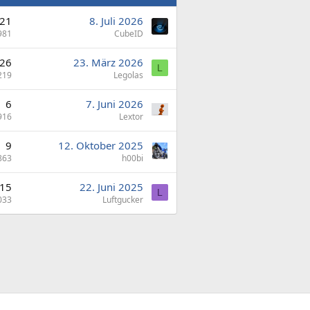
21
8. Juli 2026
981
CubeID
26
23. März 2026
L
219
Legolas
6
7. Juni 2026
916
Lextor
9
12. Oktober 2025
863
h00bi
15
22. Juni 2025
L
033
Luftgucker