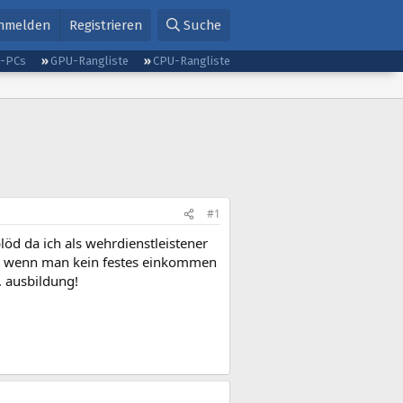
nmelden
Registrieren
Suche
g-PCs
GPU-Rangliste
CPU-Rangliste
#1
öd da ich als wehrdienstleistener
eht wenn man kein festes einkommen
. ausbildung!