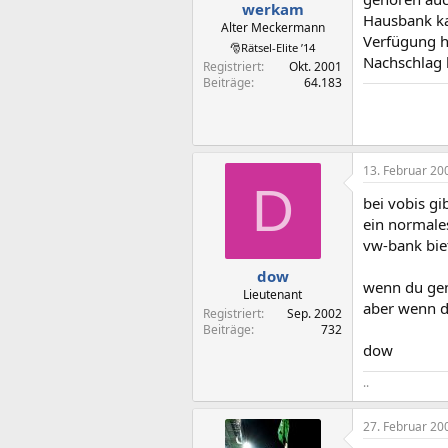
werkam
Hausbank ka
Alter Meckermann
Verfügung h
🎅Rätsel-Elite ’14
Nachschlag b
Registriert
Okt. 2001
Beiträge
64.183
13. Februar 20
D
bei vobis gib
ein normale
vw-bank bie
dow
wenn du gen
Lieutenant
aber wenn d
Registriert
Sep. 2002
Beiträge
732
dow
..
27. Februar 20