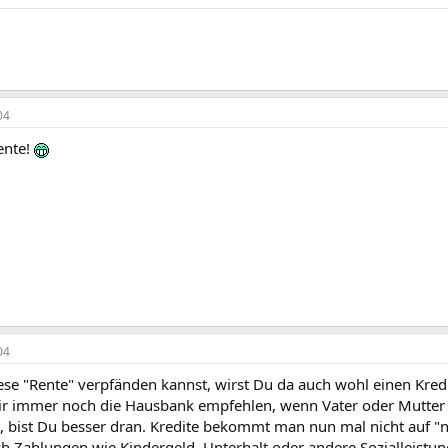
04
ente!
04
se "Rente" verpfänden kannst, wirst Du da auch wohl einen Kre
ir immer noch die Hausbank empfehlen, wenn Vater oder Mutter 
, bist Du besser dran. Kredite bekommt man nun mal nicht auf 
h Zahlungen wie Kindergeld, Unterhalt oder andere Sozialleistun