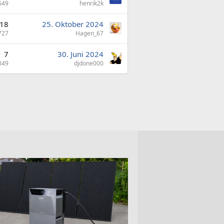
649
henrik2k
18
25. Oktober 2024
727
Hagen_67
7
30. Juni 2024
849
djdone000