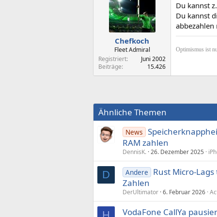
Du kannst z
Du kannst d
abbezahlen m
Chefkoch
Fleet Admiral
Optimismus ist nu
Registriert
Juni 2002
Beiträge
15.426
Ähnliche Themen
Speicherknappheit
News
RAM zahlen
DennisK.
26. Dezember 2025
iPh
Rust Micro-Lags
Andere
D
Zahlen
DerUltimator
6. Februar 2026
Ac
VodaFone CallYa pausier
H