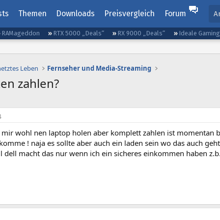
sts
Themen
Downloads
Preisvergleich
Forum
A
RAMageddon
RTX 5000 „Deals“
RX 9000 „Deals“
Ideale Gamin
netztes Leben
Fernseher und Media-Streaming
ten zahlen?
4
 mir wohl nen laptop holen aber komplett zahlen ist momentan bl
bekomme ! naja es sollte aber auch ein laden sein wo das auch g
il dell macht das nur wenn ich ein sicheres einkommen haben z.b