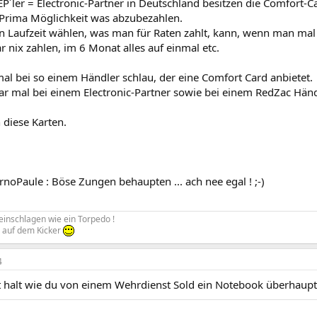
e EP´ler = Electronic-Partner in Deutschland besitzen die Comfort-C
e Prima Möglichkeit was abzubezahlen.
 Laufzeit wählen, was man für Raten zahlt, kann, wenn man mal
 nix zahlen, im 6 Monat alles auf einmal etc.
al bei so einem Händler schlau, der eine Comfort Card anbietet.
ar mal bei einem Electronic-Partner sowie bei einem RedZac Händl
 diese Karten.
rnoPaule : Böse Zungen behaupten ... ach nee egal ! ;-)
einschlagen wie ein Torpedo !
 auf dem Kicker
4
st halt wie du von einem Wehrdienst Sold ein Notebook überhaupt 