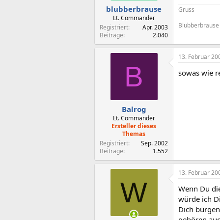
blubberbrause
Gruss
Lt. Commander
Blubberbrause
Registriert
Apr. 2003
Beiträge
2.040
13. Februar 20
B
sowas wie r
Balrog
Lt. Commander
Ersteller dieses
Themas
Registriert
Sep. 2002
Beiträge
1.552
13. Februar 20
W
Wenn Du die
würde ich D
Dich bürgen
gehören auc