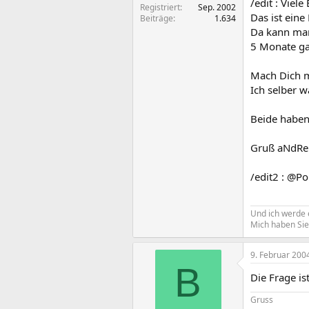
/edit : Viel
Registriert
Sep. 2002
Das ist ein
Beiträge
1.634
Da kann man
5 Monate gar
Mach Dich m
Ich selber w
Beide haben
Gruß aNdRe
/edit2 : @Po
Und ich werde 
Mich haben Sie
9. Februar 200
B
Die Frage i
Gruss