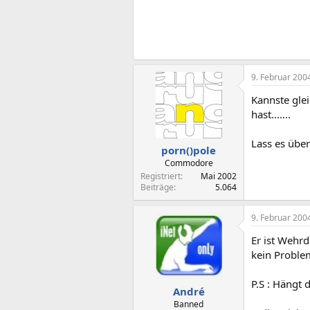
9. Februar 200
Kannste glei
hast.......
Lass es über
porn()pole
Commodore
Registriert
Mai 2002
Beiträge
5.064
9. Februar 200
Er ist Wehrd
kein Proble
P.S : Hängt
André
Banned