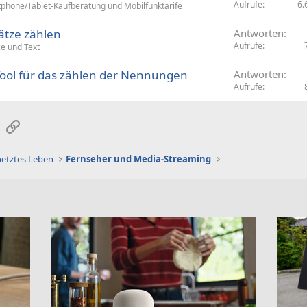
Aufrufe
6.
phone/Tablet-Kaufberatung und Mobilfunktarife
sätze zählen
Antworten
Aufrufe
ce und Text
ool für das zählen der Nennungen
Antworten
Aufrufe
sApp
E-Mail
Link
netztes Leben
Fernseher und Media-Streaming