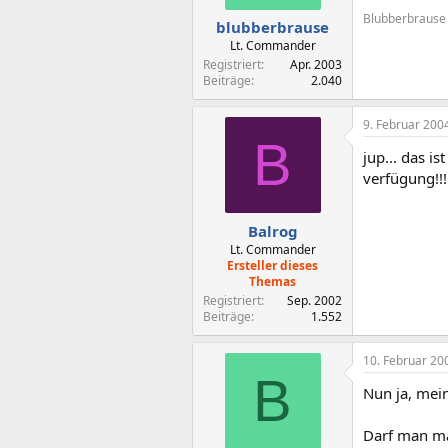
Blubberbrause
blubberbrause
Lt. Commander
Registriert
Apr. 2003
Beiträge
2.040
9. Februar 200
B
jup... das i
verfügung!!
Balrog
Lt. Commander
Ersteller dieses
Themas
Registriert
Sep. 2002
Beiträge
1.552
10. Februar 20
B
Nun ja, mei
Darf man ma