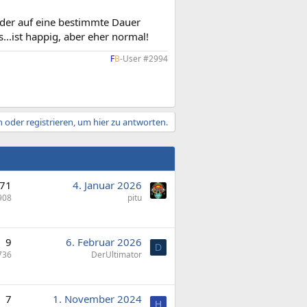
oder auf eine bestimmte Dauer
...ist happig, aber eher normal!
F
B
-User #2994​
 oder registrieren, um hier zu antworten.
71
4. Januar 2026
908
pitu
9
6. Februar 2026
D
736
DerUltimator
7
1. November 2024
H