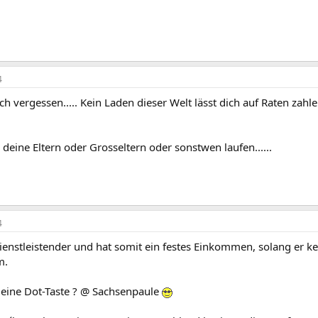
4
ch vergessen..... Kein Laden dieser Welt lässt dich auf Raten za
 deine Eltern oder Grosseltern oder sonstwen laufen......
4
ienstleistender und hat somit ein festes Einkommen, solang er kei
m.
 deine Dot-Taste ? @ Sachsenpaule