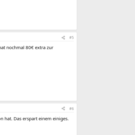
#5
monat nochmal 80€ extra zur
#6
 hat. Das erspart einem einiges.