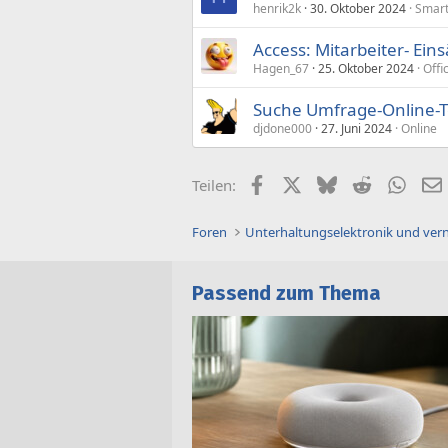
henrik2k
30. Oktober 2024
Smart
Access: Mitarbeiter- Ein
Hagen_67
25. Oktober 2024
Offi
Suche Umfrage-Online-T
djdone000
27. Juni 2024
Online
Facebook
X (Twitter)
Bluesky
Reddit
What
Teilen:
Foren
Unterhaltungselektronik und ver
Passend zum Thema