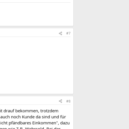
#7
#8
dit drauf bekommen, trotzdem
auch noch Kunde da sind und für
"nicht pfändbares Einkommen", dazu
gen wie Z.B. Wehrsold. Bei der