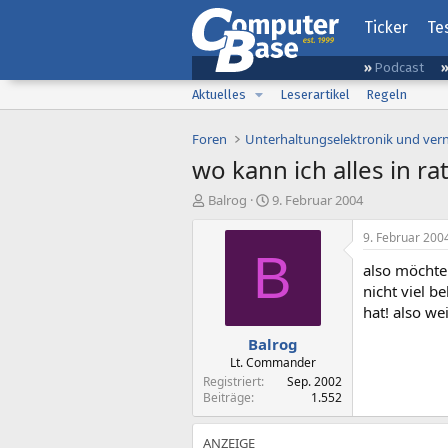
Ticker
Te
Podcast
Aktuelles
Leserartikel
Regeln
Foren
Unterhaltungselektronik und ver
wo kann ich alles in ra
E
E
Balrog
9. Februar 2004
r
r
s
s
9. Februar 200
t
t
B
also möchte
e
e
l
l
nicht viel 
l
l
hat! also we
e
t
Balrog
r
a
m
Lt. Commander
Registriert
Sep. 2002
Beiträge
1.552