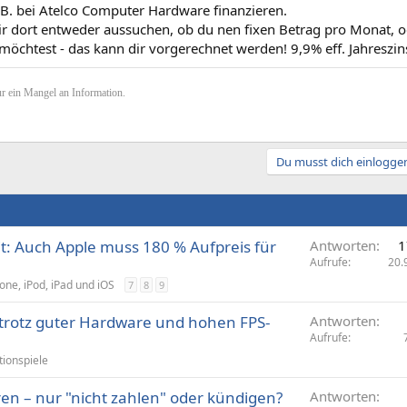
.B. bei Atelco Computer Hardware finanzieren.
ir dort entweder aussuchen, ob du nen fixen Betrag pro Monat, 
öchtest - das kann dir vorgerechnet werden! 9,9% eff. Jahreszins
r ein Mangel an Information.
Du musst dich einloggen
: Auch Apple muss 180 % Aufpreis für
Antworten
1
Aufrufe
20.
one, iPod, iPad und iOS
7
8
9
 trotz guter Hardware und hohen FPS-
Antworten
Aufrufe
tionspiele
en – nur "nicht zahlen" oder kündigen?
Antworten