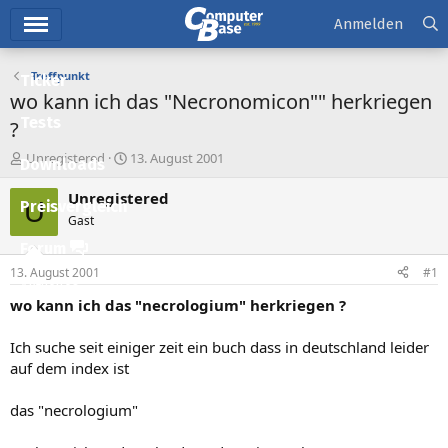
Hauptmenü
Anmelden
Treffpunkt
Ticker
wo kann ich das "Necronomicon"" herkriegen
Tests
?
E
E
Unregistered
13. August 2001
Downloads
r
r
s
s
Unregistered
U
Preisvergleich
t
t
Gast
e
e
l
l
Forum
l
l
13. August 2001
#1
e
t
Aktuelles
r
a
wo kann ich das "necrologium" herkriegen ?
m
Empfohlene Inhalte
Ich suche seit einiger zeit ein buch dass in deutschland leider
Neue Beiträge
auf dem index ist
Neueste Aktivitäten
das "necrologium"
Leserartikel