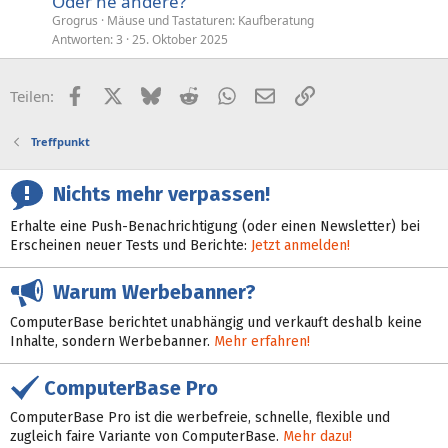
Oder ne andere?
Grogrus
Mäuse und Tastaturen: Kaufberatung
Antworten
3
25. Oktober 2025
Facebook
X (Twitter)
Bluesky
Reddit
WhatsApp
E-Mail
Link
Teilen:
Treffpunkt
Nichts mehr verpassen!
Erhalte eine Push-Benachrichtigung (oder einen Newsletter) bei
Erscheinen neuer Tests und Berichte:
Jetzt anmelden!
Warum Werbebanner?
ComputerBase berichtet unabhängig und verkauft deshalb keine
Inhalte, sondern Werbebanner.
Mehr erfahren!
ComputerBase Pro
ComputerBase Pro ist die werbefreie, schnelle, flexible und
zugleich faire Variante von ComputerBase.
Mehr dazu!