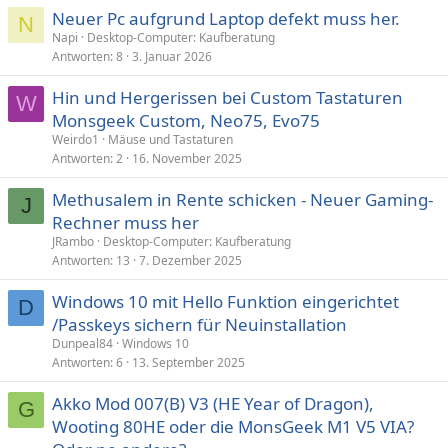
Neuer Pc aufgrund Laptop defekt muss her.
N
Napi
Desktop-Computer: Kaufberatung
Antworten
8
3. Januar 2026
Hin und Hergerissen bei Custom Tastaturen
W
Monsgeek Custom, Neo75, Evo75
Weirdo1
Mäuse und Tastaturen
Antworten
2
16. November 2025
Methusalem in Rente schicken - Neuer Gaming-
J
Rechner muss her
JRambo
Desktop-Computer: Kaufberatung
Antworten
13
7. Dezember 2025
Windows 10 mit Hello Funktion eingerichtet
D
/Passkeys sichern für Neuinstallation
Dunpeal84
Windows 10
Antworten
6
13. September 2025
Akko Mod 007(B) V3 (HE Year of Dragon),
G
Wooting 80HE oder die MonsGeek M1 V5 VIA?