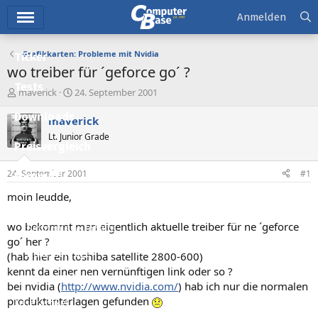
Hauptmenü
Anmelden
Grafikkarten: Probleme mit Nvidia
Ticker
wo treiber für ´geforce go´ ?
Tests
E
E
maverick
24. September 2001
r
r
Downloads
s
s
maverick
t
t
Lt. Junior Grade
e
e
Preisvergleich
l
l
l
l
24. September 2001
#1
Forum
e
t
r
a
moin leudde,
Aktuelles
m
wo bekommt man eigentlich aktuelle treiber für ne ´geforce
Empfohlene Inhalte
go´ her ?
Neue Beiträge
(hab hier ein toshiba satellite 2800-600)
kennt da einer nen vernünftigen link oder so ?
Neueste Aktivitäten
bei nvidia (
http://www.nvidia.com/
) hab ich nur die normalen
produktunterlagen gefunden
Leserartikel