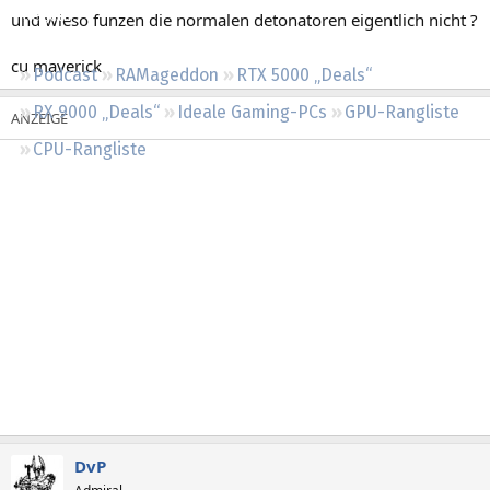
Regeln
und wieso funzen die normalen detonatoren eigentlich nicht ?
cu maverick
Podcast
RAMageddon
RTX 5000 „Deals“
RX 9000 „Deals“
Ideale Gaming-PCs
GPU-Rangliste
CPU-Rangliste
DvP