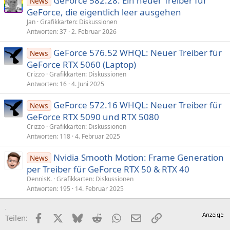
GeForce 582.28: Ein neuer Treiber für
News
GeForce, die eigentlich leer ausgehen
Jan
Grafikkarten: Diskussionen
Antworten
37
2. Februar 2026
GeForce 576.52 WHQL: Neuer Treiber für
News
GeForce RTX 5060 (Laptop)
Crizzo
Grafikkarten: Diskussionen
Antworten
16
4. Juni 2025
GeForce 572.16 WHQL: Neuer Treiber für
News
GeForce RTX 5090 und RTX 5080
Crizzo
Grafikkarten: Diskussionen
Antworten
118
4. Februar 2025
Nvidia Smooth Motion: Frame Generation
News
per Treiber für GeForce RTX 50 & RTX 40
DennisK.
Grafikkarten: Diskussionen
Antworten
195
14. Februar 2025
Facebook
X (Twitter)
Bluesky
Reddit
WhatsApp
E-Mail
Link
Teilen: