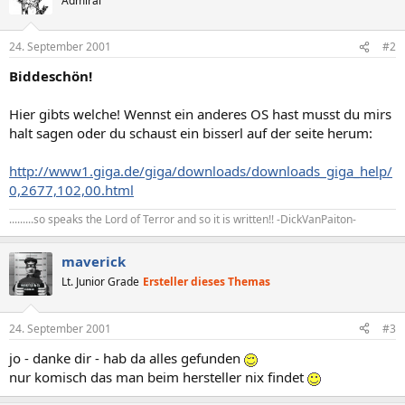
Admiral
24. September 2001
#2
Biddeschön!
Hier gibts welche! Wennst ein anderes OS hast musst du mirs
halt sagen oder du schaust ein bisserl auf der seite herum:
http://www1.giga.de/giga/downloads/downloads_giga_help/
0,2677,102,00.html
.........so speaks the Lord of Terror and so it is written!! -DickVanPaiton-
maverick
Lt. Junior Grade
Ersteller dieses Themas
24. September 2001
#3
jo - danke dir - hab da alles gefunden
nur komisch das man beim hersteller nix findet