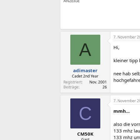
7. November 2
A
Hi,
kleiner tip
adimaster
nee hab selb
Cadet 2nd Year
hochgefahren
Registriert
Nov. 2001
Beiträge
26
7. November 2
C
mmh...
also die vor
133 mhz lau
CM50K
133 mhz unte
Gast