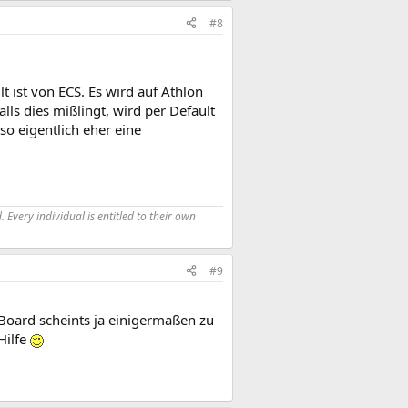
#8
lt ist von ECS. Es wird auf Athlon
lls dies mißlingt, wird per Default
so eigentlich eher eine
 Every individual is entitled to their own
#9
Board scheints ja einigermaßen zu
Hilfe