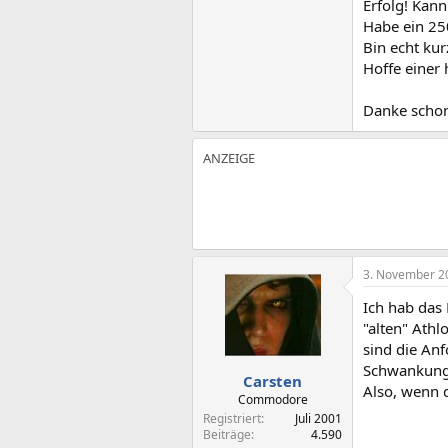
Erfolg! Kan
Habe ein 250
Bin echt kur
Hoffe einer 
Danke schon
3. November 2
Ich hab das 
"alten" Ath
sind die An
Schwankunge
Carsten
Also, wenn d
Commodore
Registriert
Juli 2001
Beiträge
4.590