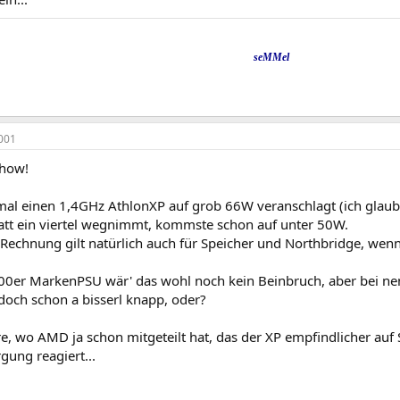
seMMel
001
show!
l einen 1,4GHz AthlonXP auf grob 66W veranschlagt (ich glaube,
att ein viertel wegnimmt, kommste schon auf unter 50W.
 Rechnung gilt natürlich auch für Speicher und Northbridge, we
00er MarkenPSU wär' das wohl noch kein Beinbruch, aber bei n
doch schon a bisserl knapp, oder?
e, wo AMD ja schon mitgeteilt hat, das der XP empfindlicher au
gung reagiert...