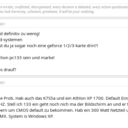
 erratic, conflicted, disorganized, every decision is debated, every action questioned.
You lack harmony, cohesion, greatness. It will be your undoing.
001
d definitiv zu wenig!
md-systemen
ast du ja sogar noch eine geforce 1/2/3-karte drin?!
schon pc133 sein und marke!
os drauf?
001
e Prob. Hab auch das K7S5a und ein Athlon XP 1700. Default Eins
Z. Stell ich 133 ein geht noch nich ma der Bildschirm an und er
ern um CMOS default zu bekommen. Hab ein 300 Watt Netzteil
MX. System is Windows XP.