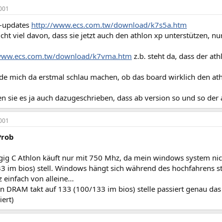
001
s-updates
http://www.ecs.com.tw/download/k7s5a.htm
icht viel davon, dass sie jetzt auch den athlon xp unterstützen, 
/www.ecs.com.tw/download/k7vma.htm
z.b. steht da, dass der athl
de mich da erstmal schlau machen, ob das board wirklich den ath
n sie es ja auch dazugeschrieben, dass ab version so und so der 
001
Prob
gig C Athlon käuft nur mit 750 Mhz, da mein windows system nich
3 im bios) stell. Windows hängt sich während des hochfahrens s
 einfach von alleine...
n DRAM takt auf 133 (100/133 im bios) stelle passiert genau das
ert)