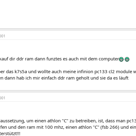
001
p kauf dir ddr ram dann funztes es auch mit dem computer
er das k7s5a und wollte auch meine infinion pc133 cl2 module we
 dann hab ich mir einfach ddr ram geholt und sie da es läuft
001
raussetzung, um einen athlon "C" zu betreiben, ist, dass man pc13
fen und den ram mit 100 mhz, einen athlon "C" (fsb 266) und ei
rstützt!!!