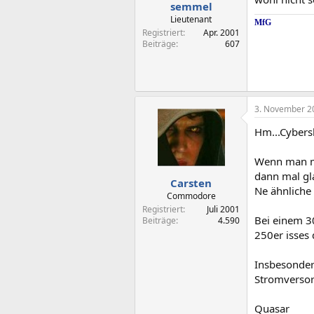
semmel
Lieutenant
MfG
Registriert
Apr. 2001
Beiträge
607
3. November 2
Hm...Cyber
Wenn man ma
dann mal gl
Carsten
Ne ähnliche
Commodore
Registriert
Juli 2001
Bei einem 3
Beiträge
4.590
250er isses 
Insbesonder
Stromversor
Quasar