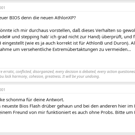
001
 euer BIOS denn die neuen AthlonXP?
 könnte ich mir durchaus vorstellen, daß dieses Verhalten so gewol
el# und stepping hab' ich grad nicht zur Hand) überprüft, und fa
ingestellt (wie es ja auch korrekt ist für AthlonB und Duron). Al
hme um versehentliche Extremübertaktungen zu vermeiden...
 erratic, conflicted, disorganized, every decision is debated, every action questioned.
You lack harmony, cohesion, greatness. It will be your undoing.
001
e schonma für deine Antwort.
s neueste Bios Flash drüber gehaun und bei den anderen hier im 
einem Freund von mir funktioniert es auch ohne Probs. Bitte um 