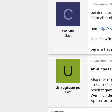
5. November 2
C
bei den bio
steht aber n
hier
http:/
CM50K
Gast
also ich wür
bei msi habe
7. November 2
U
Ähnliches 
Also mein 1
133 (133/13
Unregistered
resettet ganz
Gast
Wenn ich de
Apacer probi