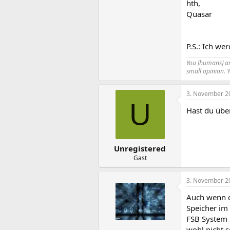
hth,
Quasar
P.S.: Ich we
You [humans] are
small opinion. 
3. November 2
U
Hast du übe
Unregistered
Gast
3. November 2
Auch wenn du
Speicher im
FSB System 
wohl nicht se