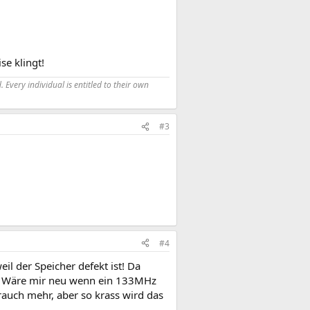
se klingt!
 Every individual is entitled to their own
#3
#4
l der Speicher defekt ist! Da
.. Wäre mir neu wenn ein 133MHz
rauch mehr, aber so krass wird das