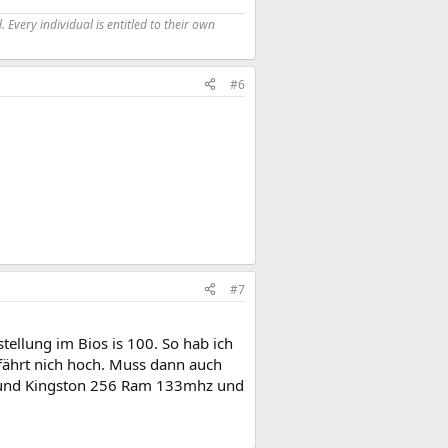
 Every individual is entitled to their own
#6
#7
tellung im Bios is 100. So hab ich
 fährt nich hoch. Muss dann auch
 und Kingston 256 Ram 133mhz und