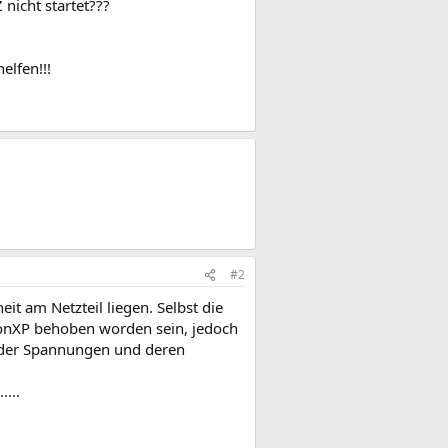
icht startet???
elfen!!!
#2
it am Netzteil liegen. Selbst die
hlonXP behoben worden sein, jedoch
t der Spannungen und deren
...