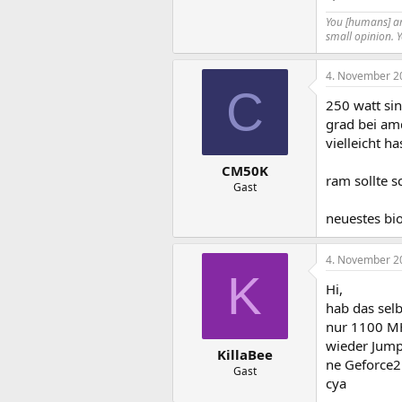
You [humans] are
small opinion. 
4. November 2
C
250 watt sin
grad bei a
vielleicht h
CM50K
ram sollte 
Gast
neuestes bi
4. November 2
K
Hi,
hab das selb
nur 1100 MH
wieder Jump
KillaBee
ne Geforce2
Gast
cya