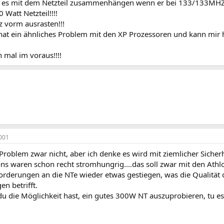
n es mit dem Netzteil zusammenhängen wenn er bei 133/133MHZ n
 Watt Netzteil!!!!
z vorm ausrasten!!!
hat ein ähnliches Problem mit den XP Prozessoren und kann mir h
 mal im voraus!!!!
001
Problem zwar nicht, aber ich denke es wird mit ziemlicher Sicherhe
lons waren schon recht stromhungrig....das soll zwar mit den At
forderungen an die NTe wieder etwas gestiegen, was die Qualitä
n betrifft.
u die Möglichkeit hast, ein gutes 300W NT auszuprobieren, tu es..