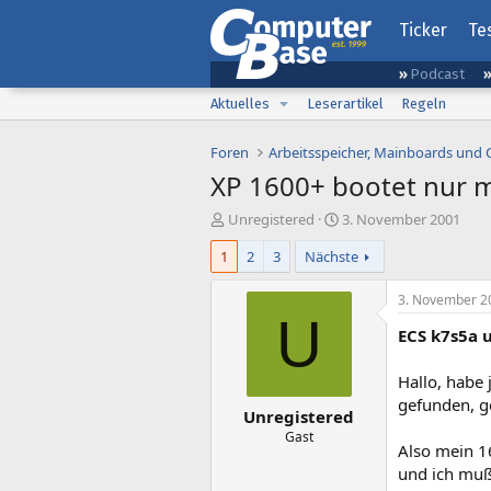
Ticker
Te
Podcast
Aktuelles
Leserartikel
Regeln
Foren
Arbeitsspeicher, Mainboards und
XP 1600+ bootet nur 
E
E
Unregistered
3. November 2001
r
r
1
2
3
Nächste
s
s
t
t
e
e
3. November 2
l
l
U
ECS k7s5a 
l
l
e
t
r
a
Hallo, habe 
m
gefunden, g
Unregistered
Gast
Also mein 1
und ich muß