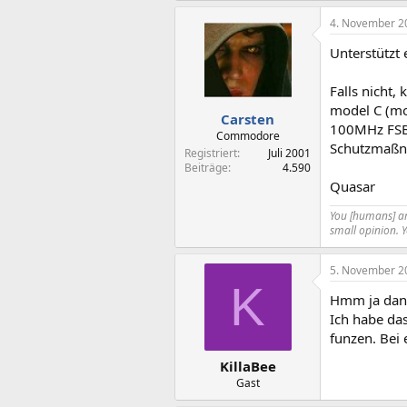
4. November 2
Unterstützt
Falls nicht,
model C (mod
Carsten
100MHz FSB e
Commodore
Schutzmaßna
Registriert
Juli 2001
Beiträge
4.590
Quasar
You [humans] are
small opinion. 
5. November 2
K
Hmm ja dank
Ich habe da
funzen. Bei 
KillaBee
Gast