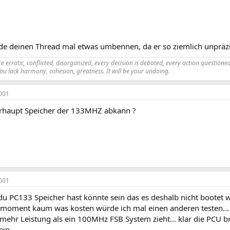
rde deinen Thread mal etwas umbennen, da er so ziemlich unpräzi
 erratic, conflicted, disorganized, every decision is debated, every action questioned.
You lack harmony, cohesion, greatness. It will be your undoing.
001
rhaupt Speicher der 133MHZ abkann ?
001
 PC133 Speicher hast könnte sein das es deshalb nicht bootet wei
 moment kaum was kosten würde ich mal einen anderen testen.
mehr Leistung als ein 100MHz FSB System zieht... klar die PCU b
in...