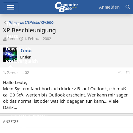
Hauptmenü
Anmelden
Windows 7/8/Vista/XP/2000
Ticker
XP Beschleunigung
Tests
E
E
Timo
1. Februar 2002
r
r
Downloads
s
s
Timo
t
t
Ensign
e
e
Preisvergleich
l
l
l
l
1. Februar 2002
#1
Forum
e
t
r
a
Hallo Leute,
Aktuelles
m
Mein System fährt hoch, ich klicke z.B. auf Outlook, ich muß
ca. 20 Sek. warten bis Outlook erscheint. Wer kann mir sagen
Empfohlene Inhalte
ob das normal ist oder was ich dagegen tun kann... Viele
Neue Beiträge
Dank...
Neueste Aktivitäten
Leserartikel