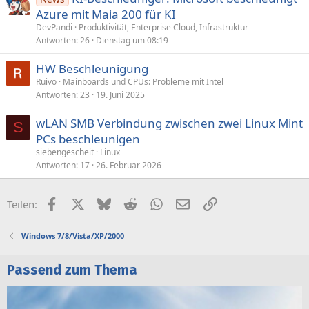
Azure mit Maia 200 für KI
DevPandi
Produktivität, Enterprise Cloud, Infrastruktur
Antworten
26
Dienstag um 08:19
HW Beschleunigung
Ruivo
Mainboards und CPUs: Probleme mit Intel
Antworten
23
19. Juni 2025
wLAN SMB Verbindung zwischen zwei Linux Mint
S
PCs beschleunigen
siebengescheit
Linux
Antworten
17
26. Februar 2026
Facebook
X (Twitter)
Bluesky
Reddit
WhatsApp
E-Mail
Link
Teilen:
Windows 7/8/Vista/XP/2000
Passend zum Thema