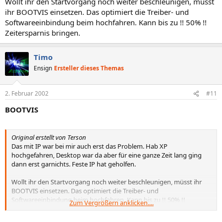
Wollt ihr den Startvorgang noch weiter beschleunigen, müsst
ihr BOOTVIS einsetzen. Das optimiert die Treiber- und
Softwareeinbindung beim hochfahren. Kann bis zu !! 50% !!
Zeitersparnis bringen.
Timo
Ensign
Ersteller dieses Themas
2. Februar 2002
#11
BOOTVIS
Original erstellt von Terson
Das mit IP war bei mir auch erst das Problem. Hab XP
hochgefahren, Desktop war da aber für eine ganze Zeit lang ging
dann erst garnichts. Feste IP hat geholfen.
Wollt ihr den Startvorgang noch weiter beschleunigen, müsst ihr
BOOTVIS einsetzen. Das optimiert die Treiber- und
Softwareeinbindung beim hochfahren. Kann bis zu !! 50% !!
Zum Vergrößern anklicken....
Zeitersparnis bringen.