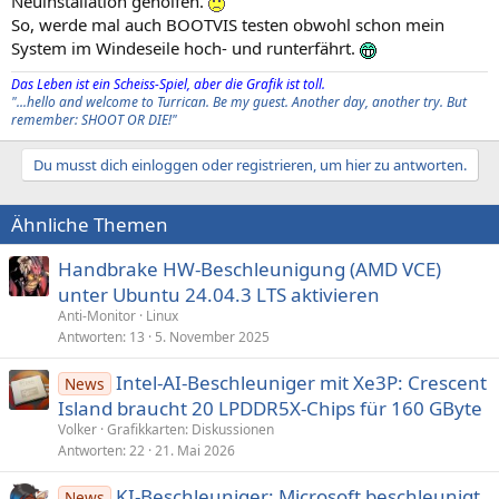
Neuinstallation geholfen.
So, werde mal auch BOOTVIS testen obwohl schon mein
System im Windeseile hoch- und runterfährt.
Das Leben ist ein Scheiss-Spiel, aber die Grafik ist toll.
"...hello and welcome to Turrican. Be my guest. Another day, another try. But
remember: SHOOT OR DIE!"
Du musst dich einloggen oder registrieren, um hier zu antworten.
Ähnliche Themen
Handbrake HW-Beschleunigung (AMD VCE)
unter Ubuntu 24.04.3 LTS aktivieren
Anti-Monitor
Linux
Antworten
13
5. November 2025
Intel-AI-Beschleuniger mit Xe3P: Crescent
News
Island braucht 20 LPDDR5X-Chips für 160 GByte
Volker
Grafikkarten: Diskussionen
Antworten
22
21. Mai 2026
KI-Beschleuniger: Microsoft beschleunigt
News