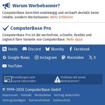
Warum Werbebanner?
ComputerBase berichtet unabhängig und verkauft deshalb keine
Inhalte, sondern Werbebanner.
Mehr erfahren!
ComputerBase Pro
ComputerBase Pro ist die werbefreie, schnelle, flexible und
zugleich faire Variante von ComputerBase.
Mehr dazu!
Feeds
Discord
Bluesky
Facebook
Google News
Instagram
Mastodon
X
YouTube
Einstellungen und
Probleme mit einem
Layout-Umschalter
Werbebanner?
© 1999–2026 ComputerBase GmbH
Impressum
Kontakt
Mediadaten
Vertrag widerrufen
Vertrag kündigen
Barrierefreiheit
Datenschutz