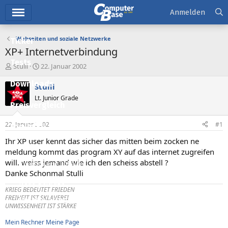
Hauptmenü
Anmelden
Webseiten und soziale Netzwerke
Ticker
XP+ Internetverbindung
Tests
E
E
Stulli
22. Januar 2002
r
r
Downloads
s
s
Stulli
t
t
Lt. Junior Grade
e
e
Preisvergleich
l
l
l
l
22. Januar 2002
#1
Forum
e
t
r
a
Ihr XP user kennt das sicher das mitten beim zocken ne
Aktuelles
m
meldung kommt das program XY auf das internet zugreifen
will. weiss jemand wie ich den scheiss abstell ?
Empfohlene Inhalte
Danke Schonmal Stulli
Neue Beiträge
KRIEG BEDEUTET FRIEDEN
FREIHEIT IST SKLAVEREI
Neueste Aktivitäten
UNWISSENHEIT IST STÄRKE
Leserartikel
Mein Rechner
Meine Page