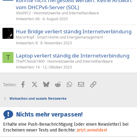
konnte nicht hergestellt werden: Keine Antwort
a
vom DHCPv6-Server (SOL)
g
Vito0912
Heimnetzwerke und Internethardware
e
Antworten
66
4. August 2025
Hue Bridge verliert ständig Internetverbindung
Macerkopf
Smart Home und Energiemanagement
Antworten
8
8. November 2023
Laptop verliert ständig die Internetverbindung
T
ThePCNoob1900
Heimnetzwerke und Internethardware
Antworten
14
12. Oktober 2023
Facebook
X (Twitter)
Bluesky
Reddit
WhatsApp
E-Mail
Link
Teilen:
Webseiten und soziale Netzwerke
Nichts mehr verpassen!
Erhalte eine Push-Benachrichtigung (oder einen Newsletter) bei
Erscheinen neuer Tests und Berichte:
Jetzt anmelden!