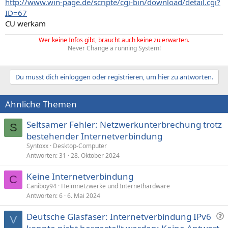
http://www.win-page.de/scripte/cgi-bin/download/detail.cgi?
ID=67
CU werkam
Wer keine Infos gibt, braucht auch keine zu erwarten.
Never Change a running System!
Du musst dich einloggen oder registrieren, um hier zu antworten.
Ähnliche Themen
Seltsamer Fehler: Netzwerkunterbrechung trotz
S
bestehender Internetverbindung
Syntoxx
Desktop-Computer
Antworten
31
28. Oktober 2024
Keine Internetverbindung
C
Caniboy94
Heimnetzwerke und Internethardware
Antworten
6
6. Mai 2024
F
Deutsche Glasfaser: Internetverbindung IPv6
V
r