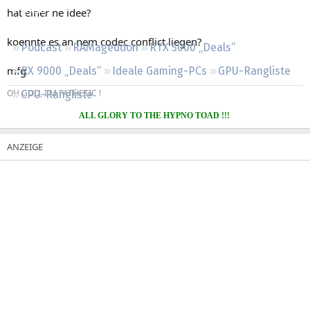
Regeln
hat einer ne idee?
koennte es an nem codec conflict liegen?
Podcast
RAMageddon
RTX 5000 „Deals“
mfg
RX 9000 „Deals“
Ideale Gaming-PCs
GPU-Rangliste
OH GOD, I'M PATHETIC !
CPU-Rangliste
ALL GLORY TO THE HYPNO TOAD !!!