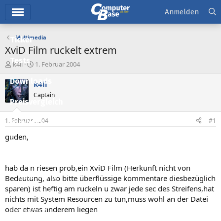
Hauptmenü
Anmelden
Multimedia
Ticker
XviD Film ruckelt extrem
Tests
E
E
k4li
1. Februar 2004
r
r
Downloads
s
s
k4li
t
t
Captain
e
e
Preisvergleich
l
l
l
l
1. Februar 2004
#1
Forum
e
t
r
a
guden,
Aktuelles
m
Empfohlene Inhalte
hab da n riesen prob,ein XviD Film (Herkunft nicht von
Neue Beiträge
Bedeutung, also bitte überflüssige kommentare diesbezüglich
sparen) ist heftig am ruckeln u zwar jede sec des Streifens,hat
Neueste Aktivitäten
nichts mit System Resourcen zu tun,muss wohl an der Datei
oder etwas anderem liegen
Leserartikel