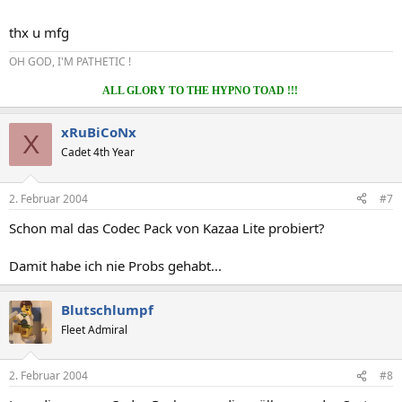
thx u mfg
OH GOD, I'M PATHETIC !
ALL GLORY TO THE HYPNO TOAD !!!
xRuBiCoNx
X
Cadet 4th Year
2. Februar 2004
#7
Schon mal das Codec Pack von Kazaa Lite probiert?
Damit habe ich nie Probs gehabt...
Blutschlumpf
Fleet Admiral
2. Februar 2004
#8