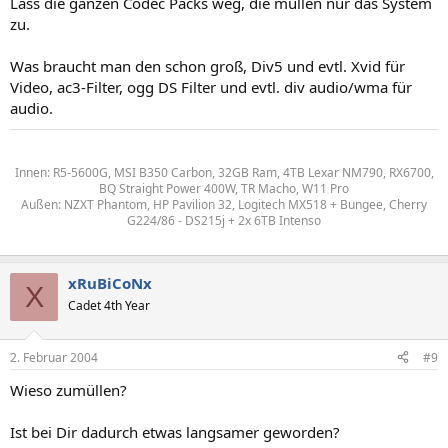
Lass die ganzen Codec Packs weg, die müllen nur das System
zu.
Was braucht man den schon groß, Div5 und evtl. Xvid für
Video, ac3-Filter, ogg DS Filter und evtl. div audio/wma für
audio.
Innen: R5-5600G, MSI B350 Carbon, 32GB Ram, 4TB Lexar NM790, RX6700,
BQ Straight Power 400W, TR Macho, W11 Pro
Außen: NZXT Phantom, HP Pavilion 32, Logitech MX518 + Bungee, Cherry
G224/86 - DS215j + 2x 6TB Intenso
xRuBiCoNx
X
Cadet 4th Year
2. Februar 2004
#9
Wieso zumüllen?
Ist bei Dir dadurch etwas langsamer geworden?