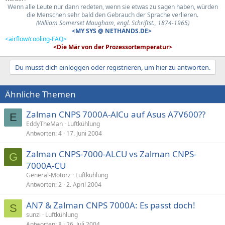
Wenn alle Leute nur dann redeten, wenn sie etwas zu sagen haben, würden
die Menschen sehr bald den Gebrauch der Sprache verlieren.
(William Somerset Maugham, engl. Schriftst., 1874-1965)
<MY SYS @ NETHANDS.DE>
<airflow/cooling-FAQ>
<Die Mär von der Prozessortemperatur>
Du musst dich einloggen oder registrieren, um hier zu antworten.
Ähnliche Themen
Zalman CNPS 7000A-AlCu auf Asus A7V600??
E
EddyTheMan
Luftkühlung
Antworten
4
17. Juni 2004
Zalman CNPS-7000-ALCU vs Zalman CNPS-
G
7000A-CU
General-Motorz
Luftkühlung
Antworten
2
2. April 2004
AN7 & Zalman CNPS 7000A: Es passt doch!
S
sunzi
Luftkühlung
Antworten
8
26. Juli 2004