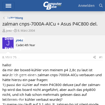
Hauptmenü
Anmelden
Luftkühlung
Ticker
zalman cnps-7000A-AlCu + Asus P4C800 del.
Tests
E
E
joez
8. März 2004
r
r
Downloads
s
s
joez
J
t
t
Cadet 4th Year
e
e
Preisvergleich
l
l
l
l
8. März 2004
#1
Forum
e
t
r
a
hallo!
Aktuelles
m
da mir der boxed-kühler von meinem p4 2,8c zu laut ist
würde ich gern einen zalman cnps-7000A-AlCu verbauen und
Empfohlene Inhalte
hätte hierzu ein paar fragen:
Neue Beiträge
1) passt der Kühler auf mein P4C800 deluxe (auf der zalman-
hp wird das board nicht angeführt, aber auch das p4p800
Neueste Aktivitäten
nicht, und ich hab schon mehrmals gelesen dass auf
letzterem der kühler verbaut wurde)?
Leserartikel
2) meine cpu läuft auf 3,1 ghz, lt. zalman-hp ist silent-mode