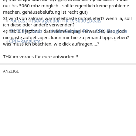
Regeln
nur bis 3060 mhz möglich - sollte eigentlich keine probleme
machen, gehäusebelüftung ist recht gut)
3) wird von zalman wärmeleitpaste mitgeliefert? wenn ja, soll
Podcast
RAMageddon
RTX 5000 „Deals“
ich diese oder andere verwenden?
4) hab bis jetzt nur das wärmeleitpad verwendet, also noch
RX 9000 „Deals“
Ideale Gaming-PCs
GPU-Rangliste
nie paste aufgetragen. kann mir hierzu jemand tipps geben?
CPU-Rangliste
was muss ich beachten, wie dick auftragen,...?
THX im voraus für eure antworten!!!