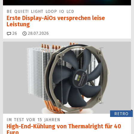
BE QUIET! LIGHT LOOP IO LCD
Erste Display-AiOs versprechen leise
Leistung
Kommentare
26
28.07.2026
RETRO
IM TEST VOR 15 JAHREN
High-End-Kühlung von Thermalright für 40
Euro