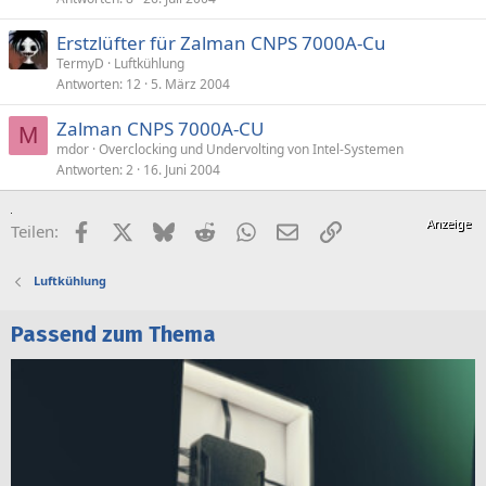
Erstzlüfter für Zalman CNPS 7000A-Cu
TermyD
Luftkühlung
Antworten
12
5. März 2004
Zalman CNPS 7000A-CU
M
mdor
Overclocking und Undervolting von Intel-Systemen
Antworten
2
16. Juni 2004
Facebook
X (Twitter)
Bluesky
Reddit
WhatsApp
E-Mail
Link
Teilen:
Luftkühlung
Passend zum Thema