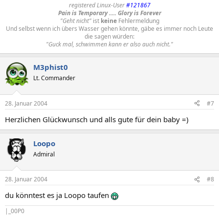
registered Linux-User
#121867
Pain is Temporary ..... Glory is Forever
"Geht nicht"
ist
keine
Fehlermeldung
Und selbst wenn ich übers Wasser gehen könnte, gäbe es immer noch Leute
die sagen würden:
"Guck mal, schwimmen kann er also auch nicht."
M3phist0
Lt. Commander
28. Januar 2004
#7
Herzlichen Glückwunsch und alls gute für dein baby =)
Loopo
Admiral
28. Januar 2004
#8
du könntest es ja Loopo taufen
|_00P0