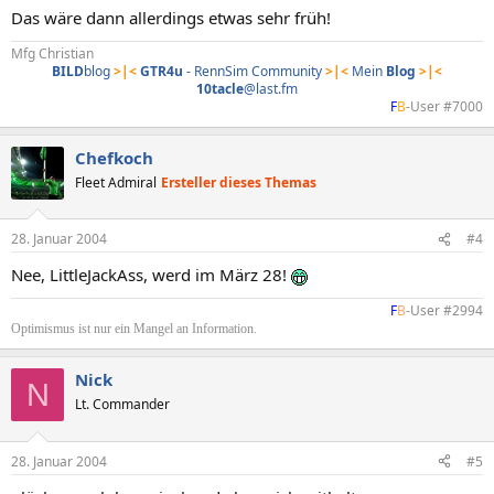
Das wäre dann allerdings etwas sehr früh!
Mfg Christian
BILD
blog
>|<
GTR4u
- RennSim Community
>|<
Mein
Blog
>|<
10tacle
@last.fm
F
B
-User #7000​
Chefkoch
Fleet Admiral
Ersteller dieses Themas
28. Januar 2004
#4
Nee, LittleJackAss, werd im März 28!
F
B
-User #2994​
Optimismus ist nur ein Mangel an Information.
Nick
N
Lt. Commander
28. Januar 2004
#5