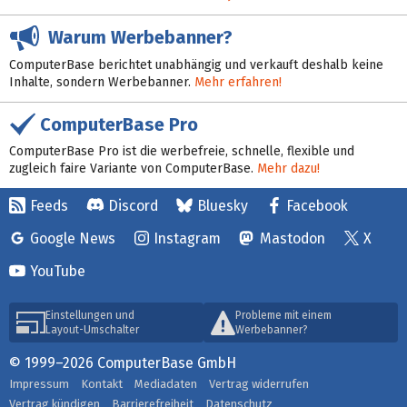
Warum Werbebanner?
ComputerBase berichtet unabhängig und verkauft deshalb keine
Inhalte, sondern Werbebanner.
Mehr erfahren!
ComputerBase Pro
ComputerBase Pro ist die werbefreie, schnelle, flexible und
zugleich faire Variante von ComputerBase.
Mehr dazu!
Feeds
Discord
Bluesky
Facebook
Google News
Instagram
Mastodon
X
YouTube
Einstellungen und
Probleme mit einem
Layout-Umschalter
Werbebanner?
© 1999–2026 ComputerBase GmbH
Impressum
Kontakt
Mediadaten
Vertrag widerrufen
Vertrag kündigen
Barrierefreiheit
Datenschutz