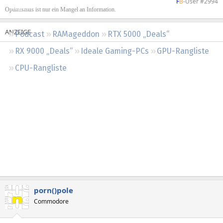
F
B
-User #2994​
Regeln
Optimismus ist nur ein Mangel an Information.
Podcast
RAMageddon
RTX 5000 „Deals“
RX 9000 „Deals“
Ideale Gaming-PCs
GPU-Rangliste
CPU-Rangliste
porn()pole
Commodore