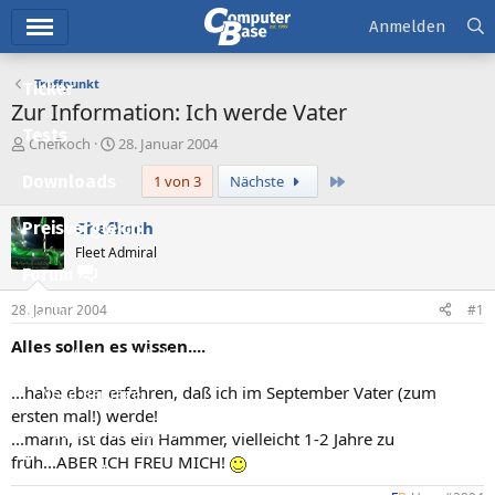
Hauptmenü
Anmelden
Treffpunkt
Ticker
Zur Information: Ich werde Vater
Tests
E
E
Chefkoch
28. Januar 2004
r
r
Letzte
Downloads
1 von 3
Nächste
s
s
t
t
e
e
Chefkoch
Preisvergleich
l
l
Fleet Admiral
l
l
Forum
e
t
r
a
28. Januar 2004
#1
Aktuelles
m
Alles sollen es wissen....
Empfohlene Inhalte
...habe eben erfahren, daß ich im September Vater (zum
Neue Beiträge
ersten mal!) werde!
Neueste Aktivitäten
...mann, ist das ein Hammer, vielleicht 1-2 Jahre zu
früh...ABER ICH FREU MICH!
Leserartikel