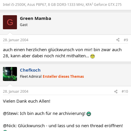
Intel i5-2500K, Asus P8P67, 8 GB DDR3-1333 MHz, KFA² Geforce GTX 275
Green Mamba
G
Gast
28. Januar 2004
#9
auch einen herzlichen glückwunsch von mir! bin zwar auch
28, kann aber dabei noch nicht mithalten...
Chefkoch
Fleet Admiral
Ersteller dieses Themas
28. Januar 2004
#10
Vielen Dank euch Allen!
@Stewi: Ich bin auch für ne archivierung!
@Nick: Glückwunsch - und lass und so nen thread eröffnen!