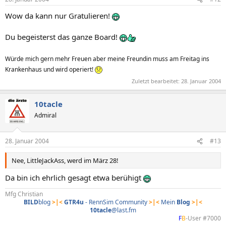
Wow da kann nur Gratulieren!
Du begeisterst das ganze Board!
Würde mich gern mehr Freuen aber meine Freundin muss am Freitag ins
Krankenhaus und wird operiert!
Zuletzt bearbeitet:
28. Januar 2004
10tacle
Admiral
28. Januar 2004
#13
Nee, LittleJackAss, werd im März 28!
Da bin ich ehrlich gesagt etwa berühigt
Mfg Christian
BILD
blog
>|<
GTR4u
- RennSim Community
>|<
Mein
Blog
>|<
10tacle
@last.fm
F
B
-User #7000​