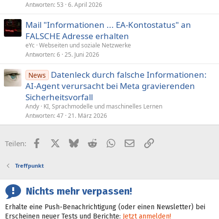
Antworten
53
6. April 2026
Mail "Informationen ... EA-Kontostatus" an
FALSCHE Adresse erhalten
eYc
Webseiten und soziale Netzwerke
Antworten
6
25. Juni 2026
Datenleck durch falsche Informationen:
News
AI-Agent verursacht bei Meta gravierenden
Sicherheitsvorfall
Andy
KI, Sprachmodelle und maschinelles Lernen
Antworten
47
21. März 2026
Facebook
X (Twitter)
Bluesky
Reddit
WhatsApp
E-Mail
Link
Teilen:
Treffpunkt
Nichts mehr verpassen!
Erhalte eine Push-Benachrichtigung (oder einen Newsletter) bei
Erscheinen neuer Tests und Berichte:
Jetzt anmelden!