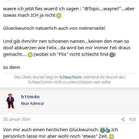
waere ich jetzt fies wuerd ich sagen : "@Topic...wayne?"...aber
sowas mach ICH ja nicht
Glueckwunsch natuerlich auch von meinerseite!
Und gib ihm/ihr nen schoenen namen...keinen den man so
doof abkuerzen wie Felix...da wird bei mir immer Feli draus
gemacht....
(wobei ich "Flix" nicht schlecht find
)
so denn
Des Übels Wurzel liegt im
Schwachsinn
, während die Wurzel des
Schwachsinns nicht zu unterschätzen sein sollte​
h1tm4n
Rear Admiral
28. Januar 2004
#20
Von mir auch einen herzlichen Glückwunsch.
Ich
persönlich lasse mir aber wohl noch "etwas" Zeit.