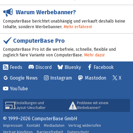
Warum Werbebanner?
ComputerBase berichtet unabhängig und verkauft deshalb keine
Inhalte, sondern Werbebanner.
Mehr erfahren!
ComputerBase Pro
ComputerBase Pro ist die werbefreie, schnelle, flexible und
zugleich faire Variante von ComputerBase.
Mehr dazu!
Feeds
Discord
Bluesky
Facebook
Google News
Instagram
Mastodon
X
YouTube
Einstellungen und
Probleme mit einem
Layout-Umschalter
Werbebanner?
© 1999–2026 ComputerBase GmbH
Impressum
Kontakt
Mediadaten
Vertrag widerrufen
Vertrag kündigen
Barrierefreiheit
Datenschutz