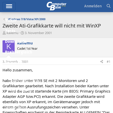
Hauptmenü
Anmelden
Windows 7/8/Vista/XP/2000
Ticker
Zweite Ati-Grafikkarte will nicht mit WinXP
Tests
E
E
kallemu
3. November 2001
r
r
Downloads
s
s
kallemu
K
t
t
Cadet 1st Year
e
e
Preisvergleich
l
l
l
l
3. November 2001
#1
Forum
e
t
r
a
Hallo zusammen,
Aktuelles
m
habe bisher unter W98 SE mit 2 Monitoren und 2
Empfohlene Inhalte
Grafikkarten gearbeitet. Nach Installation beider Karten unter
Neue Beiträge
XP wird die zuerst startende Karte (im BIOS: Primary Graphics
Adapter AGP bzw.PCI) erkannt. Die zweite Grafikkarte wird
Neueste Aktivitäten
ebenfalls von XP erkannt, im Gerätemanager jedoch mit
einem gelben Ausrufungszeichen versehen. Unter
Leserartikel
Eigenschaften erscheint in der Registerkarte ALLGEMEIN "Das