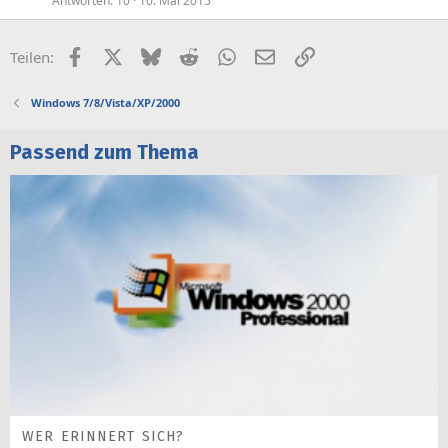
Antworten
10
10. Mai 2015
Facebook
X (Twitter)
Bluesky
Reddit
WhatsApp
E-Mail
Link
Teilen:
Windows 7/8/Vista/XP/2000
Passend zum Thema
WER ERINNERT SICH?