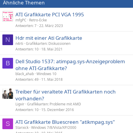
Ähnliche Themen
ATI Grafikkarte PCI VGA 1995
mfgPC
Retro-Ecke
Antworten
7
22. März 2023
Hdr mit einer Ati Grafikkarte
N
n4rti
Grafikkarten: Diskussionen
Antworten
10
18. Mai 2021
Dell Studio 1537: atimpag.sys-Anzeigeproblem
B
ohne ATI-Grafikkarte?
black_ahab
Windows 10
Antworten
49
11. Mai 2018
Treiber für veraltete ATI Grafikkarten noch
vorhanden?
Ligvir
Grafikkarten: Probleme mit AMD
Antworten
10
15. Dezember 2016
ATI Grafikkarte Bluescreen "atikmpag.sys"
S
Starxick
Windows 7/8/Vista/XP/2000