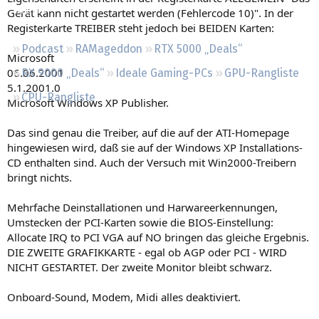
Regeln
Gerät kann nicht gestartet werden (Fehlercode 10)". In der
Registerkarte TREIBER steht jedoch bei BEIDEN Karten:
Podcast
RAMageddon
RTX 5000 „Deals“
Microsoft
06.06.2001
RX 9000 „Deals“
Ideale Gaming-PCs
GPU-Rangliste
5.1.2001.0
CPU-Rangliste
Microsoft Windows XP Publisher.
Das sind genau die Treiber, auf die auf der ATI-Homepage
hingewiesen wird, daß sie auf der Windows XP Installations-
CD enthalten sind. Auch der Versuch mit Win2000-Treibern
bringt nichts.
Mehrfache Deinstallationen und Harwareerkennungen,
Umstecken der PCI-Karten sowie die BIOS-Einstellung:
Allocate IRQ to PCI VGA auf NO bringen das gleiche Ergebnis.
DIE ZWEITE GRAFIKKARTE - egal ob AGP oder PCI - WIRD
NICHT GESTARTET. Der zweite Monitor bleibt schwarz.
Onboard-Sound, Modem, Midi alles deaktiviert.